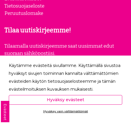
Tietosuojaseloste
Peruutuslomake
Tilaa uutiskirjeemme!
Tilaamalla uutiskirjeemme saat uusimmat edut
suoraan sähköpostiisi.
Käytämme evästeitä sivullamme. Käyttämällä sivustoa
Tilaa
hyväksyt sivujen toiminnan kannalta välttämättömien
evästeiden käytön tietosuojaselosteemme ja tämän
Seuraa meitä
evästeilmoituksen kuvauksen mukaisesti.
Hyväksyessäsi analytiikka- ja markkinointievästeet
Hyväksy evästeet
autat meitä mittaamaan ja analysoimaan
Evästeet
Hyväksy vain välttämättömät
verkkosivumme toimintaa ja käyttöä (Analytiikka ja
Ota yhteyttä
tilastot) sekä tarjoamaan sinulle sinua itseäsi
kiinnostavaa mainontaa (Markkinointi ja uudelleen