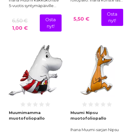
Ihana Muumi kakkukoriste
foliopallo. Ihana koriste las…
5-vuotis syntymäpäiville…
Osta
5,50 €
Osta
6,50 €
nyt!
nyt!
1,00 €
Muumimamma
Muumi Nipsu
muotofoliopallo
muotofoliopallo
Ihana Muumi-sarjan Nipsu