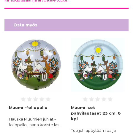
Osta myös
Muumi -foliopallo
Muumi isot
pahvilautaset 23 cm, 8
kpl
Hauska Muumien juhlat -
foliopallo. Ihana koriste las…
Tuo juhlapöytään iloa ja