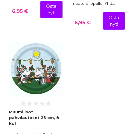
muotofoliopallo. Yhd…
Osta
6,95 €
nyt!
Osta
6,95 €
nyt!
Muumi isot
pahvilautaset 23 cm, 8
kpl