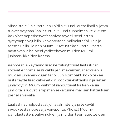
Viimeistele juhlakattaus suloisilla Muumi-lautasliinoilla, jotka
tuovat pöytään iloa ja tuttua Muumi-tunnelmaa. 25 x 25 cm
kokoiset paperiservetit sopivat täydellisesti lasten
syntymäpäiväjuhliin, kahvipöytään, välipalatarjoiluihin ja
teemajuhliin. Iloinen Muumi-kuvitus tekee kattauksesta
näyttävän ja helposti yhdisteltävän muiden Muumi-
juhlatarvikkeiden kanssa.
Pehmeät ja käytännölliset kertakäyttöiset lautasliinat
sopivat erinomaisesti kakkujen, makeisten, snacksien ja
muiden juhlaherkkujen tarjoiluun. Kompakti koko tekee
niistä täydelliset kahvihetkiin, cocktail-kattauksiin ja lasten
juhlapöytiin. Muumi-hahmot ilahduttavat kaikenikäisiä
juhlijoita ja luovat lämpimän sekä tunnelmallisen kattauksen
pienellä vaivalla.
Lautasliinat helpottavat juhlavalmisteluja ja tekevät
siivouksesta nopeaa ja vaivatonta. Yhdistä Muumi-
pahvilautasten, pahvimukien ja muiden teematuotteiden