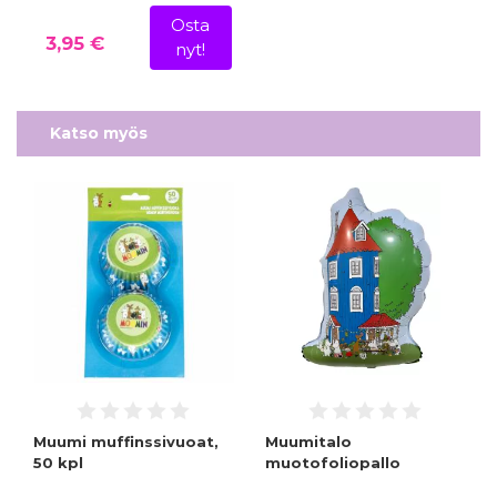
Osta
3,95 €
nyt!
Katso myös
Muumi muffinssivuoat,
Muumitalo
50 kpl
muotofoliopallo