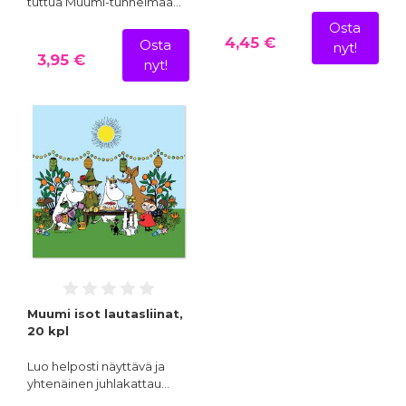
tuttua Muumi-tunnelmaa…
Osta
4,45 €
Osta
nyt!
3,95 €
nyt!
Muumi isot lautasliinat,
20 kpl
Luo helposti näyttävä ja
yhtenäinen juhlakattau…