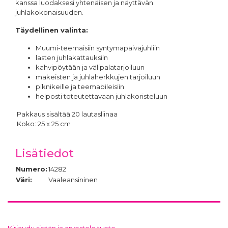
kanssa luodaksesi yhtenäisen ja näyttävän
juhlakokonaisuuden.
Täydellinen valinta:
Muumi-teemaisiin syntymäpäiväjuhliin
lasten juhlakattauksiin
kahvipöytään ja välipalatarjoiluun
makeisten ja juhlaherkkujen tarjoiluun
piknikeille ja teemabileisiin
helposti toteutettavaan juhlakoristeluun
Pakkaus sisältää 20 lautasliinaa
Koko: 25 x 25 cm
Lisätiedot
Numero:
14282
Väri:
Vaaleansininen
Kirjaudu sisään ja arvostele tuote.