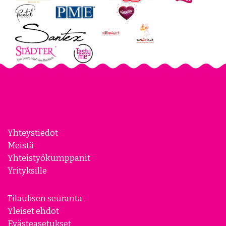
Yhteystiedot
Meistä
Yhteistyökumppanit
Yrityksille
Tilauksen seuranta
Yleiset ehdot
Evästeasetukset