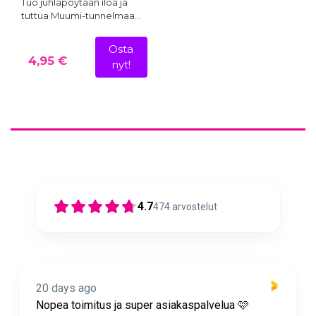
Tuo juhlapöytään iloa ja
tuttua Muumi-tunnelmaa…
Osta
4,95 €
nyt!
4.7
474
arvostelut
20 days ago
Nopea toimitus ja super asiakaspalvelua 🩷