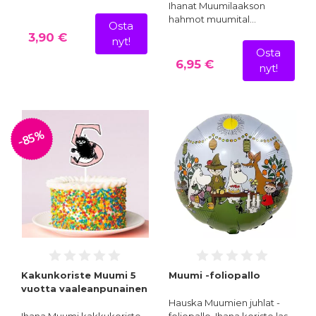
Ihanat Muumilaakson
hahmot muumital…
Osta
3,90 €
nyt!
Osta
6,95 €
nyt!
-85%
Kakunkoriste Muumi 5
Muumi -foliopallo
vuotta vaaleanpunainen
Hauska Muumien juhlat -