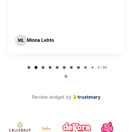
Minna Lehto
ML
Page 2 of 60
2 / 60
Review widget
by
trustmary