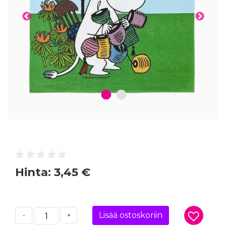
1
2
Hinta:
3,45 €
Lisää ostoskoriin
-
+