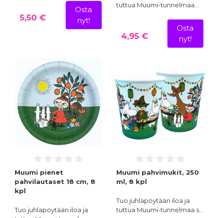
tuttua Muumi-tunnelmaa…
Osta
5,50 €
nyt!
Osta
4,95 €
nyt!
Muumi pienet
Muumi pahvimukit, 250
pahvilautaset 18 cm, 8
ml, 8 kpl
kpl
Tuo juhlapöytään iloa ja
Tuo juhlapöytään iloa ja
tuttua Muumi-tunnelmaa s…