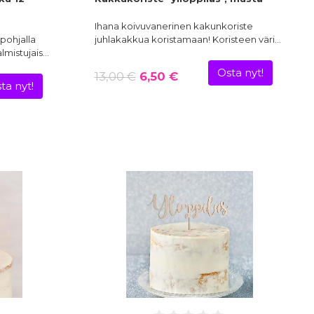
Ihana koivuvanerinen kakunkoriste
 pohjalla
juhlakakkua koristamaan! Koristeen väri…
almistujais…
Osta nyt!
13,00 €
6,50 €
ta nyt!