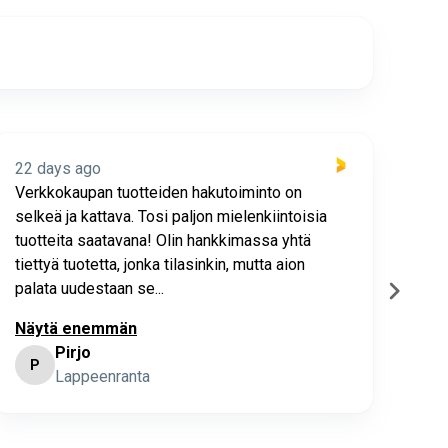
22 days ago
22 
Verkkokaupan tuotteiden hakutoiminto on
Hyv
selkeä ja kattava. Tosi paljon mielenkiintoisia
asia
tuotteita saatavana! Olin hankkimassa yhtä
joho
tiettyä tuotetta, jonka tilasinkin, mutta aion
palata uudestaan se...
Näytä enemmän
Pirjo
P
K
Lappeenranta