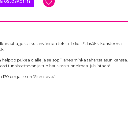
ää ostoskoriin
anauha, jossa kullanvärinen teksti "I did it!". Lisäksi koristeena
ki.
 helppo pukea olalle ja se sopii lähes minkä tahansa asun kanssa.
sti tunnistettavan ja tuo hauskaa tunnelmaa juhlintaan!
170 cm ja se on 15 cm leveä.