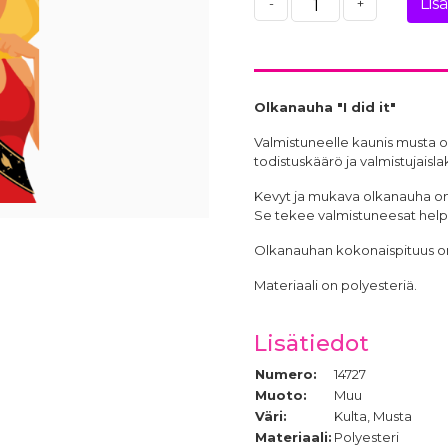
Lis
-
+
Olkanauha "I did it"
Valmistuneelle kaunis musta olk
todistuskäärö ja valmistujaislak
Kevyt ja mukava
olkanauha
on
Se tekee valmistuneesat helpo
Olkanauhan kokonaispituus on 
Materiaali on polyesteriä.
Lisätiedot
Numero:
14727
Muoto:
Muu
Väri:
Kulta, Musta
Materiaali:
Polyesteri