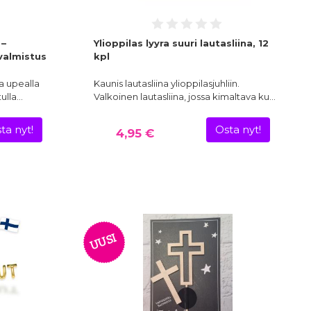
 –
Ylioppilas lyyra suuri lautasliina, 12
valmistus
kpl
a upealla
Kaunis lautasliina ylioppilasjuhliin.
tulla…
Valkoinen lautasliina, jossa kimaltava ku…
ta nyt!
Osta nyt!
4,95 €
UUSI