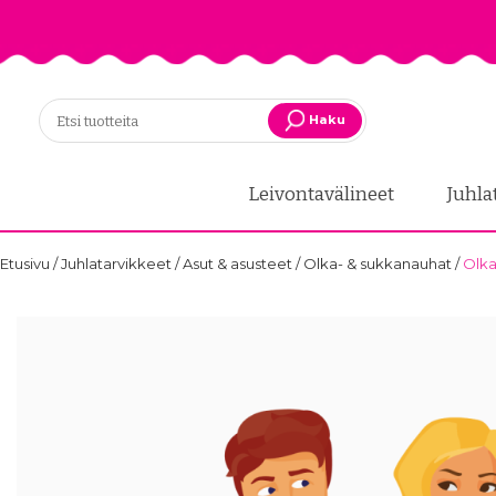
Haku
Leivontavälineet
Juhla
Etusivu
/
Juhlatarvikkeet
/
Asut & asusteet
/
Olka- & sukkanauhat
/
Olka