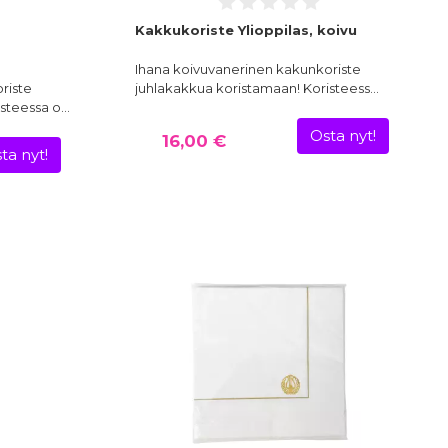
Kakkukoriste Ylioppilas, koivu
Ihana koivuvanerinen kakunkoriste
riste
juhlakakkua koristamaan! Koristeess…
isteessa o…
Osta nyt!
16,00 €
ta nyt!