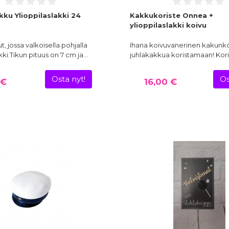
kku Ylioppilaslakki 24
Kakkukoriste Onnea +
ylioppilaslakki koivu
t, jossa valkoisella pohjalla
Ihana koivuvanerinen kakunko
kki.Tikun pituus on 7 cm ja…
juhlakakkua koristamaan! Kor
Osta nyt!
Os
 €
16,00 €