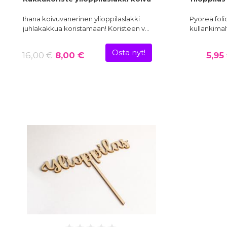
Ihana koivuvanerinen ylioppilaslakki
Pyöreä folio
juhlakakkua koristamaan! Koristeen v…
kullankimalt
Osta nyt!
16,00 €
8,00 €
5,95