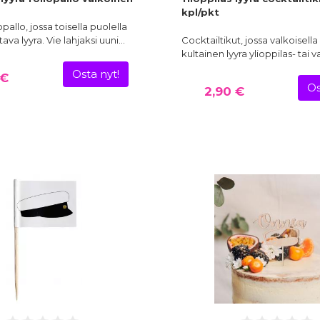
kpl/pkt
pallo, jossa toisella puolella
ava lyyra. Vie lahjaksi uuni…
Cocktailtikut, jossa valkoisella
kultainen lyyra ylioppilas- tai v
Osta nyt!
 €
Os
2,90 €