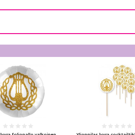
 lyyra foliopallo valkoinen
Ylioppilas lyyra cocktailti