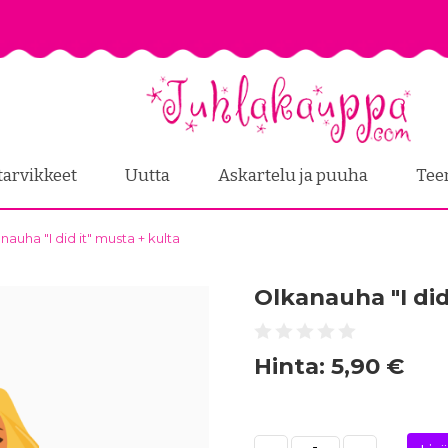
tarvikkeet
Uutta
Askartelu ja puuha
Tee
nauha "I did it" musta + kulta
Olkanauha "I did
Hinta:
5,90 €