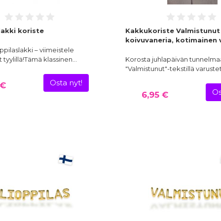
lakki koriste
Kakkukoriste Valmistunut
koivuvaneria, kotimainen 
ppilaslakki – viimeistele
t tyylillä!Tämä klassinen…
Korosta juhlapäivän tunnelma
"Valmistunut"-tekstillä varuste
Osta nyt!
 €
Os
6,95 €