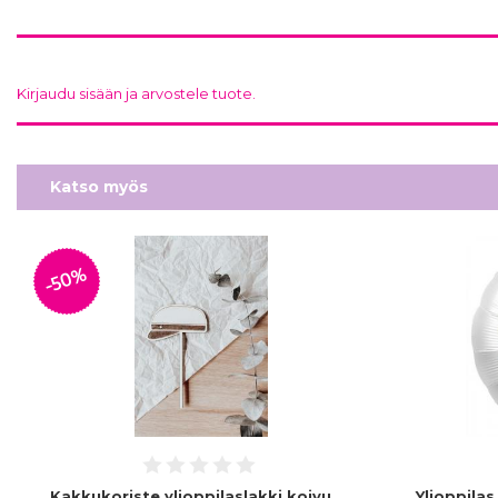
Kirjaudu sisään ja arvostele tuote.
Katso myös
-50%
Kakkukoriste ylioppilaslakki koivu
Ylioppilas