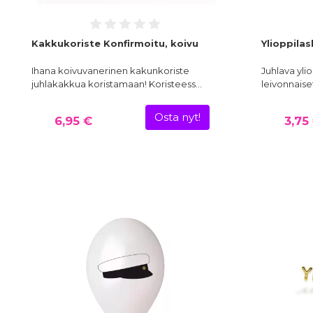
Kakkukoriste Konfirmoitu, koivu
Ylioppilas
Ihana koivuvanerinen kakunkoriste
Juhlava ylio
juhlakakkua koristamaan! Koristeess…
leivonnaise
Osta nyt!
6,95 €
3,75