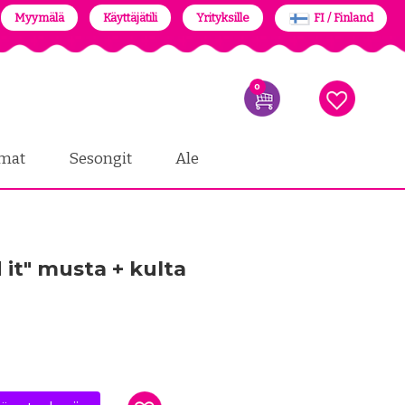
Myymälä
Käyttäjätili
Yrityksille
FI / Finland
0
mat
Sesongit
Ale
 it" musta + kulta