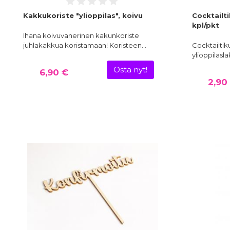
Kakkukoriste "ylioppilas", koivu
Cocktailti
kpl/pkt
Ihana koivuvanerinen kakunkoriste
juhlakakkua koristamaan! Koristeen…
Cocktailtiku
ylioppilasla
Osta nyt!
6,90 €
2,90