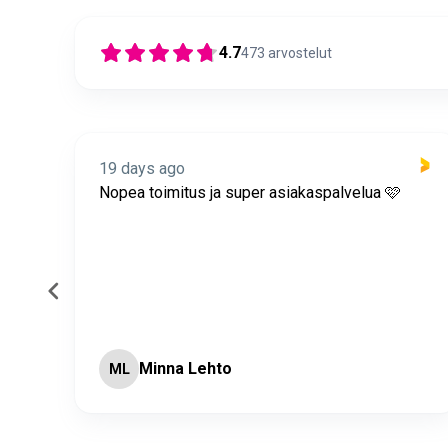
4.7
473
arvostelut
19 days ago
itus
Nopea toimitus ja super asiakaspalvelua 🩷
Minna Lehto
ML
Page 2 of 60