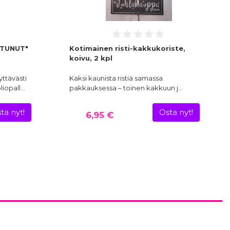
STUNUT"
Kotimainen risti-kakkukoriste,
koivu, 2 kpl
yttävästi
Kaksi kaunista ristiä samassa
oliopall…
pakkauksessa – toinen kakkuun j…
ta nyt!
Osta nyt!
6,95 €