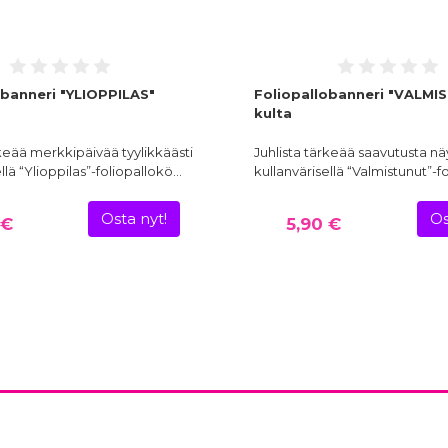
obanneri "YLIOPPILAS"
Foliopallobanneri "VALMI
kulta
rkeää merkkipäivää tyylikkäästi
Juhlista tärkeää saavutusta nä
llä “Ylioppilas”-foliopallokö…
kullanvärisellä “Valmistunut”-f
Osta nyt!
Os
 €
5,90 €