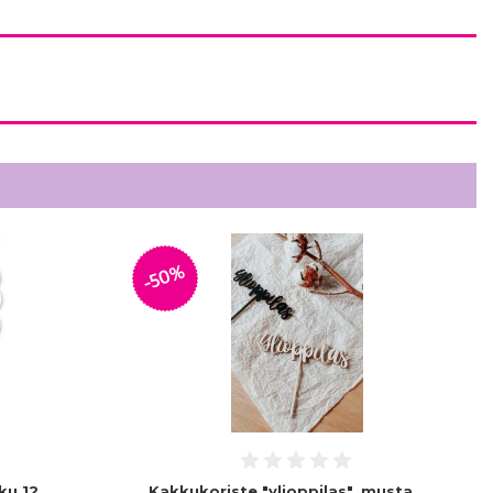
-50%
kku 12
Kakkukoriste "ylioppilas", musta