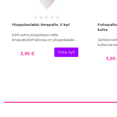
Ylioppilaslakki ilmapallo, 5 kpl
Foliopall
kulta
Juhli uutta ylioppilasta näillä
ilmapalloilla!Palloissa on ylioppilaslaki…
Juhlista tä
kullanvärise
Osta nyt!
2,95 €
5,90