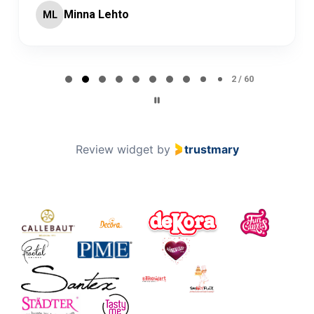
Minna Lehto
ML
Page 2 of 60
2 / 60
Review widget
by
trustmary