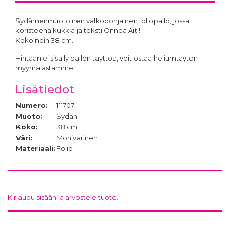
Sydämenmuotoinen valkopohjainen foliopallo, jossa
koristeena kukkia ja teksti Onnea Äiti!
Koko noin 38 cm.
Hintaan ei sisälly pallon täyttöä, voit ostaa heliumtäytön
myymälästämme.
Lisätiedot
Numero:
111707
Muoto:
Sydän
Koko:
38 cm
Väri:
Monivärinen
Materiaali:
Folio
Kirjaudu sisään ja arvostele tuote.