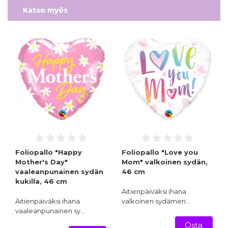
Katso myös
Foliopallo "Happy
Foliopallo "Love you
Mother's Day"
Mom" valkoinen sydän,
vaaleanpunainen sydän
46 cm
kukilla, 46 cm
Äitienpäiväksi ihana
Äitienpäiväksi ihana
valkoinen sydämen…
vaaleanpunainen sy…
Osta