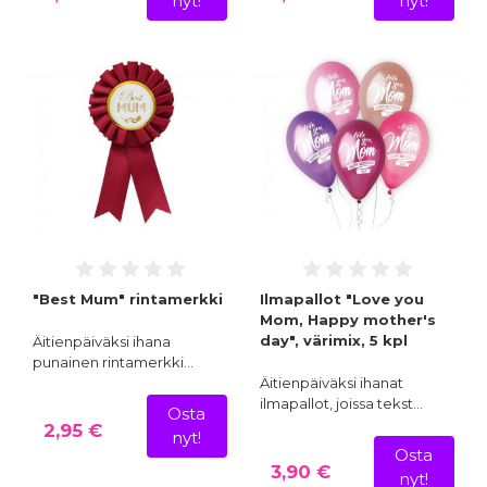
nyt!
nyt!
"Best Mum" rintamerkki
Ilmapallot "Love you
Mom, Happy mother's
day", värimix, 5 kpl
Äitienpäiväksi ihana
punainen rintamerkki…
Äitienpäiväksi ihanat
ilmapallot, joissa tekst…
Osta
2,95 €
nyt!
Osta
3,90 €
nyt!