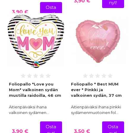
3,90 €
nyt!
Osta
3,90 €
nyt!
Foliopallo "Love you
Foliopallo " Best MUM
Mom" valkoinen sydän
ever " Pinkki ja
mustilla raidoilla, 46 cm
valkoinen sydän, 37 cm
Äitienpäiväksi ihana
Äitienpäiväksi ihana pinkki
valkoinen sydämen…
sydämenmuotoinen fol…
Osta
Osta
3,90 €
3,50 €