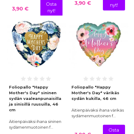
3,90 €
Osta
nyt!
3,90 €
nyt!
Foliopallo "Happy
Foliopallo "Happy
Mother's Day" sininen
Mother's Day" värikäs
sydän vaaleanpunaisilla
sydän kukilla, 46 cm
ja sinisillä ruusuilla, 46
cm
Äitienpäiväksi ihana värikäs
sydämenmuotoinen f…
Äitienpäiväksi ihana sininen
sydämenmuotoinen f…
Osta