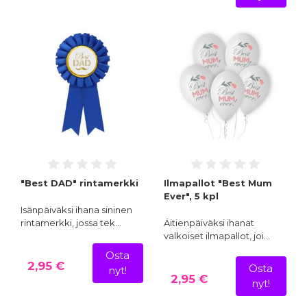
"Best DAD" rintamerkki
Ilmapallot "Best Mum
Ever", 5 kpl
Isänpäiväksi ihana sininen
rintamerkki, jossa tek…
Äitienpäiväksi ihanat
valkoiset ilmapallot, joi…
Osta
2,95 €
Osta
nyt!
2,95 €
nyt!