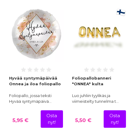
Hyvää syntymäpäivää
Foliopallobanneri
Onnea ja iloa foliopallo
"ONNEA" kulta
Foliopallo, jossa teksti
Luo juhliin tyylikäs ja
Hyvää syntymäpäivä…
viimeistelty tunnelma t…
Osta
Osta
5,95 €
5,50 €
nyt!
nyt!