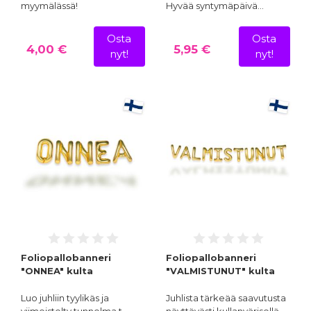
myymälässä!
Hyvää syntymäpäivä…
Osta
Osta
4,00 €
5,95 €
nyt!
nyt!
Foliopallobanneri
Foliopallobanneri
"ONNEA" kulta
"VALMISTUNUT" kulta
Luo juhliin tyylikäs ja
Juhlista tärkeää saavutusta
viimeistelty tunnelma t…
näyttävästi kullanvärisellä…