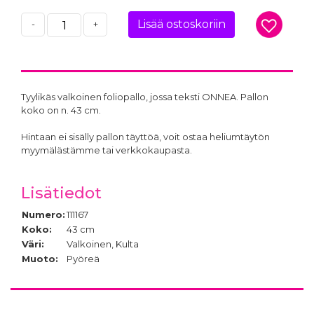
Lisää ostoskoriin
-
+
Tyylikäs valkoinen foliopallo, jossa teksti ONNEA. Pallon
koko on n. 43 cm.
Hintaan ei sisälly pallon täyttöä, voit ostaa heliumtäytön
myymälästämme tai verkkokaupasta.
Lisätiedot
Numero:
111167
Koko:
43 cm
Väri:
Valkoinen, Kulta
Muoto:
Pyöreä