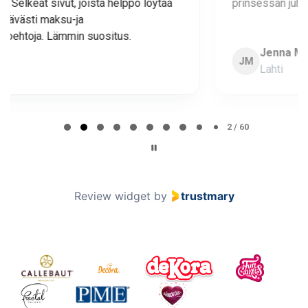
prinsessan juhlaan 😊
Jenna Makunen
JM
Lahti
Page 2 of 60
2 / 60
Review widget
by
trustmary