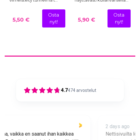
Osta
Osta
5,50 €
5,90 €
nyt!
nyt!
4.7
474
arvostelut
2 days ago
Nettisivuilta löytyi hyviä tuotteita pienen