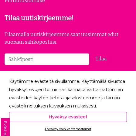
Peruutuslomake
Tilaa uutiskirjeemme!
Tilaamalla uutiskirjeemme saat uusimmat edut
suoraan sähköpostiisi.
Tilaa
Seuraa meitä
Käytämme evästeitä sivullamme. Käyttämällä sivustoa
hyväksyt sivujen toiminnan kannalta välttämättömien
evästeiden käytön tietosuojaselosteemme ja tämän
evästeilmoituksen kuvauksen mukaisesti.
Hyväksyessäsi analytiikka- ja markkinointievästeet
Hyväksy evästeet
autat meitä mittaamaan ja analysoimaan
Evästeet
Hyväksy vain välttämättömät
verkkosivumme toimintaa ja käyttöä (Analytiikka ja
Ota yhteyttä