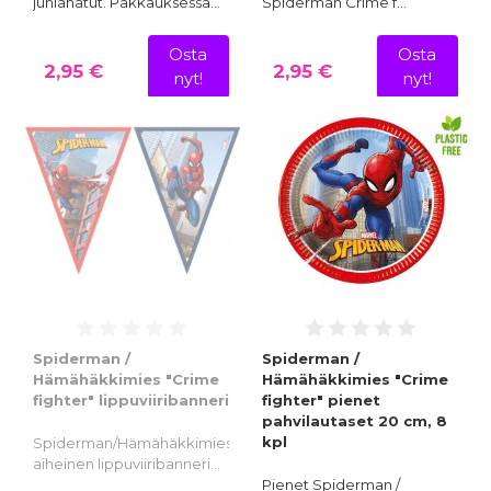
juhlahatut. Pakkauksessa…
Spiderman Crime f…
Osta
Osta
2,95 €
2,95 €
nyt!
nyt!
Spiderman /
Spiderman /
Hämähäkkimies "Crime
Hämähäkkimies "Crime
fighter" lippuviiribanneri
fighter" pienet
pahvilautaset 20 cm, 8
kpl
Spiderman/Hämähäkkimies
aiheinen lippuviiribanneri…
Pienet Spiderman /