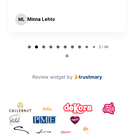
Minna Lehto
ML
Page 2 of 60
2 / 60
Review widget
by
trustmary