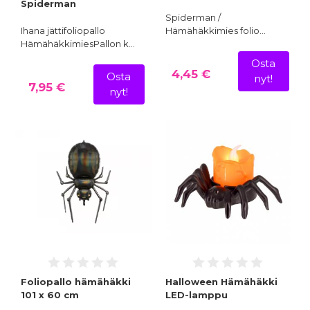
Spiderman
Spiderman /
Ihana jättifoliopallo
Hämähäkkimies folio…
HämähäkkimiesPallon k…
Osta
4,45 €
Osta
nyt!
7,95 €
nyt!
Foliopallo hämähäkki
Halloween Hämähäkki
101 x 60 cm
LED-lamppu