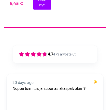
5,45 €
nyt!
4.7
473
arvostelut
20 days ago
Nopea toimitus ja super asiakaspalvelua 🩷