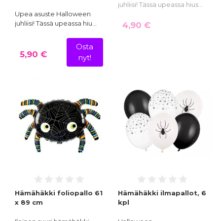
juhliisi! Tässä upeassa hius…
Upea asuste Halloween
juhliisi! Tässä upeassa hiu…
4,90 €
Osta
5,90 €
nyt!
Hämähäkki foliopallo 61
Hämähäkki ilmapallot, 6
x 89 cm
kpl