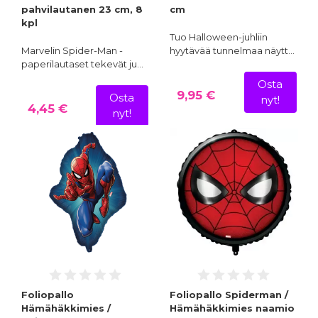
pahvilautanen 23 cm, 8
cm
kpl
Tuo Halloween-juhliin
Marvelin Spider-Man -
hyytävää tunnelmaa näytt…
paperilautaset tekevät ju…
Osta
9,95 €
Osta
nyt!
4,45 €
nyt!
Foliopallo
Foliopallo Spiderman /
Hämähäkkimies /
Hämähäkkimies naamio