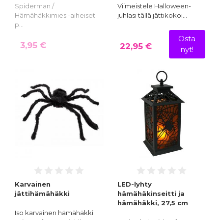
Spiderman /
Viimeistele Halloween-
Hämähäkkimies -aiheiset
juhlasi tällä jättikokoi…
p…
Osta
3,95 €
22,95 €
nyt!
Karvainen
LED-lyhty
jättihämähäkki
hämähäkinseitti ja
hämähäkki, 27,5 cm
Iso karvainen hämähäkki