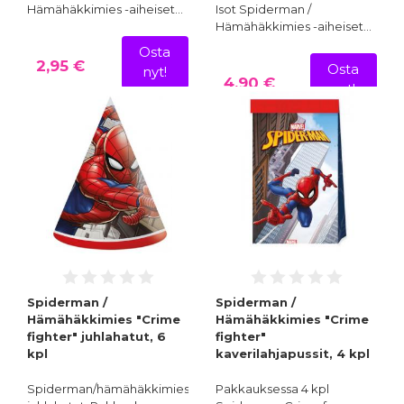
Hämähäkkimies -aiheiset…
Isot Spiderman /
Hämähäkkimies -aiheiset…
Osta
2,95 €
Osta
nyt!
4,90 €
nyt!
Spiderman /
Spiderman /
Hämähäkkimies "Crime
Hämähäkkimies "Crime
fighter" juhlahatut, 6
fighter"
kpl
kaverilahjapussit, 4 kpl
Spiderman/hämähäkkimies aiheiset
Pakkauksessa 4 kpl