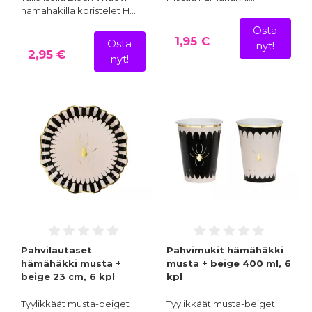
hämähäkillä koristelet H…
Osta
1,95 €
Osta
nyt!
2,95 €
nyt!
Pahvilautaset
Pahvimukit hämähäkki
hämähäkki musta +
musta + beige 400 ml, 6
beige 23 cm, 6 kpl
kpl
Tyylikkäät musta-beiget
Tyylikkäät musta-beiget