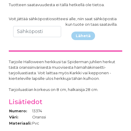
Tuotteen saatavuudesta ei tällä hetkellä ole tietoa.
Voit jättää sähköpostiosoitteesi alle, niin saat sähköpostia
kun tuote on taas saatavilla.
Lähetä
Tarjoile Halloween herkkusi tai Spiderman juhlien herkut
tästä oranssinvärisestä muovisesta hämähäkinseitti-
tarjoiluastiasta. Voit laittaa myös Karkki vai kepponen -
kierteleville lapsille ulos herkkuja tähän kulhoon.
Tarjoiluastian korkeus on 8 cm, halkaisija 28 cm.
Lisätiedot
Numero:
13374
Väri:
Oranssi
Materiaali:
Pvc