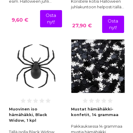
esim. Halloween juhli…
Koristele kotisi Halloween
juhlakuntoon helposti tällä…
Osta
9,60 €
Osta
nyt!
27,90 €
nyt!
Muovinen iso
Mustat hämähäkki-
hämähäkki, Black
konfetit, 14 grammaa
Widow, 1 kpl
Pakkauksessa 14 grammaa
Tällä isolla Black Widow
mustia hämähäkki…