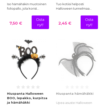
Iso hämähäkin muotoinen
Tuo kotiisi helposti
foliopallo, jola korist…
Halloween tunnelmaa…
Osta
Osta
7,50 €
2,45 €
nyt!
nyt!
Hiuspanta Halloween
Hiuspanta hämähäkki
BOO, lepakko, kurpitsa
ja hämähäkki
Upea asuste Halloween