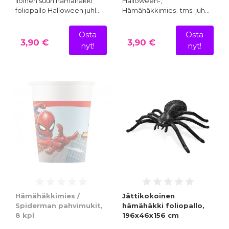
Iloinen suuri hämähäkki
Halloween-,
foliopallo Halloween juhl…
Hämähäkkimies- tms. juh…
Osta
Osta
3,90 €
3,90 €
nyt!
nyt!
Hämähäkkimies /
Jättikokoinen
Spiderman pahvimukit,
hämähäkki foliopallo,
8 kpl
196x46x156 cm