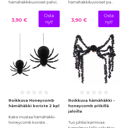
hämähäkkikuvioiset pahvi…
hämähäkkikuvioiset pa…
Osta
Osta
3,90 €
3,90 €
nyt!
nyt!
Roikkuva Honeycomb
Roikkuva hämähäkki -
hämähäkki koriste 2 kpl
honeycomb pitkillä
jaloilla
Kaksi mustaa hämähäkki-
honeycomb koriste…
Tuo juhliisi karmivaa
tunnelmaa tällä vaikuttav…