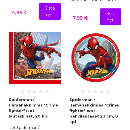
Osta
4,95 €
Osta
nyt!
7,95 €
nyt!
Spiderman /
Spiderman /
Hämähäkkimies "Crime
Hämähäkkimies "Crime
fighter" isot
fighter" isot
lautasliinat, 20 kpl
pahvilautaset 23 cm, 8
kpl
Isot Spiderman /