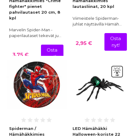
Hämähäkkimies "Crime
Hämähäkkimies
fighter" pienet
lautasliinat, 20 kpl
pahvilautaset 20 cm, 8
kpl
Viimeistele Spiderman-
juhlat näyttävillä Hämäh…
Marvelin Spider-Man -
paperilautaset tekevät ju…
Osta
2,95 €
nyt!
Osta
3,75 €
nyt!
Spiderman /
LED Hämähäkki
Hämähäkkimies
Halloween-koriste 22