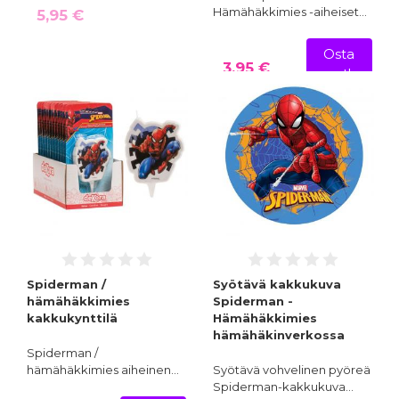
Hämähäkkimies -aiheiset…
5,95 €
Osta
3,95 €
nyt!
Spiderman /
Syötävä kakkukuva
hämähäkkimies
Spiderman -
kakkukynttilä
Hämähäkkimies
hämähäkinverkossa
Spiderman /
hämähäkkimies aiheinen…
Syötävä vohvelinen pyöreä
Spiderman-kakkukuva…