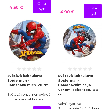
Osta
4,50 €
Osta
nyt!
4,90 €
nyt!
Syötävä kakkukuva
Syötävä kakkukuva
Spiderman -
Spiderman-
Hämähäkkimies, 20 cm
Hämähäkkimies ja
Venom, sokeriton, 15,5
cm
Syötävä vohvelinen pyöreä
Spiderman-kakkukuva…
Valmis syötävä
Spiderman/Hämähäkkimi…