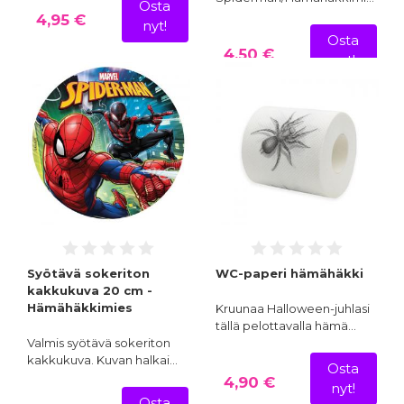
Osta
4,95 €
nyt!
Osta
4,50 €
nyt!
Syötävä sokeriton
WC-paperi hämähäkki
kakkukuva 20 cm -
Hämähäkkimies
Kruunaa Halloween-juhlasi
tällä pelottavalla hämä…
Valmis syötävä sokeriton
kakkukuva. Kuvan halkai…
Osta
4,90 €
nyt!
Osta