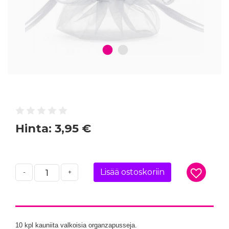
1
2
Hinta:
3,95 €
Lisää ostoskoriin
-
+
10 kpl kauniita valkoisia organzapusseja.