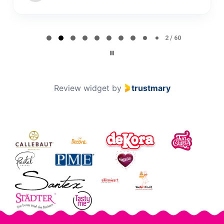
Page 2 of 60
2 / 60
Review widget
by
trustmary