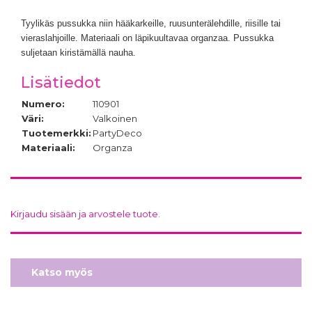
Tyylikäs pussukka niin hääkarkeille, ruusunterälehdille, riisille tai
vieraslahjoille. Materiaali on läpikuultavaa organzaa. Pussukka
suljetaan kiristämällä nauha.
Lisätiedot
Numero:
110901
Väri:
Valkoinen
Tuotemerkki:
PartyDeco
Materiaali:
Organza
Kirjaudu sisään ja arvostele tuote.
Katso myös