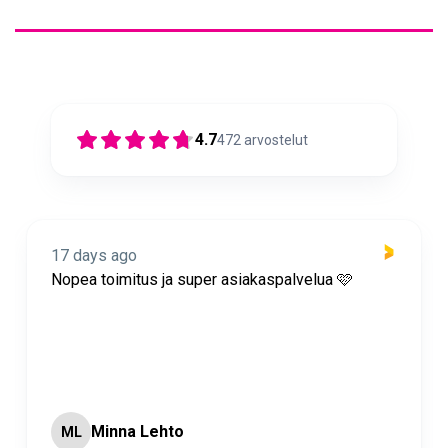
4.7
472
arvostelut
17 days ago
Nopea toimitus ja super asiakaspalvelua 🩷
Minna Lehto
ML