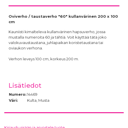
Oviverho / taustaverho "60" kullanvärinen 200 x 100
cm
Kauniisti kimalteleva kullanvärinen hapsuverho, jossa
mustalla numeroita 60 ja tähtiä. Voit käyttää tätä joko
valokuvaustaustana, juhlapaikan koristetaustana tai
oviaukon verhona.
Verhon leveys 100 cm, korkeus 200 m.
Lisätiedot
Numero:
14469
Väri:
Kulta, Musta
Kirjaudu sisään ja arvostele tuote.