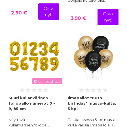
pohjalla kultafoliolla…
Osta
2,90 €
Osta
nyt!
3,90 €
nyt!
10 vaihtoehtoa
Suuri kullanvärinen
Ilmapallot "60th
foliopallo numerot 0 -
birthday" musta+kulta,
9, 85 cm
5 kpl
Näyttävä
Pakkauksessa 5 kpl musta +
kullanvärinen foliopal…
kulta värisiä ilmapalloja. Il…