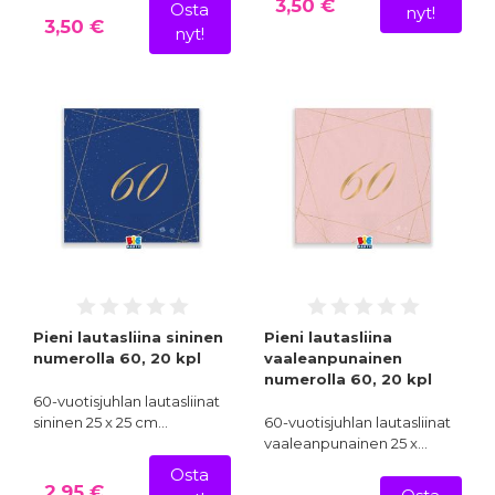
3,50 €
Osta
nyt!
3,50 €
nyt!
Pieni lautasliina sininen
Pieni lautasliina
numerolla 60, 20 kpl
vaaleanpunainen
numerolla 60, 20 kpl
60-vuotisjuhlan lautasliinat
sininen 25 x 25 cm…
60-vuotisjuhlan lautasliinat
vaaleanpunainen 25 x…
Osta
2,95 €