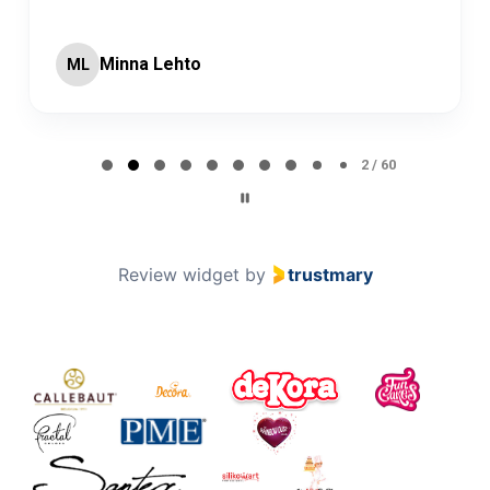
Minna Lehto
ML
Page 2 of 60
2 / 60
Review widget
by
trustmary