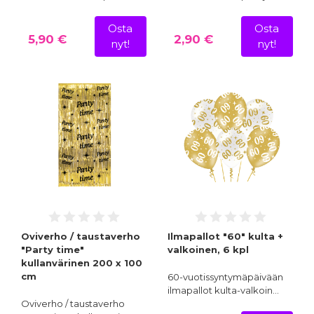
Osta
Osta
5,90 €
2,90 €
nyt!
nyt!
Oviverho / taustaverho
Ilmapallot "60" kulta +
"Party time"
valkoinen, 6 kpl
kullanvärinen 200 x 100
cm
60-vuotissyntymäpäivään
ilmapallot kulta-valkoin…
Oviverho / taustaverho