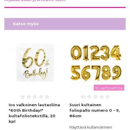
Katso myös
10 vaihtoehtoa
Iso valkoinen lautasliina
Suuri kultainen
"60th Birthday!"
foliopallo numero 0 - 9,
kultafoliotekstillä, 20
86cm
kpl
Näyttävä kullanvärinen