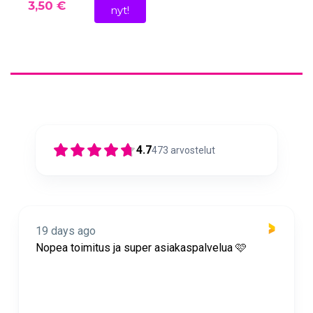
3,50 €
nyt!
4.7
473
arvostelut
19 days ago
Nopea toimitus ja super asiakaspalvelua 🩷