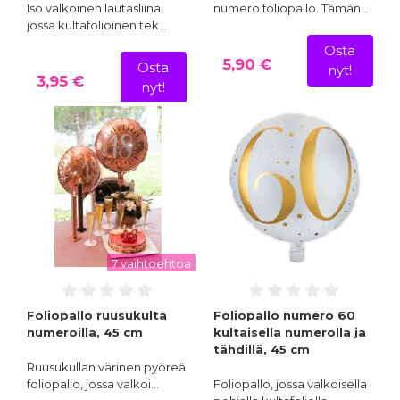
Iso valkoinen lautasliina,
numero foliopallo. Tämän…
jossa kultafolioinen tek…
Osta
5,90 €
Osta
nyt!
3,95 €
nyt!
7 vaihtoehtoa
Foliopallo ruusukulta
Foliopallo numero 60
numeroilla, 45 cm
kultaisella numerolla ja
tähdillä, 45 cm
Ruusukullan värinen pyöreä
foliopallo, jossa valkoi…
Foliopallo, jossa valkoisella