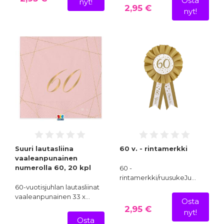
Osta
nyt!
2,95 €
nyt!
Suuri lautasliina
60 v. - rintamerkki
vaaleanpunainen
numerolla 60, 20 kpl
60 -
rintamerkki/ruusukeJu…
60-vuotisjuhlan lautasliinat
vaaleanpunainen 33 x…
Osta
2,95 €
nyt!
Osta