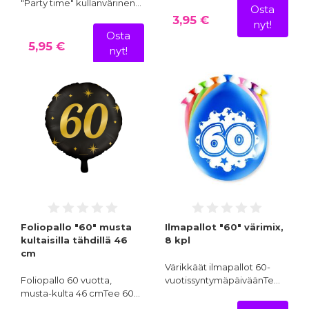
"Party time" kullanvärinen…
Osta
3,95 €
nyt!
Osta
5,95 €
nyt!
Foliopallo "60" musta
Ilmapallot "60" värimix,
kultaisilla tähdillä 46
8 kpl
cm
Värikkäät ilmapallot 60-
Foliopallo 60 vuotta,
vuotissyntymäpäiväänTe…
musta-kulta 46 cmTee 60…