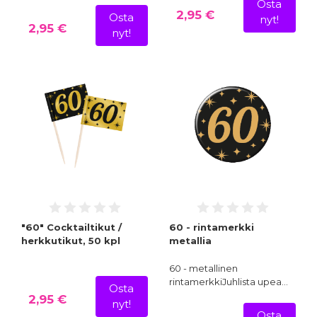
Osta
2,95 €
Osta
nyt!
2,95 €
nyt!
"60" Cocktailtikut /
60 - rintamerkki
herkkutikut, 50 kpl
metallia
60 - metallinen
rintamerkkiJuhlista upea…
Osta
2,95 €
nyt!
Osta