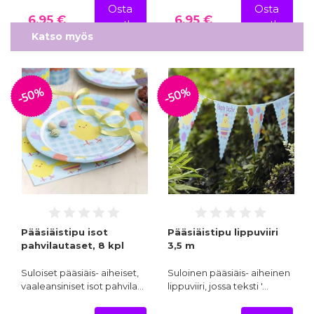
Osta
Osta
6,95 €
6,95 €
nyt!
nyt!
Katso myös
-50%
-50%
Pääsiäistipu isot
Pääsiäistipu lippuviiri
pahvilautaset, 8 kpl
3,5 m
Suloiset pääsiäis- aiheiset,
Suloinen pääsiäis- aiheinen
vaaleansiniset isot pahvila…
lippuviiri, jossa teksti '…