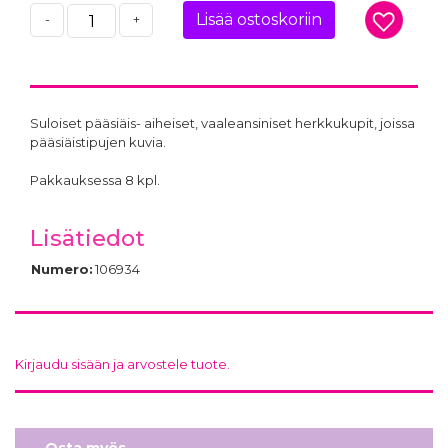
Lisää ostoskoriin
-
+
Suloiset pääsiäis- aiheiset, vaaleansiniset herkkukupit, joissa
pääsiäistipujen kuvia.
Pakkauksessa 8 kpl.
Lisätiedot
Numero:
106934
Kirjaudu sisään ja arvostele tuote.
Osta myös