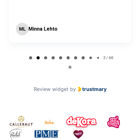
Minna Lehto
ML
Page 2 of 60
2 / 60
Review widget
by
trustmary