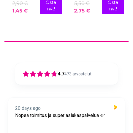
Osta
Osta
2,90 €
5,50 €
nyt!
nyt!
1,45 €
2,75 €
4.7
473
arvostelut
20 days ago
Nopea toimitus ja super asiakaspalvelua 🩷