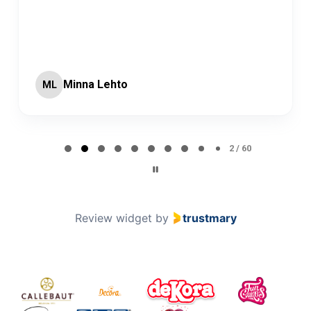
Minna Lehto
ML
Page 2 of 60
2 / 60
Review widget
by
trustmary