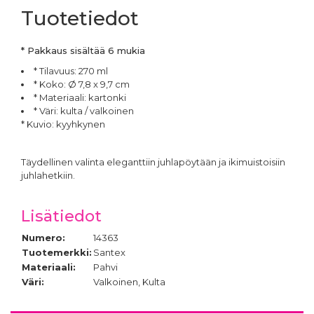
Tuotetiedot
* Pakkaus sisältää 6 mukia
* Tilavuus: 270 ml
* Koko: Ø 7,8 x 9,7 cm
* Materiaali: kartonki
* Väri: kulta / valkoinen
* Kuvio: kyyhkynen
Täydellinen valinta eleganttiin juhlapöytään ja ikimuistoisiin
juhlahetkiin.
Lisätiedot
Numero:
14363
Tuotemerkki:
Santex
Materiaali:
Pahvi
Väri:
Valkoinen, Kulta