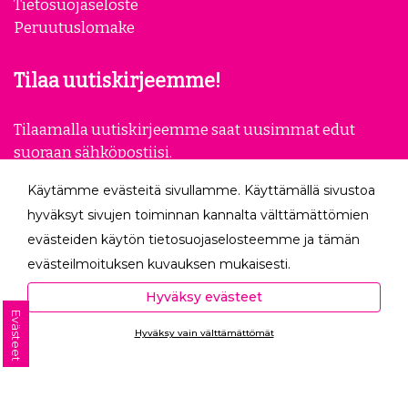
Tietosuojaseloste
Peruutuslomake
Tilaa uutiskirjeemme!
Tilaamalla uutiskirjeemme saat uusimmat edut
suoraan sähköpostiisi.
Käytämme evästeitä sivullamme. Käyttämällä sivustoa
Tilaa
hyväksyt sivujen toiminnan kannalta välttämättömien
evästeiden käytön tietosuojaselosteemme ja tämän
Seuraa meitä
evästeilmoituksen kuvauksen mukaisesti.
Hyväksyessäsi analytiikka- ja markkinointievästeet
Hyväksy evästeet
autat meitä mittaamaan ja analysoimaan
Evästeet
Hyväksy vain välttämättömät
verkkosivumme toimintaa ja käyttöä (Analytiikka ja
Ota yhteyttä
tilastot) sekä tarjoamaan sinulle sinua itseäsi
kiinnostavaa mainontaa (Markkinointi ja uudelleen