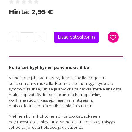
Hinta:
2,95 €
Lisää ostoskoriin
-
+
Kultaiset kyyhkynen pahvimukit 6 kpl
Viimeistele juhlakattaus tyylikkäästi näillä elegantin
kultaisilla pahvimukeilla. Kaunis valkoinen kyyhkyskuvio
symboloi rauhaa, juhlaa ja arvokkaita hetkiä, minkä ansiosta
mukit sopivat täydellisesti esimerkiksi rippijuhliin,
konfirmaatioon, kastejuhlaan, valmistujaisiin,
muistotilaisuuteen ja muihin juhlatilaisuuksiin.
Ylellinen kullanhohtoinen pinta tuo kattaukseen
näyttävyyttä ja juhlavuutta, samalla kun kertakäyttöisyys
tekee tarjoilusta helppoa ja vaivatonta.