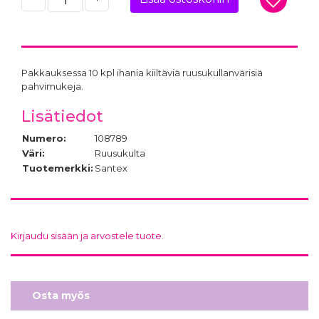
Pakkauksessa 10 kpl ihania kiiltäviä ruusukullanvärisiä
pahvimukeja.
Lisätiedot
Numero:
108789
Väri:
Ruusukulta
Tuotemerkki:
Santex
Kirjaudu sisään ja arvostele tuote.
Osta myös