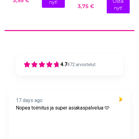
3,95 €
Osta
nyt!
3,75 €
nyt!
4.7
472
arvostelut
17 days ago
Nopea toimitus ja super asiakaspalvelua 🩷