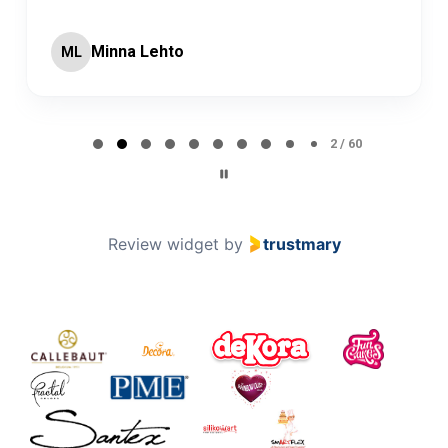
Minna Lehto
ML
Page 2 of 60
2 / 60
Review widget
by
trustmary