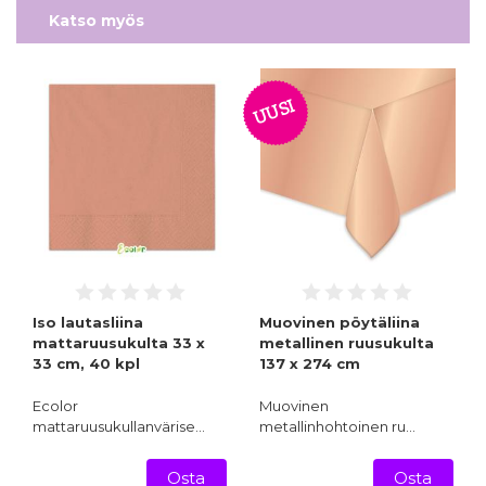
Katso myös
UUSI
Iso lautasliina
Muovinen pöytäliina
mattaruusukulta 33 x
metallinen ruusukulta
33 cm, 40 kpl
137 x 274 cm
Ecolor
Muovinen
mattaruusukullanvärise…
metallinhohtoinen ru…
Osta
Osta