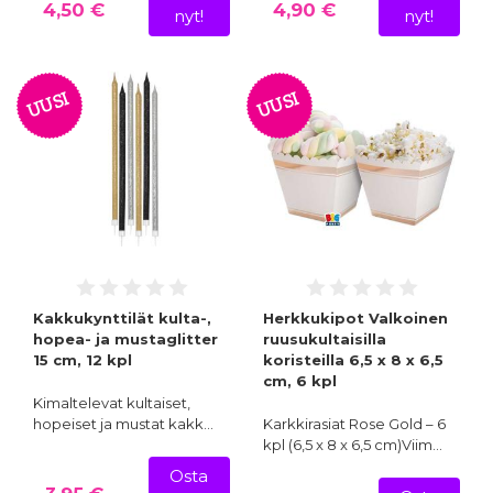
4,50 €
4,90 €
nyt!
nyt!
UUSI
UUSI
Kakkukynttilät kulta-,
Herkkukipot Valkoinen
hopea- ja mustaglitter
ruusukultaisilla
15 cm, 12 kpl
koristeilla 6,5 x 8 x 6,5
cm, 6 kpl
Kimaltelevat kultaiset,
hopeiset ja mustat kakk…
Karkkirasiat Rose Gold – 6
kpl (6,5 x 8 x 6,5 cm)Viim…
Osta