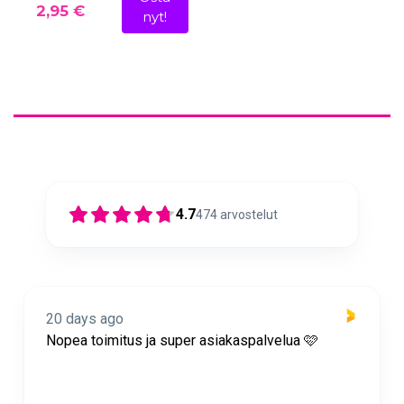
2,95 €
nyt!
4.7
474
arvostelut
20 days ago
Nopea toimitus ja super asiakaspalvelua 🩷