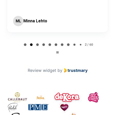
Minna Lehto
ML
Page 2 of 60
2 / 60
Review widget
by
trustmary