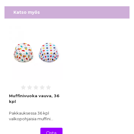
Katso myös
Muffinivuoka vauva, 36
kpl
Pakkauksessa 36 kpl
valkopohjaisia muffini…
Osta