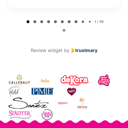
Minna Lehto
ML
Page 2 of 60
2 / 60
Review widget
by
trustmary