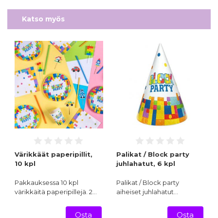
Katso myös
Värikkäät paperipillit,
Palikat / Block party
10 kpl
juhlahatut, 6 kpl
Pakkauksessa 10 kpl
Palikat / Block party
värikkäitä paperipillejä. 2…
aiheiset juhlahatut…
Osta
Osta