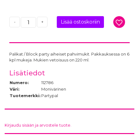
Lisää ostoskoriin
-
+
Palikat / Block party aiheiset pahvimukit. Pakkauksessa on 6
kpl mukeja. Mukien vetoisuus on 220 ml.
Lisätiedot
Numero:
112786
Väri:
Monivärinen
Tuotemerkki:
Partypal
Kirjaudu sisään ja arvostele tuote.