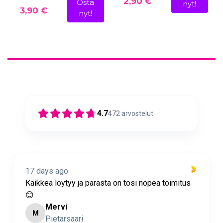
2,90 €
Osta
nyt!
3,90 €
nyt!
4.7
472
arvostelut
18 days ago
sta on tosi nopea toimitus
Nopea toimitus ja super as