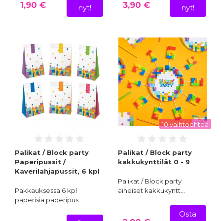
1,90 €
3,90 €
nyt!
nyt!
10 vaihtoehtoa
Palikat / Block party
Palikat / Block party
Paperipussit /
kakkukynttilät 0 - 9
Kaverilahjapussit, 6 kpl
Palikat / Block party
Pakkauksessa 6 kpl
aiheiset kakkukyntt…
paperisia paperipus…
Osta