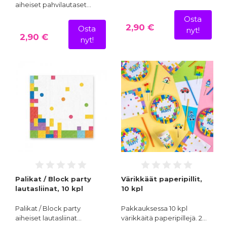
aiheiset pahvilautaset…
Osta
2,90 €
Osta
nyt!
2,90 €
nyt!
Palikat / Block party
Värikkäät paperipillit,
lautasliinat, 10 kpl
10 kpl
Palikat / Block party
Pakkauksessa 10 kpl
aiheiset lautasliinat…
värikkäitä paperipillejä. 2…