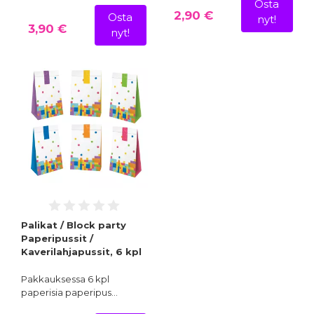
Osta
2,90 €
Osta
nyt!
3,90 €
nyt!
Palikat / Block party
Paperipussit /
Kaverilahjapussit, 6 kpl
Pakkauksessa 6 kpl
paperisia paperipus…