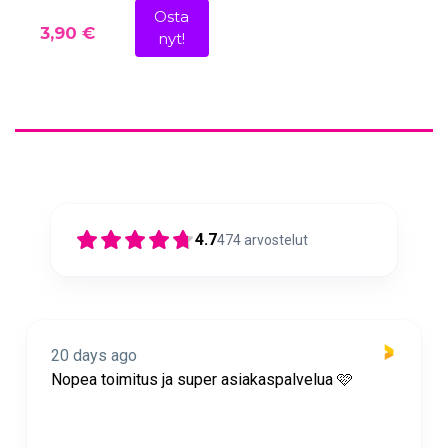
Osta
3,90 €
nyt!
4.7
474
arvostelut
20 days ago
Nopea toimitus ja super asiakaspalvelua 🩷