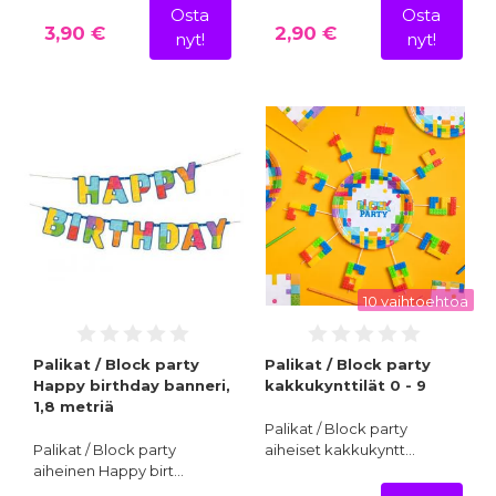
Osta
Osta
3,90 €
2,90 €
nyt!
nyt!
10 vaihtoehtoa
Palikat / Block party
Palikat / Block party
Happy birthday banneri,
kakkukynttilät 0 - 9
1,8 metriä
Palikat / Block party
Palikat / Block party
aiheiset kakkukyntt…
aiheinen Happy birt…