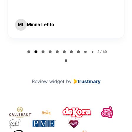
Minna Lehto
ML
Page 2 of 60
2 / 60
Review widget
by
trustmary