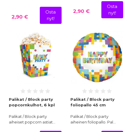
Osta
2,90 €
Osta
nyt!
2,90 €
nyt!
Palikat / Block party
Palikat / Block party
popcornkulhot, 6 kpl
foliopallo 45 cm
Palikat / Block party
Palikat / Block party
aiheiset popcorn astiat…
aiheinen foliopallo. Pal…