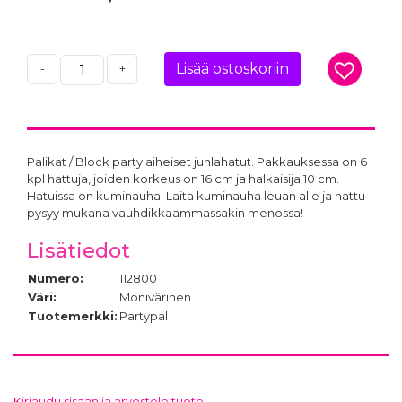
Lisää ostoskoriin
-
+
Palikat / Block party aiheiset juhlahatut. Pakkauksessa on 6
kpl hattuja, joiden korkeus on 16 cm ja halkaisija 10 cm.
Hatuissa on kuminauha. Laita kuminauha leuan alle ja hattu
pysyy mukana vauhdikkaammassakin menossa!
Lisätiedot
Numero:
112800
Väri:
Monivärinen
Tuotemerkki:
Partypal
Kirjaudu sisään ja arvostele tuote.