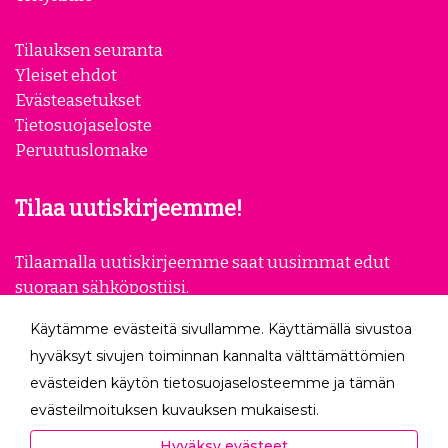
Tilauksen seuranta
Yleiset ehdot
Evästeasetukset
Tietosuojaseloste
Peruutuslomake
Tilaa uutiskirjeemme!
Tilaamalla uutiskirjeemme saat uusimmat edut
suoraan sähköpostiisi.
Käytämme evästeitä sivullamme. Käyttämällä sivustoa
Tilaa
hyväksyt sivujen toiminnan kannalta välttämättömien
evästeiden käytön tietosuojaselosteemme ja tämän
Seuraa meitä
evästeilmoituksen kuvauksen mukaisesti.
Hyväksyessäsi analytiikka- ja markkinointievästeet
Hyväksy evästeet