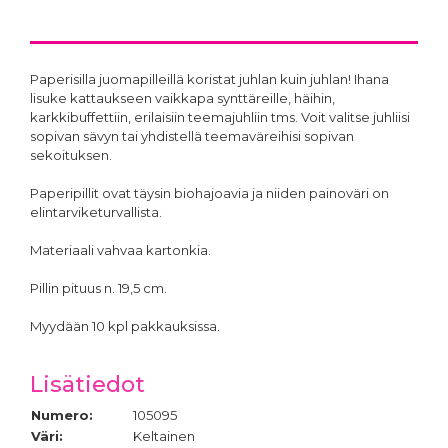
Paperisilla juomapilleillä koristat juhlan kuin juhlan! Ihana
lisuke kattaukseen vaikkapa synttäreille, häihin,
karkkibuffettiin, erilaisiin teemajuhliin tms. Voit valitse juhliisi
sopivan sävyn tai yhdistellä teemaväreihisi sopivan
sekoituksen.
Paperipillit ovat täysin biohajoavia ja niiden painoväri on
elintarviketurvallista.
Materiaali vahvaa kartonkia.
Pillin pituus n. 19,5 cm.
Myydään 10 kpl pakkauksissa.
Lisätiedot
Numero:
105095
Väri:
Keltainen