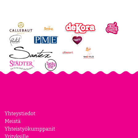
Yhteystiedot
Meistä
Yhteistyökumppanit
Yrityksille