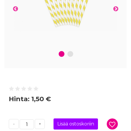
1
2
Hinta:
1,50 €
Lisää ostoskoriin
-
+