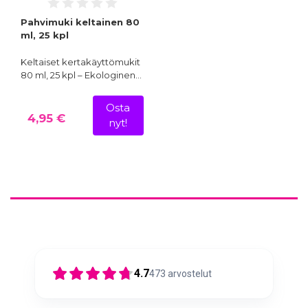
Pahvimuki keltainen 80
ml, 25 kpl
Keltaiset kertakäyttömukit
80 ml, 25 kpl – Ekologinen…
Osta
4,95 €
nyt!
4.7
473
arvostelut