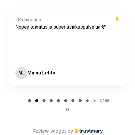
18 days ago
Nopea toimitus ja super asiakaspalvelua 🩷
Minna Lehto
ML
Page 2 of 60
2 / 60
Review widget
by
trustmary