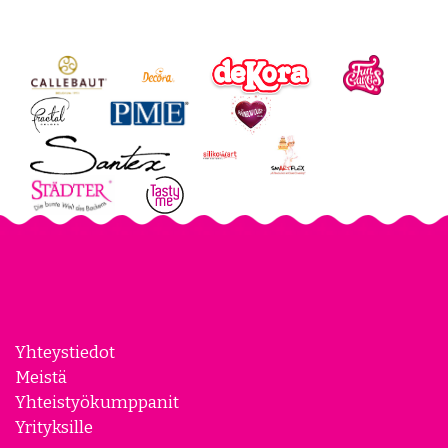
Yhteystiedot
Meistä
Yhteistyökumppanit
Yrityksille