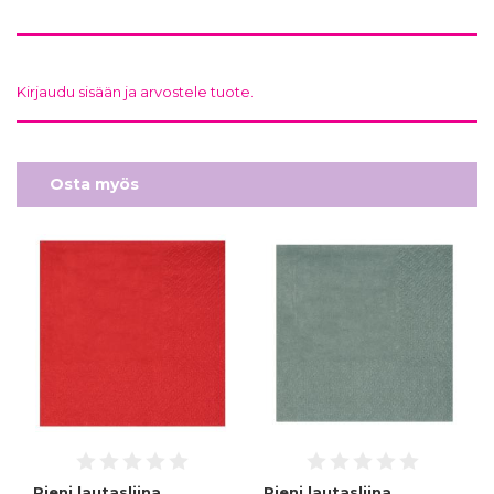
Kirjaudu sisään ja arvostele tuote.
Osta myös
Pieni lautasliina
Pieni lautasliina