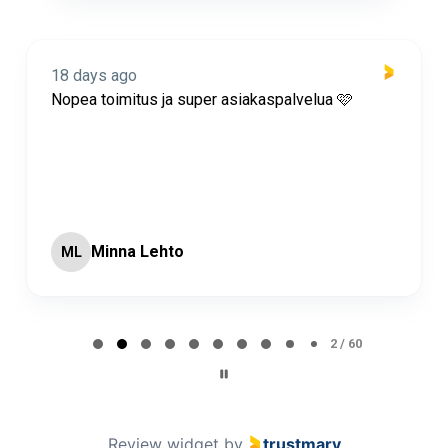
18 days ago
Nopea toimitus ja super asiakaspalvelua 🩷
Minna Lehto
ML
Page 2 of 60
2 / 60
Review widget
by
trustmary