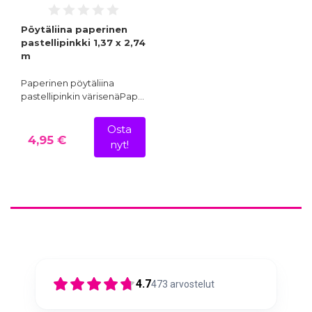
Pöytäliina paperinen
pastellipinkki 1,37 x 2,74
m
Paperinen pöytäliina
pastellipinkin värisenäPap…
Osta
4,95 €
nyt!
4.7
473
arvostelut