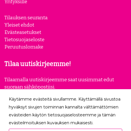
Yrityksille
Tilauksen seuranta
Yleiset ehdot
Evästeasetukset
Tietosuojaseloste
Peruutuslomake
Tilaa uutiskirjeemme!
Tilaamalla uutiskirjeemme saat uusimmat edut
suoraan sähköpostiisi.
Käytämme evästeitä sivullamme. Käyttämällä sivustoa
Tilaa
hyväksyt sivujen toiminnan kannalta välttämättömien
evästeiden käytön tietosuojaselosteemme ja tämän
Seuraa meitä
evästeilmoituksen kuvauksen mukaisesti.
Hyväksyessäsi analytiikka- ja markkinointievästeet