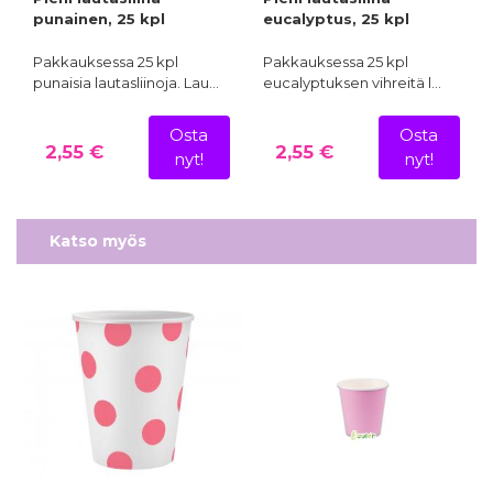
punainen, 25 kpl
eucalyptus, 25 kpl
Pakkauksessa 25 kpl
Pakkauksessa 25 kpl
punaisia lautasliinoja. Lau…
eucalyptuksen vihreitä l…
Osta
Osta
2,55 €
2,55 €
nyt!
nyt!
Katso myös