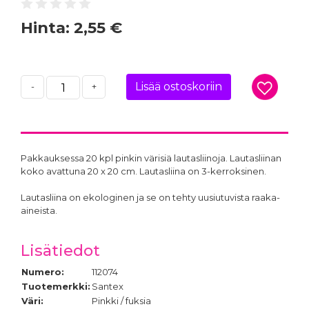
Hinta:
2,55 €
Lisää ostoskoriin
-
+
Pakkauksessa 20 kpl pinkin värisiä lautasliinoja. Lautasliinan
koko avattuna 20 x 20 cm. Lautasliina on 3-kerroksinen.
Lautasliina on ekologinen ja se on tehty uusiutuvista raaka-
aineista.
Lisätiedot
Numero:
112074
Tuotemerkki:
Santex
Väri:
Pinkki / fuksia