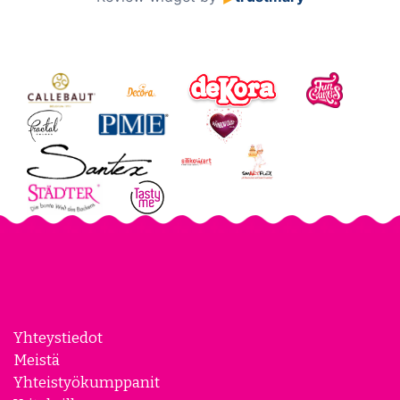
Yhteystiedot
Meistä
Yhteistyökumppanit