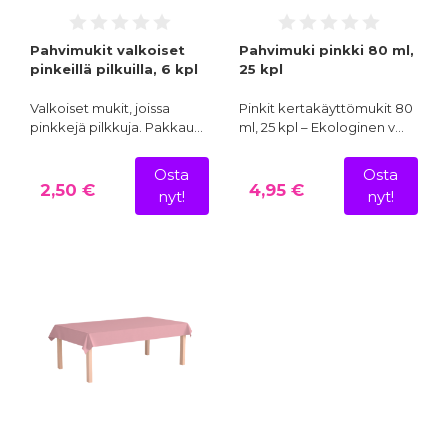
Pahvimukit valkoiset
Pahvimuki pinkki 80 ml,
pinkeillä pilkuilla, 6 kpl
25 kpl
Valkoiset mukit, joissa
Pinkit kertakäyttömukit 80
pinkkejä pilkkuja. Pakkau…
ml, 25 kpl – Ekologinen v…
Osta
Osta
2,50 €
4,95 €
nyt!
nyt!