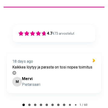
4.7
473
arvostelut
19 days ago
nopea toimitus
Nopea toimitus ja super asiakaspalve
Minna Lehto
ML