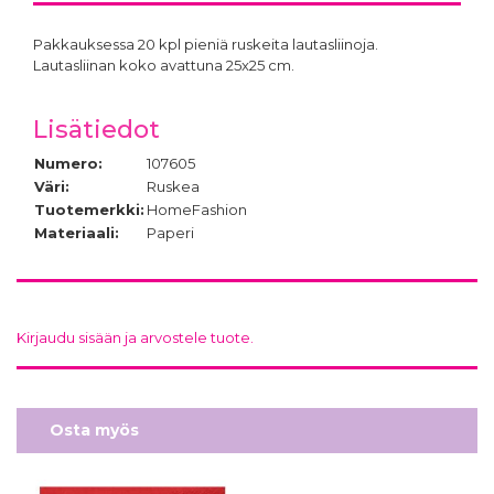
Pakkauksessa 20 kpl pieniä ruskeita lautasliinoja.
Lautasliinan koko avattuna 25x25 cm.
Lisätiedot
Numero:
107605
Väri:
Ruskea
Tuotemerkki:
HomeFashion
Materiaali:
Paperi
Kirjaudu sisään ja arvostele tuote.
Osta myös