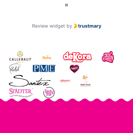
Page 2 of 60
2 / 60
Review widget
by
trustmary