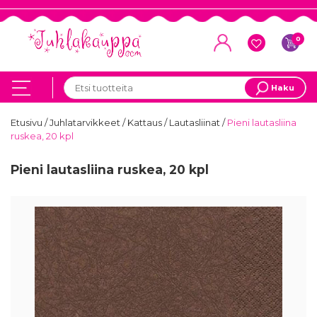
0
Haku
Etusivu
/
Juhlatarvikkeet
/
Kattaus
/
Lautasliinat
/
Pieni lautasliina
ruskea, 20 kpl
Pieni lautasliina ruskea, 20 kpl