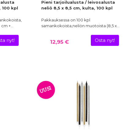
salusta
Pieni tarjoilualusta / leivosalusta
 100 kpl
neliö 8,5 x 8,5 cm, kulta, 100 kpl
ankokoista,
Pakkauksessa on 100 kpl
0 cm +…
samankokoista,neliön muotoista (8,5 x…
ta nyt!
Osta nyt!
12,95 €
UUSI