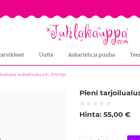
tarvikkeet
Uutta
Askartelu ja puuha
Tee
oilualusta, kulta/musta cm, 300 kpl
Pieni tarjoilual
Hinta:
55,00 €