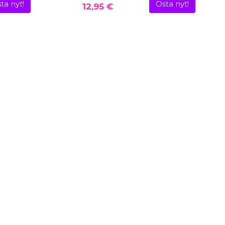
ta nyt!
Osta nyt!
12,95 €