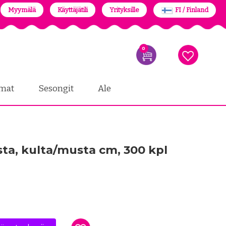
Myymälä
Käyttäjätili
Yrityksille
FI / Finland
0
mat
Sesongit
Ale
usta, kulta/musta cm, 300 kpl