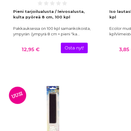
Pieni tarjoilualusta / leivosalusta,
Iso lautas
kulta pyöreä 8 cm, 100 kpl
kpl
Pakkauksessa on 100 kpl samankokoista,
Ecolor must
ympyrän (ympyrä 8 cm + pieni "ka…
kplViimeist
Osta nyt!
12,95 €
3,85
UUSI