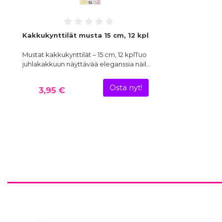
Kakkukynttilät musta 15 cm, 12 kpl
Mustat kakkukynttilät – 15 cm, 12 kplTuo
juhlakakkuun näyttävää eleganssia näil…
Osta nyt!
3,95 €