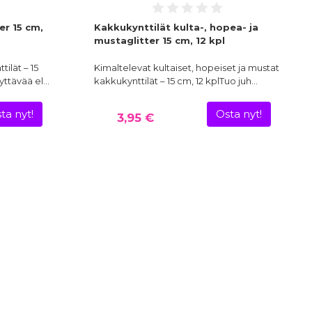
er 15 cm,
Kakkukynttilät kulta-, hopea- ja
mustaglitter 15 cm, 12 kpl
ilät – 15
Kimaltelevat kultaiset, hopeiset ja mustat
yttävää el…
kakkukynttilät – 15 cm, 12 kplTuo juh…
ta nyt!
Osta nyt!
3,95 €