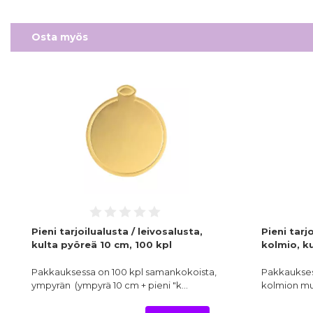
Osta myös
Pieni tarjoilualusta / leivosalusta,
Pieni tarj
kulta pyöreä 10 cm, 100 kpl
kolmio, ku
Pakkauksessa on 100 kpl samankokoista,
Pakkaukses
ympyrän (ympyrä 10 cm + pieni "k…
kolmion muo