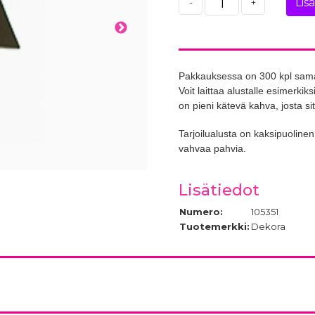
Lis
-
+
Pakkauksessa on 300 kpl saman
Voit laittaa alustalle esimerki
on pieni kätevä kahva, josta si
Tarjoilualusta on kaksipuolinen,
vahvaa pahvia.
Lisätiedot
Numero:
105351
Tuotemerkki:
Dekora