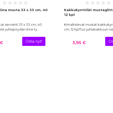
liina musta 33 x 33 cm, 40
Kakkukynttilät mustaglitt
12 kpl
at servietit 33 x 33 cm, 40
Kimaltelevat mustat kakkukyntt
ele juhlapöydän ilme ty…
cm, 12 kplTuo juhlakakkuun nä
Osta nyt!
Os
 €
3,95 €