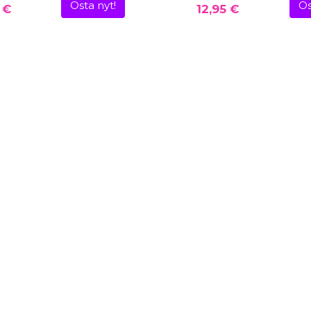
Osta nyt!
Os
 €
12,95 €