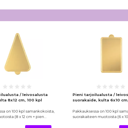
oilualusta / leivosalusta
Pieni tarjoilualusta / leivo
lta 8x12 cm, 100 kpl
suorakaide, kulta 6x10 cm,
sa on 100 kpl samankokoista,
Pakkauksessa on 100 kpl sam
toista (8 x 12 cm + pien…
suorakaiteen muotoista (6 x 1