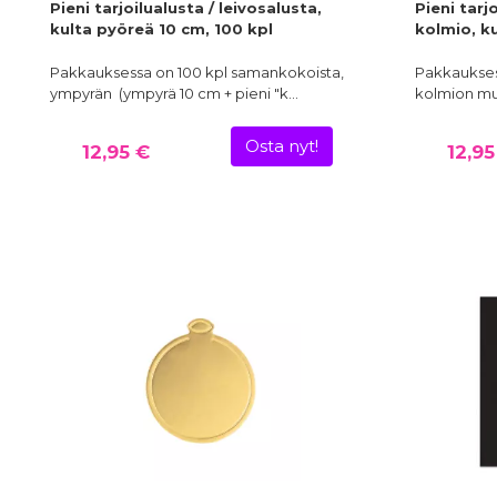
Pieni tarjoilualusta / leivosalusta,
Pieni tarj
kulta pyöreä 10 cm, 100 kpl
kolmio, ku
Pakkauksessa on 100 kpl samankokoista,
Pakkaukses
ympyrän (ympyrä 10 cm + pieni "k…
kolmion muo
Osta nyt!
12,95 €
12,95