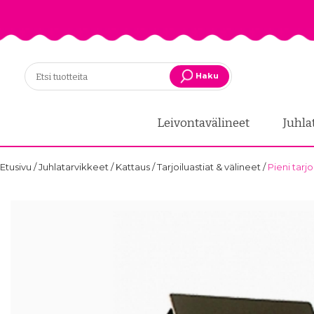
Haku
Leivontavälineet
Juhla
Etusivu
/
Juhlatarvikkeet
/
Kattaus
/
Tarjoiluastiat & välineet
/
Pieni tarj