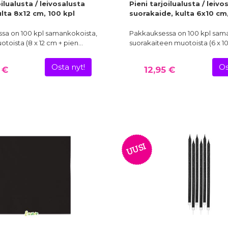
oilualusta / leivosalusta
Pieni tarjoilualusta / leivo
lta 8x12 cm, 100 kpl
suorakaide, kulta 6x10 cm,
sa on 100 kpl samankokoista,
Pakkauksessa on 100 kpl sam
toista (8 x 12 cm + pien…
suorakaiteen muotoista (6 x 1
Osta nyt!
Os
 €
12,95 €
UUSI