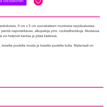
ää ostoskoriin
kokoista, 9 cm x 5 cm suorakaiteen muotoista tarjoilualustaa.
ksi pientä naposteltavaa, alkupaloja yms. cocktailherkkuja. Alustassa
tä voi helposti kantaa ja pitää kädessä.
 toiselta puolelta musta ja toiselta puolelta kulta. Materiaali on