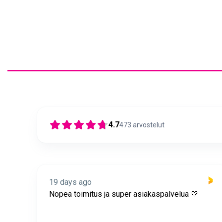
4.7
473
arvostelut
19 days ago
itus
Nopea toimitus ja super asiakaspalvelua 🩷