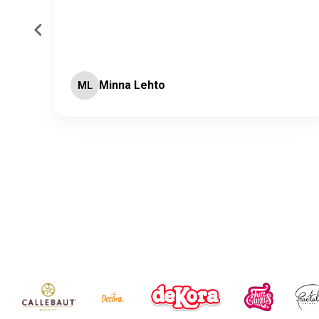
Minna Lehto
ML
Page 2 of 60