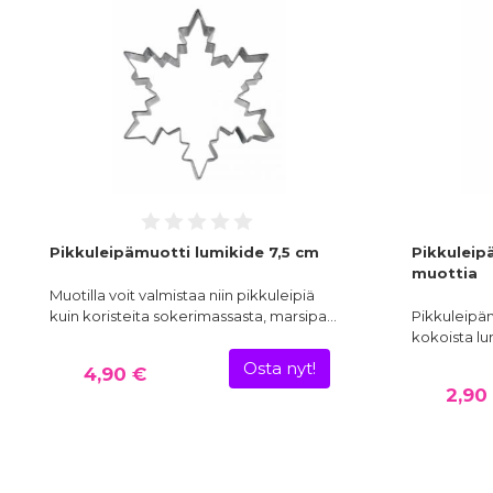
Pikkuleipämuotti lumikide 7,5 cm
Pikkuleip
muottia
Muotilla voit valmistaa niin pikkuleipiä
kuin koristeita sokerimassasta, marsipa…
Pikkuleipämu
kokoista lu
Osta nyt!
4,90 €
2,90