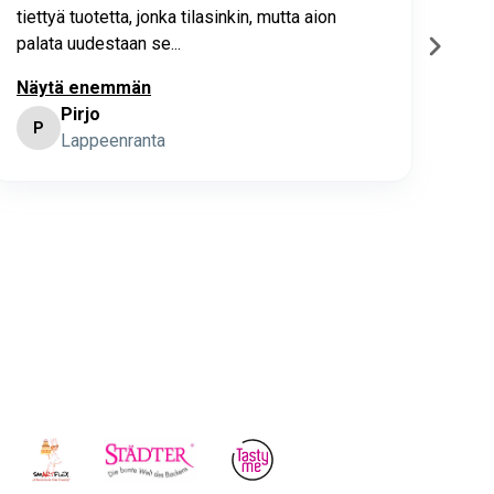
tiettyä tuotetta, jonka tilasinkin, mutta aion
palata uudestaan se...
Näytä enemmän
Pirjo
P
K
Lappeenranta