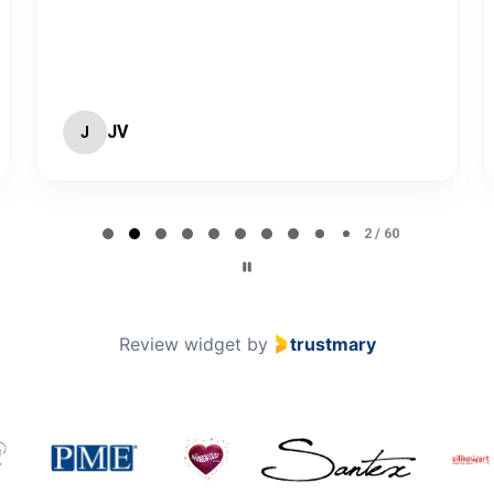
JV
J
2 / 60
Review widget
by
trustmary