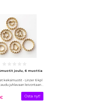
ämuotit joulu, 6 muottia
et keksimuotit - Linzer 6 kpl
staudu juhlavaan leivontaan…
Osta nyt!
 €