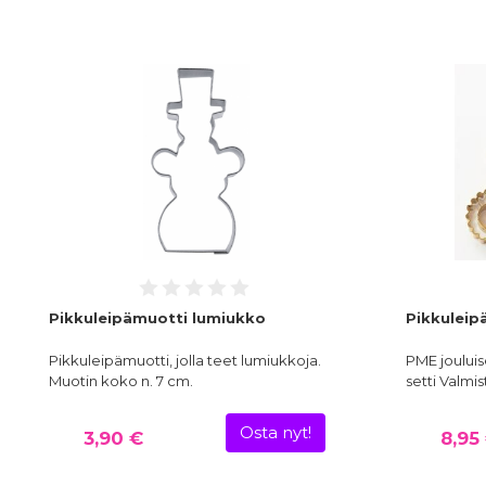
Pikkuleipämuotti lumiukko
Pikkuleip
Pikkuleipämuotti, jolla teet lumiukkoja.
PME jouluis
Muotin koko n. 7 cm.
setti Valmi
Osta nyt!
3,90 €
8,95