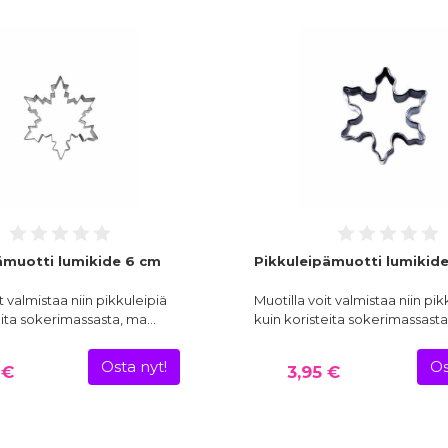
ämuotti lumikide 6 cm
Pikkuleipämuotti lumikid
t valmistaa niin pikkuleipiä
Muotilla voit valmistaa niin pik
eita sokerimassasta, ma…
kuin koristeita sokerimassast
Osta nyt!
Os
 €
3,95 €