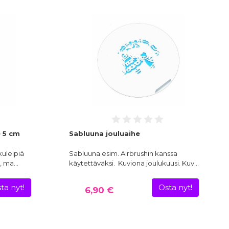
e 5 cm
Sabluuna jouluaihe
kuleipiä
Sabluuna esim. Airbrushin kanssa
a, ma…
käytettäväksi. Kuviona joulukuusi. Kuv…
ta nyt!
Osta nyt!
6,90 €