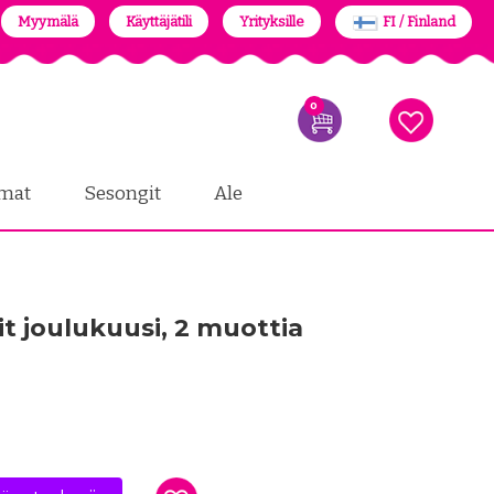
Myymälä
Käyttäjätili
Yrityksille
FI / Finland
0
mat
Sesongit
Ale
t joulukuusi, 2 muottia