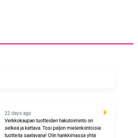
22 days ago
22 
Verkkokaupan tuotteiden hakutoiminto on
Hyv
selkeä ja kattava. Tosi paljon mielenkiintoisia
asia
tuotteita saatavana! Olin hankkimassa yhtä
joho