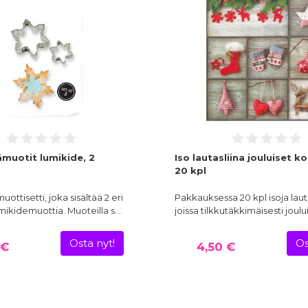
ämuotit lumikide, 2
Iso lautasliina jouluiset ko
20 kpl
ottisetti, joka sisältää 2 eri
Pakkauksessa 20 kpl isoja lauta
mikidemuottia. Muoteilla s…
joissa tilkkutäkkimäisesti joulu
Osta nyt!
Os
 €
4,50 €