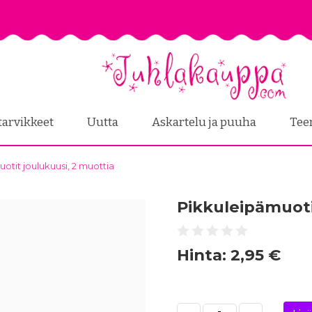
tarvikkeet
Uutta
Askartelu ja puuha
Tee
otit joulukuusi, 2 muottia
Pikkuleipämuoti
Hinta:
2,95 €