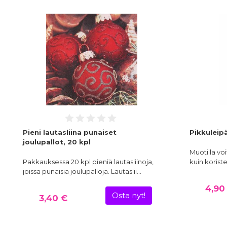
Pieni lautasliina punaiset
Pikkuleip
joulupallot, 20 kpl
Muotilla voi
Pakkauksessa 20 kpl pieniä lautasliinoja,
kuin korist
joissa punaisia joulupalloja. Lautaslii…
4,90
Osta nyt!
3,40 €