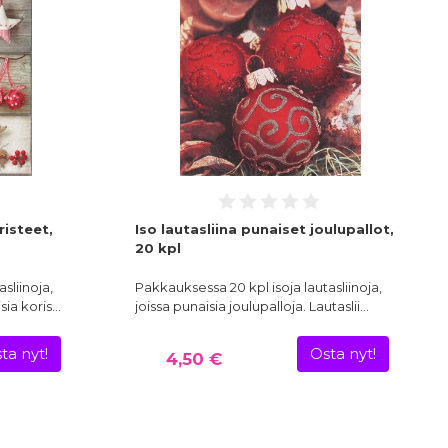
risteet,
Iso lautasliina punaiset joulupallot,
20 kpl
sliinoja,
Pakkauksessa 20 kpl isoja lautasliinoja,
isia koris…
joissa punaisia joulupalloja. Lautaslii…
ta nyt!
Osta nyt!
4,50 €