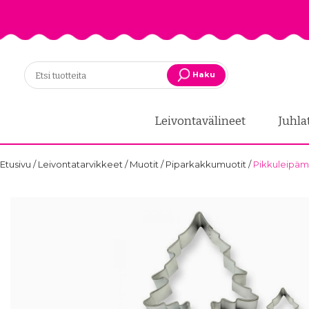
Haku
Leivontavälineet
Juhla
Etusivu
/
Leivontatarvikkeet
/
Muotit
/
Piparkakkumuotit
/
Pikkuleipämu