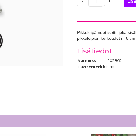
Lis
-
+
Pikkuleipämuottisetti, joka sis
pikkuleipien korkeudet n. 8 cm
Lisätiedot
Numero:
102862
Tuotemerkki:
PME