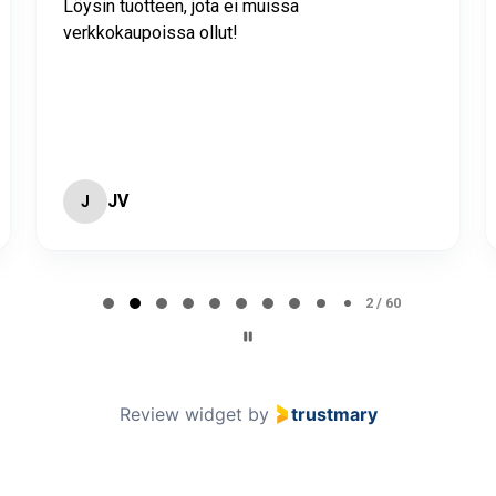
Löysin tuotteen, jota ei muissa
verkkokaupoissa ollut!
JV
J
2 / 60
Review widget
by
trustmary