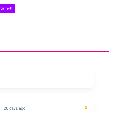
ta nyt!
20 days ago
21 