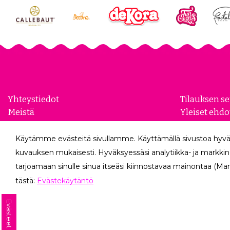
Yhteystiedot
Tilauksen s
Meistä
Yleiset ehdo
Yhteistyökumppanit
Evästeasetu
Yrityksille
Tietosuojase
Käytämme evästeitä sivullamme. Käyttämällä sivustoa hyvä
Peruutuslo
kuvauksen mukaisesti. Hyväksyessäsi analytiikka- ja markkin
tarjoamaan sinulle sinua itseäsi kiinnostavaa mainontaa (Mar
tästä:
Evästekäytäntö
Evästeet