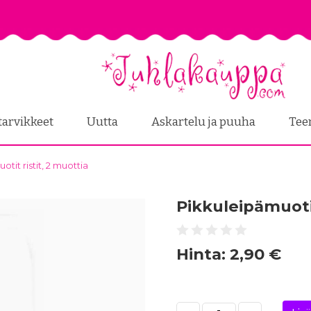
tarvikkeet
Uutta
Askartelu ja puuha
Tee
tit ristit, 2 muottia
Pikkuleipämuotit
Hinta:
2,90 €