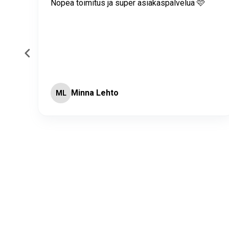
itus
Nopea toimitus ja super asiakaspalvelua 🩷
Minna Lehto
ML
Page 2 of 60