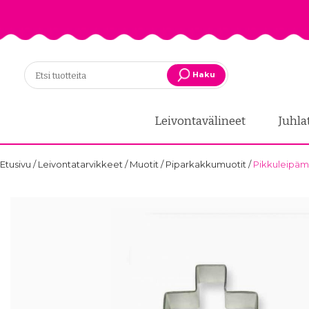
Haku
Leivontavälineet
Juhla
Etusivu
/
Leivontatarvikkeet
/
Muotit
/
Piparkakkumuotit
/
Pikkuleipämuo