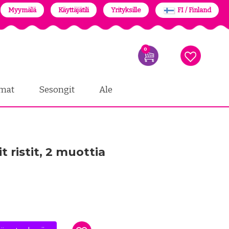
Myymälä
Käyttäjätili
Yrityksille
FI / Finland
0
mat
Sesongit
Ale
 ristit, 2 muottia