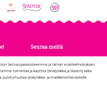
e!
Seuraa meitä
 saat
äytön tietosuojaselosteemme ja tämän evästeilmoituksen
köpostiisi.
mme toimintaa ja käyttöä (Analytiikka ja tilastot) sekä
 suostumustasi analytiikka- ja markkinointievästeille
Tilaa