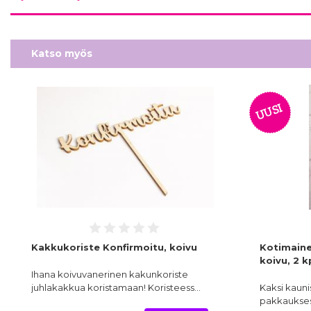
Katso myös
UUSI
Kakkukoriste Konfirmoitu, koivu
Kotimaine
koivu, 2 k
Ihana koivuvanerinen kakunkoriste
juhlakakkua koristamaan! Koristeess…
Kaksi kauni
pakkaukses