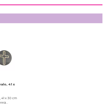
alo, 41 x
, 41 x 30 cm
tännä…