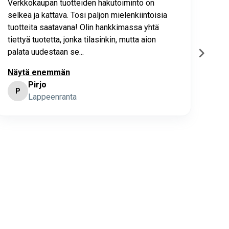
Verkkokaupan tuotteiden hakutoiminto on
Hyv
selkeä ja kattava. Tosi paljon mielenkiintoisia
asia
tuotteita saatavana! Olin hankkimassa yhtä
joho
tiettyä tuotetta, jonka tilasinkin, mutta aion
palata uudestaan se...
Näytä enemmän
Pirjo
P
K
Lappeenranta