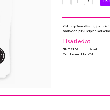
Lis
-
+
Pikkuleipämuottisetti, joka sisäl
saatavien pikkuleipien korkeud
Lisätiedot
Numero:
102248
Tuotemerkki:
PME