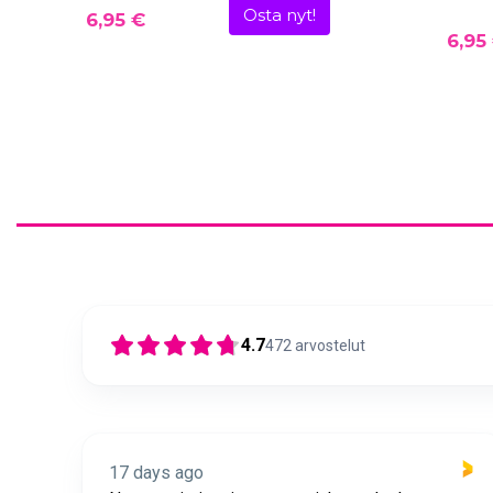
Osta nyt!
6,95 €
6,95
4.7
472
arvostelut
17 days ago