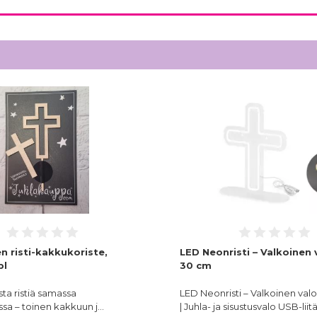
n risti-kakkukoriste,
LED Neonristi – Valkoinen v
pl
30 cm
sta ristiä samassa
LED Neonristi – Valkoinen valo
sa – toinen kakkuun j…
| Juhla- ja sisustusvalo USB-lii