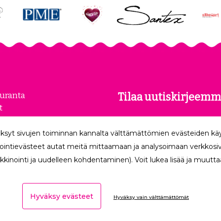
euranta
Tilaa uutiskirjeemm
t
kset
Tilaamalla uutiskirjeemme
loste
ksyt sivujen toiminnan kannalta välttämättömien evästeiden k
uusimmat edut suoraan säh
make
ointievästeet autat meitä mittaamaan ja analysoimaan verkkosivu
kkinointi ja uudelleen kohdentaminen). Voit lukea lisää ja muuttaa
Hyväksy evästeet
Hyväksy vain välttämättömät
Ota yhteyttä