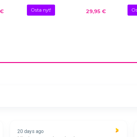
Osta nyt!
Os
 €
29,95 €
20 days ago