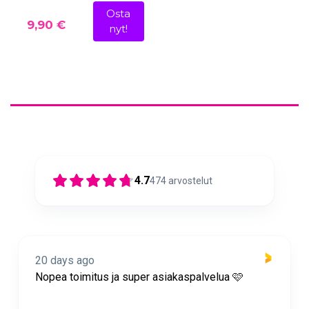
Osta
9,90 €
nyt!
4.7
474
arvostelut
20 days ago
Nopea toimitus ja super asiakaspalvelua 🩷