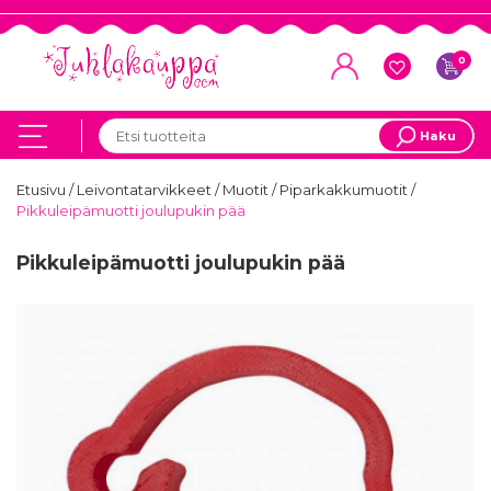
0
Haku
Etusivu
/
Leivontatarvikkeet
/
Muotit
/
Piparkakkumuotit
/
Pikkuleipämuotti joulupukin pää
Pikkuleipämuotti joulupukin pää