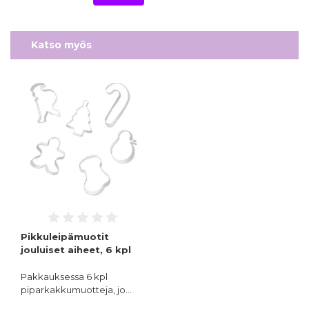
Katso myös
Pikkuleipämuotit
jouluiset aiheet, 6 kpl
Pakkauksessa 6 kpl
piparkakkumuotteja, jo…