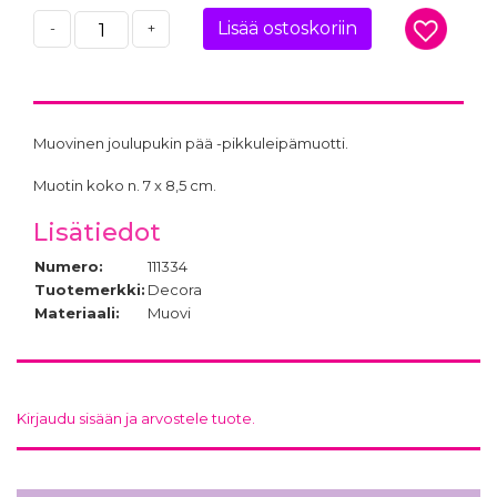
Lisää ostoskoriin
-
+
Muovinen joulupukin pää -pikkuleipämuotti.
Muotin koko n. 7 x 8,5 cm.
Lisätiedot
Numero:
111334
Tuotemerkki:
Decora
Materiaali:
Muovi
Kirjaudu sisään ja arvostele tuote.