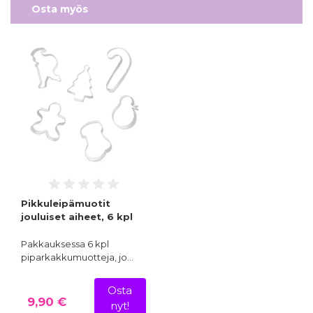
Osta myös
Pikkuleipämuotit
jouluiset aiheet, 6 kpl
Pakkauksessa 6 kpl
piparkakkumuotteja, jo…
Osta
9,90 €
nyt!