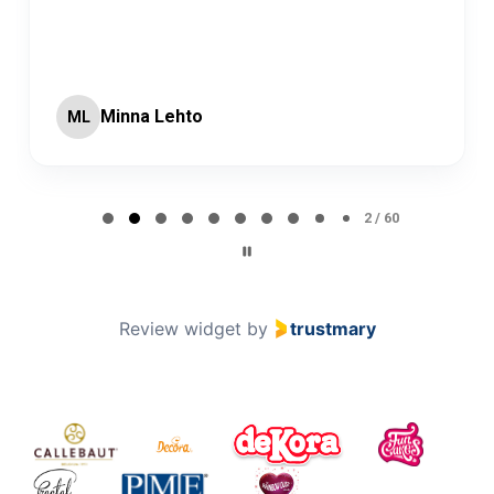
Minna Lehto
ML
Page 2 of 60
2 / 60
Review widget
by
trustmary