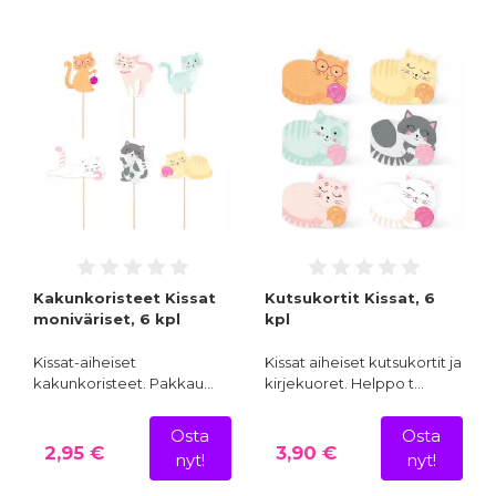
Kakunkoristeet Kissat
Kutsukortit Kissat, 6
moniväriset, 6 kpl
kpl
Kissat-aiheiset
Kissat aiheiset kutsukortit ja
kakunkoristeet. Pakkau…
kirjekuoret. Helppo t…
Osta
Osta
2,95 €
3,90 €
nyt!
nyt!