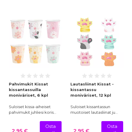
Pahvimukit Kissat
Lautasliinat Kissat -
kissantassuilla
kissantassu
moniväriset, 6 kpl
moniväriset, 12 kpl
Suloiset kissa-aiheiset
Suloiset kissantassun
pahvimukit juhliesi koris…
muotoiset lautasliinat ju…
Osta
Osta
2,95 €
2,95 €