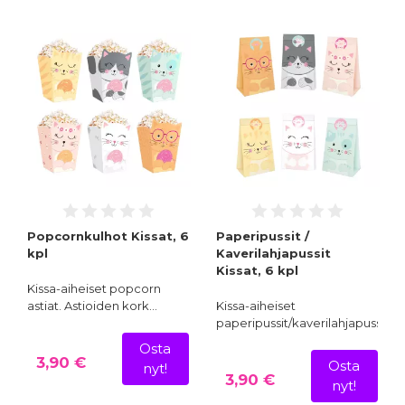
Popcornkulhot Kissat, 6
Paperipussit /
kpl
Kaverilahjapussit
Kissat, 6 kpl
Kissa-aiheiset popcorn
astiat. Astioiden kork…
Kissa-aiheiset
paperipussit/kaverilahjapussi…
Osta
3,90 €
Osta
nyt!
3,90 €
nyt!