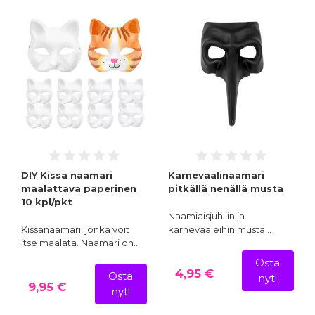
DIY Kissa naamari
Karnevaalinaamari
maalattava paperinen
pitkällä nenällä musta
10 kpl/pkt
Naamiaisjuhliin ja
Kissanaamari, jonka voit
karnevaaleihin musta…
itse maalata. Naamari on…
Osta
4,95 €
Osta
nyt!
9,95 €
nyt!