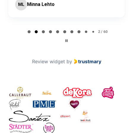
Minna Lehto
ML
Page 2 of 60
2 / 60
Review widget
by
trustmary