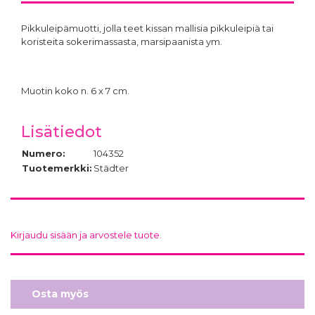
Pikkuleipämuotti, jolla teet kissan mallisia pikkuleipiä tai
koristeita sokerimassasta, marsipaanista ym.
Muotin koko n. 6 x 7 cm.
Lisätiedot
Numero:
104352
Tuotemerkki:
Städter
Kirjaudu sisään ja arvostele tuote.
Osta myös