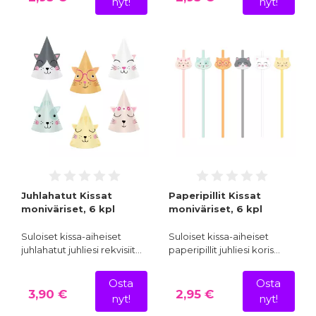
nyt!
nyt!
Juhlahatut Kissat
Paperipillit Kissat
moniväriset, 6 kpl
moniväriset, 6 kpl
Suloiset kissa-aiheiset
Suloiset kissa-aiheiset
juhlahatut juhliesi rekvisiit…
paperipillit juhliesi koris…
Osta
Osta
3,90 €
2,95 €
nyt!
nyt!