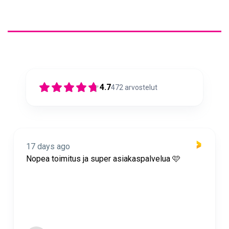
4.7
472
arvostelut
17 days ago
Nopea toimitus ja super asiakaspalvelua 🩷