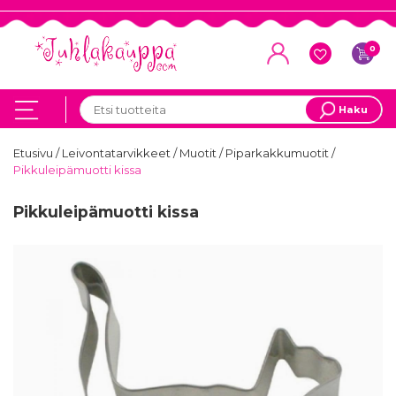
0
Haku
Etusivu
/
Leivontatarvikkeet
/
Muotit
/
Piparkakkumuotit
/
Pikkuleipämuotti kissa
Pikkuleipämuotti kissa