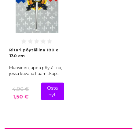
Ritari pöytäliina 180 x
130 cm
Muovinen, upea pöytäliina,
jossa kuvana haarniskap…
Osta
4,90 €
nyt!
1,50 €