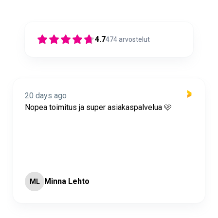
4.7
474
arvostelut
20 days ago
Nopea toimitus ja super asiakaspalvelua 🩷
Minna Lehto
ML
Page 2 of 60