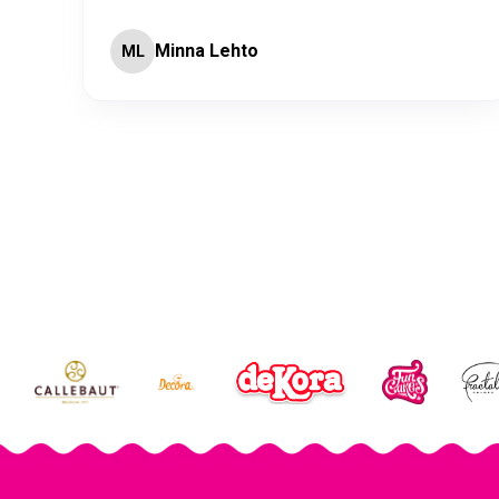
Minna Lehto
ML
Page 2 of 60