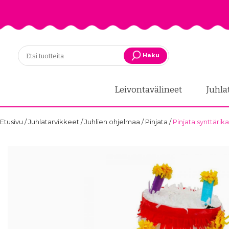
Haku
Leivontavälineet
Juhla
Etusivu
/
Juhlatarvikkeet
/
Juhlien ohjelmaa
/
Pinjata
/
Pinjata synttärik