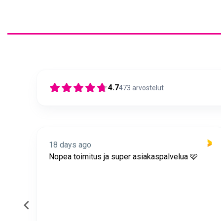
4.7
473
arvostelut
18 days ago
itus
Nopea toimitus ja super asiakaspalvelua 🩷