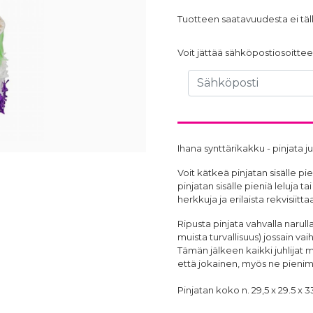
Tuotteen saatavuudesta ei täll
Voit jättää sähköpostiosoittees
Ihana synttärikakku - pinjata 
Voit kätkeä pinjatan sisälle pie
pinjatan sisälle pieniä leluja ta
herkkuja ja erilaista rekvisiitt
Ripusta pinjata vahvalla narull
muista turvallisuus) jossain v
Tämän jälkeen kaikki juhlijat
että jokainen, myös ne pienimm
Pinjatan koko n. 29,5 x 29.5 x 