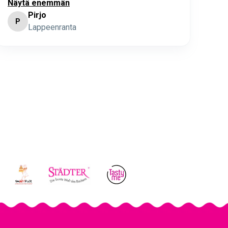
Näytä enemmän
Pirjo
P
K
Lappeenranta