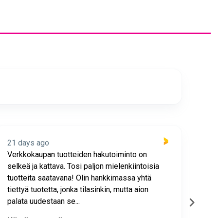
21 days ago
22 
Verkkokaupan tuotteiden hakutoiminto on
Hyv
selkeä ja kattava. Tosi paljon mielenkiintoisia
asia
tuotteita saatavana! Olin hankkimassa yhtä
joho
tiettyä tuotetta, jonka tilasinkin, mutta aion
palata uudestaan se...