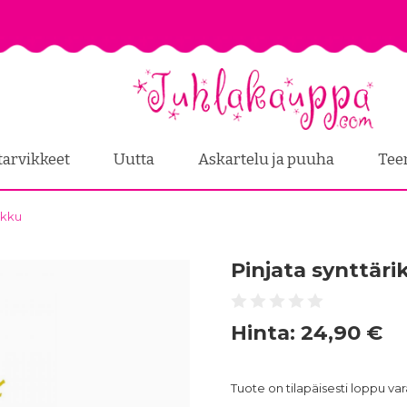
tarvikkeet
Uutta
Askartelu ja puuha
Tee
akku
Pinjata synttär
Hinta:
24,90 €
Tuote on tilapäisesti loppu v