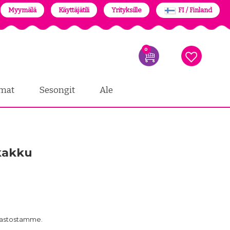
Myymälä
Käyttäjätili
Yrityksille
FI / Finland
0
mat
Sesongit
Ale
ikakku
arastostamme.