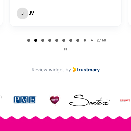
JV
J
2 / 60
Review widget
by
trustmary