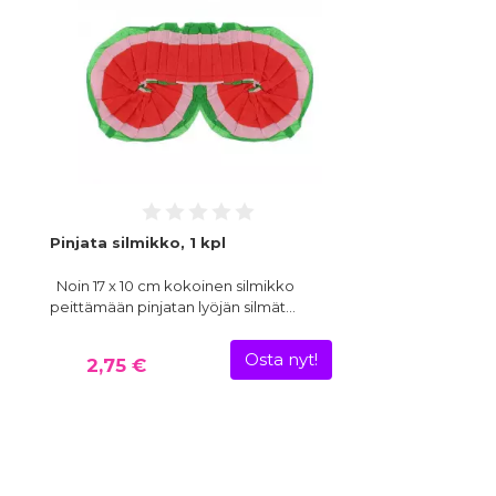
Pinjata silmikko, 1 kpl
Noin 17 x 10 cm kokoinen silmikko
peittämään pinjatan lyöjän silmät…
Osta nyt!
2,75 €