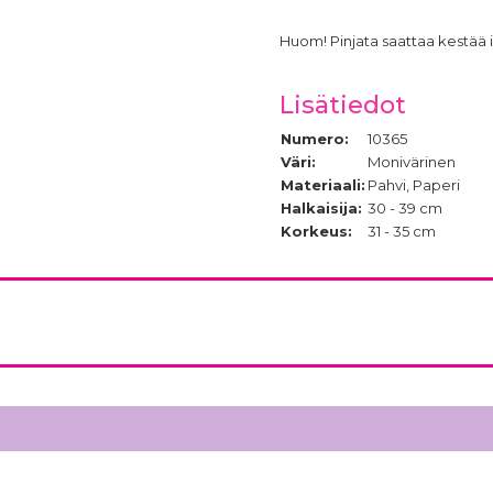
Huom! Pinjata saattaa kestää is
Lisätiedot
Numero:
10365
Väri:
Monivärinen
Materiaali:
Pahvi, Paperi
Halkaisija:
30 - 39 cm
Korkeus:
31 - 35 cm