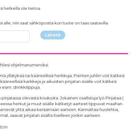
ä hetkellä ole tietoa.
i alle, niin saat sähköpostia kun tuote on taas saatavilla.
Lähetä
juhliesi ohjelmanumeroksi.
niä yllätyksiä tai kääreellisiä herkkuja. Pienten juhliin voit kätkeä
i kääreellisiä karkkeja ja aikuisten pinjatan sisälle voit kätkeä
aa esim. drinkkilippuja.
a pinjatassa olevasta koukusta. Jokainen osallistuja lyö Pinjataa (
aiheessa herkut ja muut sisälle kätketyt aarteet tippuvat maahan.
 menevät yhtä aikaa keräämään aarteen. Kannattaa huolehtia,
ät, saavat pinjatan sisältä itselleen jonkin aarteen.
33cm