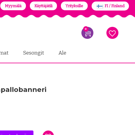
Myymälä
Käyttäjätili
Yrityksille
FI / Finland
0
mat
Sesongit
Ale
mapallobanneri