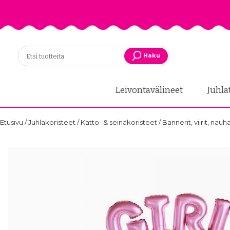
Haku
Leivontavälineet
Juhla
Etusivu
/
Juhlakoristeet
/
Katto- & seinäkoristeet
/
Bannerit, viirit, nauh