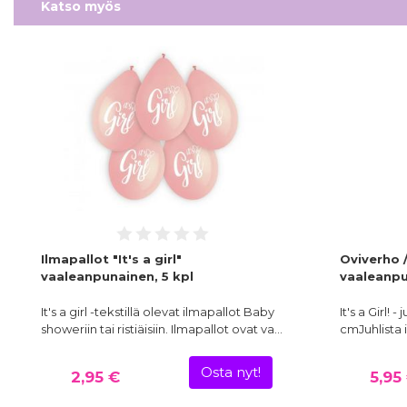
Katso myös
Ilmapallot "It's a girl"
Oviverho /
vaaleanpunainen, 5 kpl
vaaleanpu
It's a girl -tekstillä olevat ilmapallot Baby
It's a Girl!
showeriin tai ristiäisiin. Ilmapallot ovat va…
cmJuhlista i
Osta nyt!
2,95 €
5,95