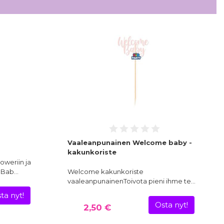
Vaaleanpunainen Welcome baby -
kakunkoriste
howeriin ja
e Bab…
Welcome kakunkoriste
vaaleanpunainenToivota pieni ihme te…
ta nyt!
Osta nyt!
2,50 €