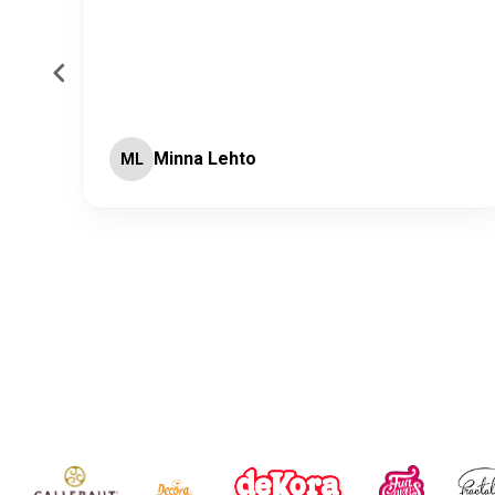
Minna Lehto
ML
Page 2 of 60