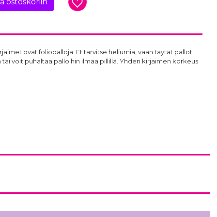
ää ostoskoriin
rjaimet ovat foliopalloja. Et tarvitse heliumia, vaan täytät pallot
tai voit puhaltaa palloihin ilmaa pillillä. Yhden kirjaimen korkeus