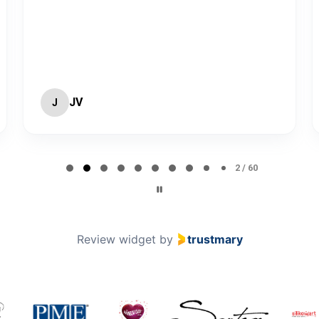
JV
J
2 / 60
Review widget
by
trustmary