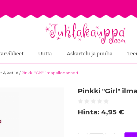
tarvikkeet
Uutta
Askartelu ja puuha
Tee
at & ketjut
/
Pinkki "Girl" ilmapallobanneri
Pinkki "Girl" il
Hinta:
4,95 €