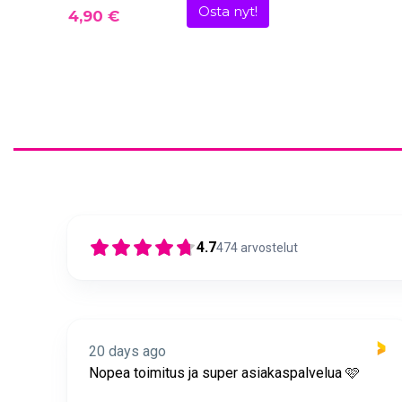
Osta nyt!
4,90 €
4.7
474
arvostelut
20 days ago
itus
Nopea toimitus ja super asiakaspalvelua 🩷