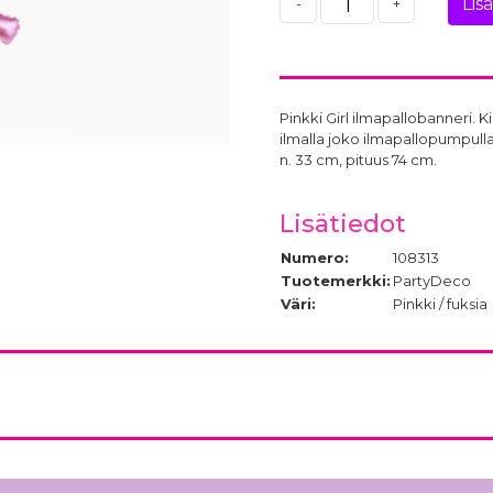
Lis
-
+
Pinkki Girl ilmapallobanneri. Ki
ilmalla joko ilmapallopumpulla 
n. 33 cm, pituus 74 cm.
Lisätiedot
Numero:
108313
Tuotemerkki:
PartyDeco
Väri:
Pinkki / fuksia