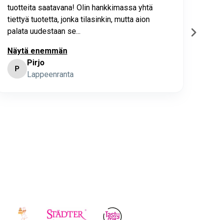
tuotteita saatavana! Olin hankkimassa yhtä
joho
tiettyä tuotetta, jonka tilasinkin, mutta aion
palata uudestaan se...
Näytä enemmän
Pirjo
P
K
Lappeenranta