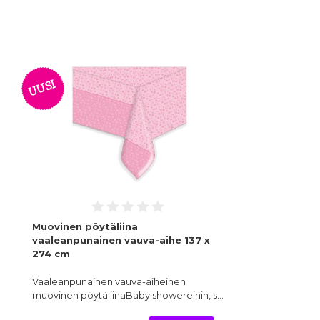
UUSI
Muovinen pöytäliina
vaaleanpunainen vauva-aihe 137 x
274 cm
Vaaleanpunainen vauva-aiheinen
muovinen pöytäliinaBaby showereihin, s…