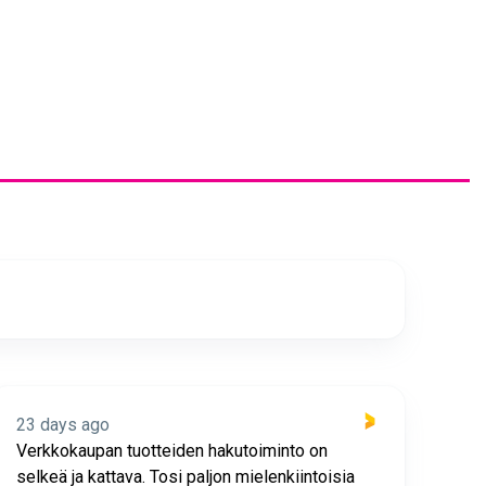
23 days ago
23 
Verkkokaupan tuotteiden hakutoiminto on
Hyv
selkeä ja kattava. Tosi paljon mielenkiintoisia
asia