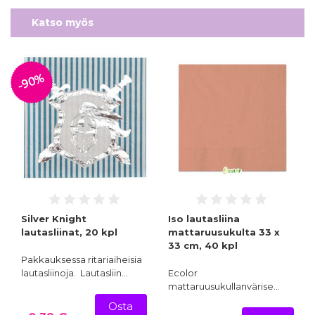
Katso myös
-90%
Silver Knight
Iso lautasliina
lautasliinat, 20 kpl
mattaruusukulta 33 x
33 cm, 40 kpl
Pakkauksessa ritariaiheisia
lautasliinoja. Lautasliin…
Ecolor
mattaruusukullanvärise…
Osta