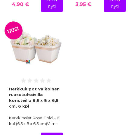
4,90 €
3,95 €
nyt!
nyt!
UUSI
Herkkukipot Valkoinen
ruusukultaisilla
koristeilla 6,5 x 8 x 6,5
cm, 6 kpl
Karkkirasiat Rose Gold – 6
kpl (6,5 x 8 x 6,5 cm)Viim…