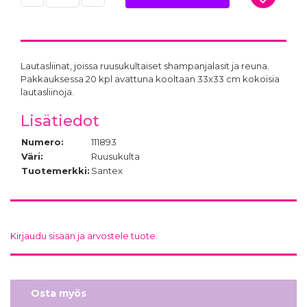
Lautasliinat, joissa ruusukultaiset shampanjalasit ja reuna.
Pakkauksessa 20 kpl avattuna kooltaan 33x33 cm kokoisia
lautasliinoja.
Lisätiedot
Numero:
111893
Väri:
Ruusukulta
Tuotemerkki:
Santex
Kirjaudu sisään ja arvostele tuote.
Osta myös