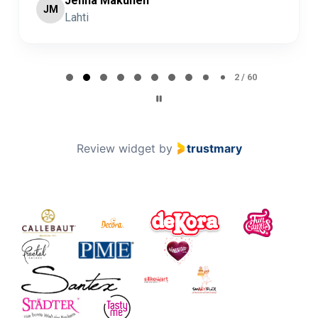
Jenna Makunen
JM
Lahti
Page 2 of 60
2 / 60
Review widget
by
trustmary