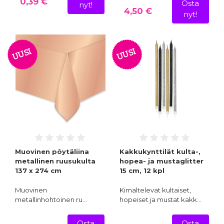
0,39 €
Osta
nyt!
4,50 €
nyt!
UUSI
UUSI
Muovinen pöytäliina
Kakkukynttilät kulta-,
metallinen ruusukulta
hopea- ja mustaglitter
137 x 274 cm
15 cm, 12 kpl
Muovinen
Kimaltelevat kultaiset,
metallinhohtoinen ru…
hopeiset ja mustat kakk…
Osta
Osta