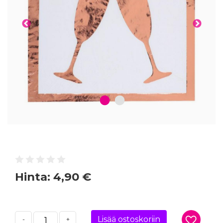
1
2
Hinta:
4,90 €
Lisää ostoskoriin
-
+