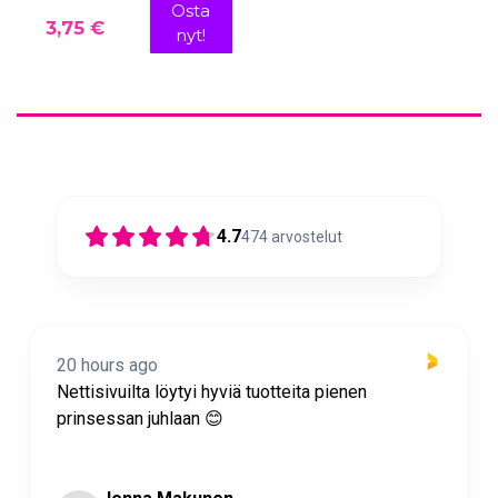
Osta
3,75 €
nyt!
4.7
474
arvostelut
20 hours ago
Nettisivuilta löytyi hyviä tuotteita pienen
prinsessan juhlaan 😊