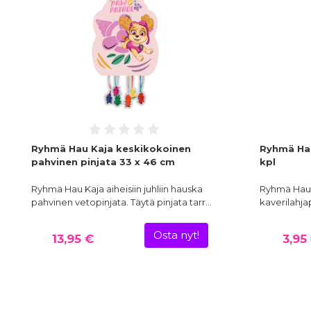
Ryhmä Hau Kaja keskikokoinen
Ryhmä Hau
pahvinen pinjata 33 x 46 cm
kpl
Ryhmä Hau Kaja aiheisiin juhliin hauska
Ryhmä Hau Ka
pahvinen vetopinjata. Täytä pinjata tarr…
kaverilahja
Osta nyt!
13,95 €
3,95