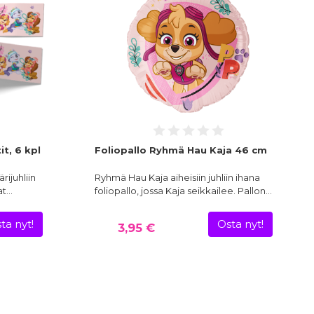
t, 6 kpl
Foliopallo Ryhmä Hau Kaja 46 cm
rijuhliin
Ryhmä Hau Kaja aiheisiin juhliin ihana
at…
foliopallo, jossa Kaja seikkailee. Pallon…
ta nyt!
Osta nyt!
3,95 €