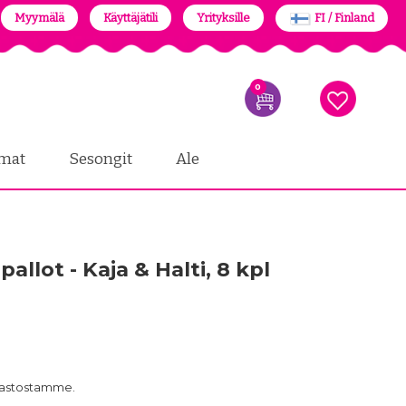
Myymälä
Käyttäjätili
Yrityksille
FI / Finland
0
mat
Sesongit
Ale
llot - Kaja & Halti, 8 kpl
arastostamme.