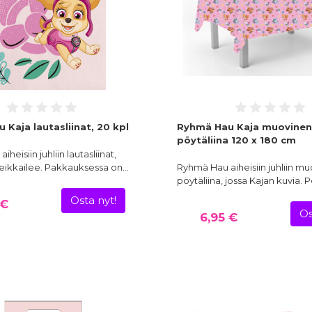
Kaja lautasliinat, 20 kpl
Ryhmä Hau Kaja muovinen
pöytäliina 120 x 180 cm
heisiin juhliin lautasliinat,
seikkailee. Pakkauksessa on…
Ryhmä Hau aiheisiin juhliin m
pöytäliina, jossa Kajan kuvia. P
Osta nyt!
 €
Os
6,95 €