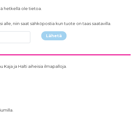
ä hetkellä ole tietoa.
i alle, niin saat sähköpostia kun tuote on taas saatavilla.
Lähetä
aja ja Halti aiheisia ilmapalloja.
iumilla.