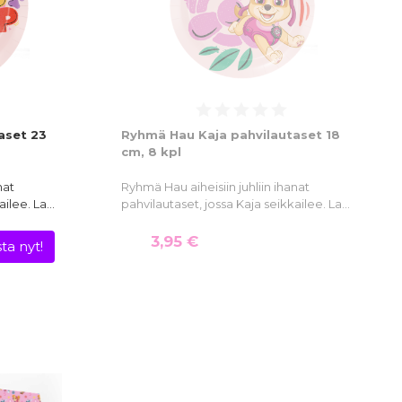
aset 23
Ryhmä Hau Kaja pahvilautaset 18
cm, 8 kpl
nat
Ryhmä Hau aiheisiin juhliin ihanat
ailee. La…
pahvilautaset, jossa Kaja seikkailee. La…
3,95 €
ta nyt!