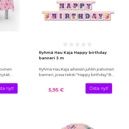
Ryhmä Hau Kaja Happy birthday
banneri 3 m
uovinen
Ryhmä Hau Kaja aiheisiin juhliin pahvinen
öytäli…
banneri, jossa teksti "Happy birthday".B…
ta nyt!
Osta nyt!
5,95 €