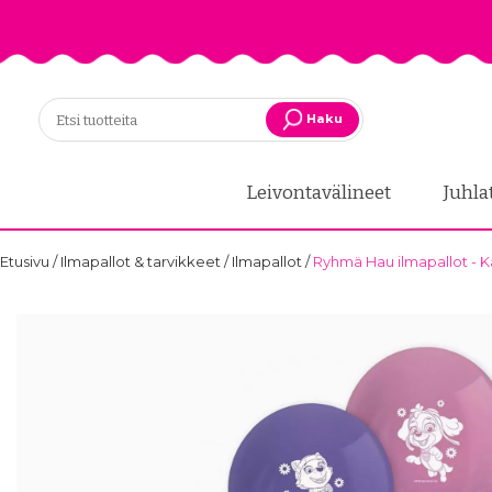
Haku
Leivontavälineet
Juhla
Etusivu
/
Ilmapallot & tarvikkeet
/
Ilmapallot
/
Ryhmä Hau ilmapallot - Kaj