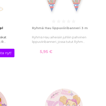
pl
Ryhmä Hau lippuviiribanneri 3 m
uskat
Ryhmä Hau aiheisiin juhliin pahvinen
t R…
lippuviiribanneri, jossa tutut Ryhm…
5,95 €
ta nyt!