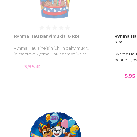
Ryhmä Hau pahvimukit, 8 kpl
Ryhmä Hau
3 m
Ryhmä Hau aiheisiin juhliin pahvimukit,
joissa tutut Ryhmä Hau hahmot juhliv…
Ryhmä Hau a
banneri, jo
3,95 €
5,95