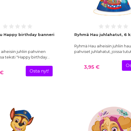
 Happy birthday banneri
Ryhmä Hau juhlahatut, 6 k
Ryhmä Hau aiheisiin juhliin ha
iheisiin juhliin pahvinen
pahviset juhlahatut, joissa tutu
ssa teksti "Happy birthday…
Os
3,95 €
Osta nyt!
 €