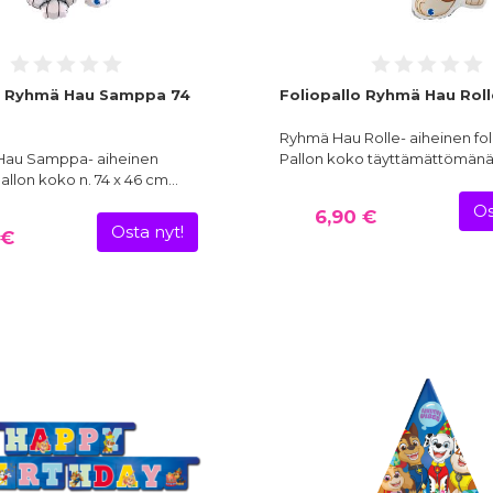
o Ryhmä Hau Samppa 74
Foliopallo Ryhmä Hau Rol
Ryhmä Hau Rolle- aiheinen fol
Hau Samppa- aiheinen
Pallon koko täyttämättömän
 Pallon koko n. 74 x 46 cm…
Os
6,90 €
Osta nyt!
 €