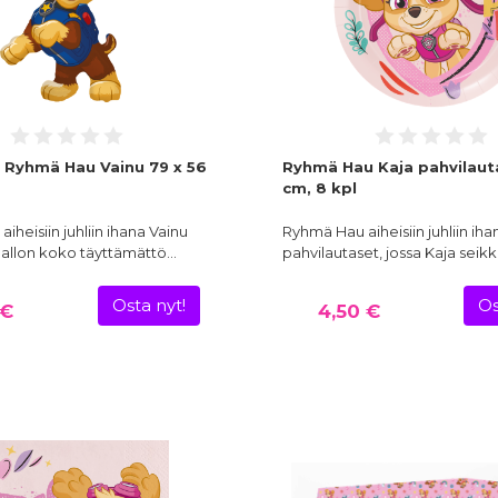
o Ryhmä Hau Vainu 79 x 56
Ryhmä Hau Kaja pahvilaut
cm, 8 kpl
iheisiin juhliin ihana Vainu
Ryhmä Hau aiheisiin juhliin iha
 Pallon koko täyttämättö…
pahvilautaset, jossa Kaja seikk
Osta nyt!
Os
 €
4,50 €