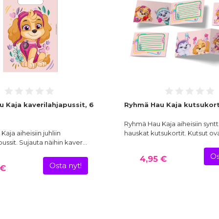
 Kaja kaverilahjapussit, 6
Ryhmä Hau Kaja kutsukorti
Ryhmä Hau Kaja aiheisiin synttä
ja aiheisiin juhliin
hauskat kutsukortit. Kutsut ov
pussit. Sujauta näihin kaver…
Os
4,95 €
Osta nyt!
 €