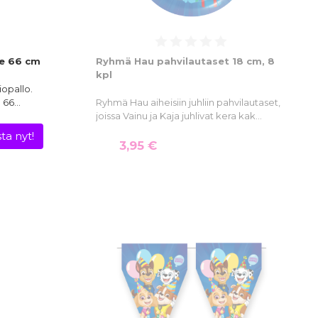
le 66 cm
Ryhmä Hau pahvilautaset 18 cm, 8
kpl
iopallo.
ä 66…
Ryhmä Hau aiheisiin juhliin pahvilautaset,
joissa Vainu ja Kaja juhlivat kera kak…
ta nyt!
3,95 €