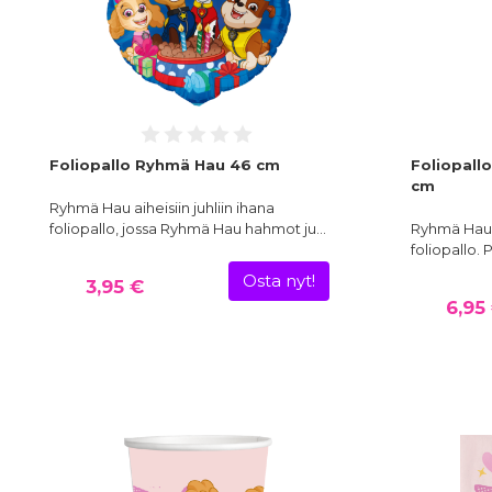
Foliopallo Ryhmä Hau 46 cm
Foliopall
cm
Ryhmä Hau aiheisiin juhliin ihana
foliopallo, jossa Ryhmä Hau hahmot ju…
Ryhmä Hau a
foliopallo.
Osta nyt!
3,95 €
6,95