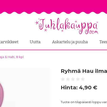
tarvikkeet
Uutta
Askartelu ja puuha
Tee
a & Halti, 8 kpl
Ryhmä Hau ilmapa
Hinta:
4,90 €
Tuote on tilapäisesti loppu v