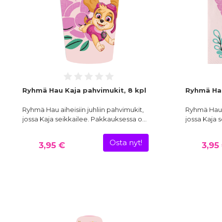
Ryhmä Hau Kaja pahvimukit, 8 kpl
Ryhmä Hau 
Ryhmä Hau aiheisiin juhliin pahvimukit,
Ryhmä Hau ai
jossa Kaja seikkailee. Pakkauksessa o…
jossa Kaja 
Osta nyt!
3,95 €
3,95