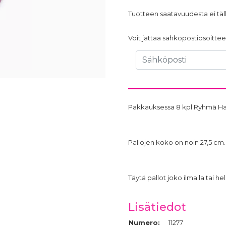
Tuotteen saatavuudesta ei täll
Voit jättää sähköpostiosoittees
Pakkauksessa 8 kpl Ryhmä Hau K
Pallojen koko on noin 27,5 cm.
Täytä pallot joko ilmalla tai hel
Lisätiedot
Numero:
11277