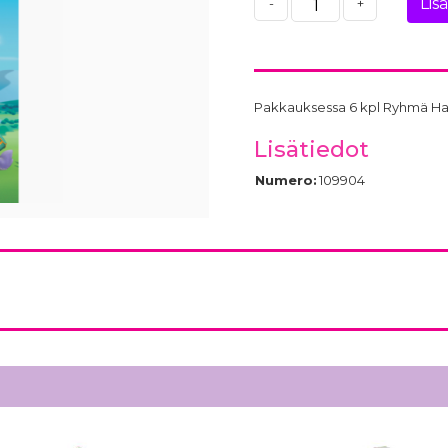
Lis
-
+
Pakkauksessa 6 kpl Ryhmä Hau-
Lisätiedot
Numero:
109904