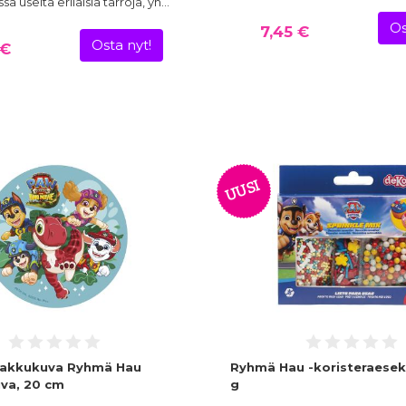
a useita erilaisia tarroja, yh…
Os
7,45 €
Osta nyt!
 €
UUSI
kakkukuva Ryhmä Hau
Ryhmä Hau -koristeraesek
va, 20 cm
g