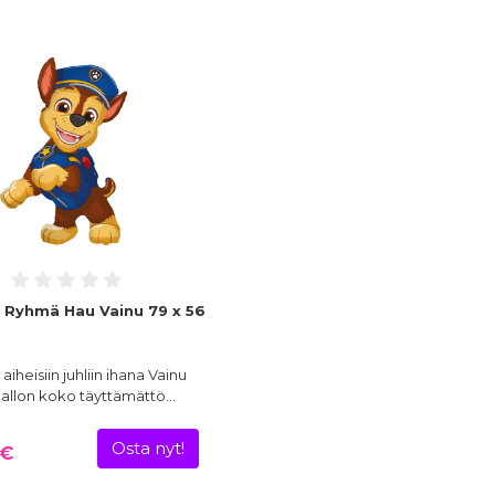
o Ryhmä Hau Vainu 79 x 56
iheisiin juhliin ihana Vainu
 Pallon koko täyttämättö…
Osta nyt!
 €