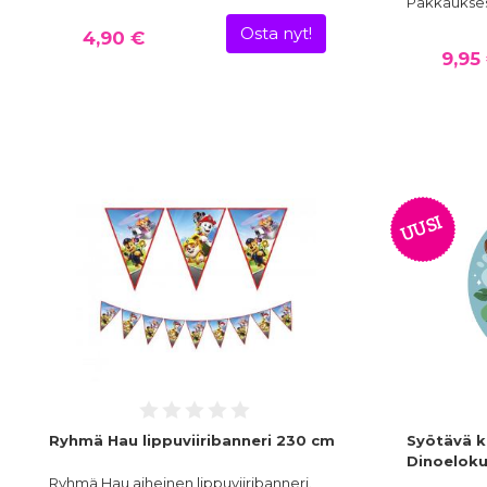
Pakkauksess
Osta nyt!
4,90 €
9,95
UUSI
Ryhmä Hau lippuviiribanneri 230 cm
Syötävä 
Dinoeloku
Ryhmä Hau aiheinen lippuviiribanneri.