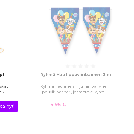
pl
Ryhmä Hau lippuviiribanneri 3 m
uskat
Ryhmä Hau aiheisiin juhliin pahvinen
t R…
lippuviiribanneri, jossa tutut Ryhm…
5,95 €
ta nyt!