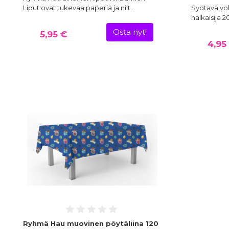
Liput ovat tukevaa paperia ja niit…
Syötävä vo
halkaisija 2
Osta nyt!
5,95 €
4,95
Ryhmä Hau muovinen pöytäliina 120