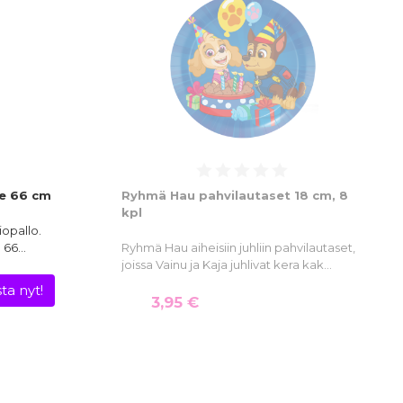
le 66 cm
Ryhmä Hau pahvilautaset 18 cm, 8
kpl
iopallo.
ä 66…
Ryhmä Hau aiheisiin juhliin pahvilautaset,
joissa Vainu ja Kaja juhlivat kera kak…
ta nyt!
3,95 €