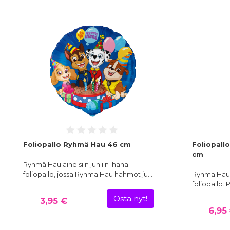
Foliopallo Ryhmä Hau 46 cm
Foliopall
cm
Ryhmä Hau aiheisiin juhliin ihana
foliopallo, jossa Ryhmä Hau hahmot ju…
Ryhmä Hau a
foliopallo.
Osta nyt!
3,95 €
6,95