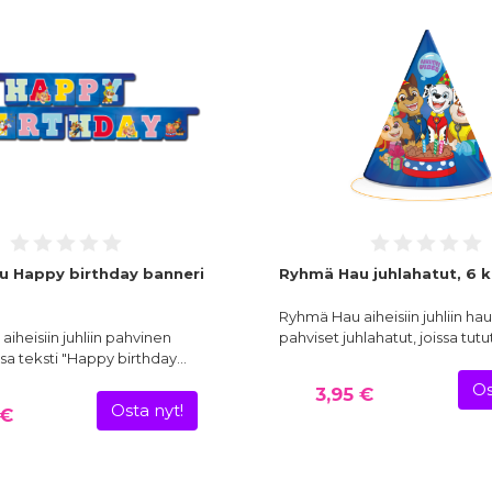
 Happy birthday banneri
Ryhmä Hau juhlahatut, 6 k
Ryhmä Hau aiheisiin juhliin ha
iheisiin juhliin pahvinen
pahviset juhlahatut, joissa tutu
ssa teksti "Happy birthday…
Os
3,95 €
Osta nyt!
 €