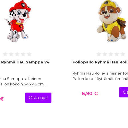
o Ryhmä Hau Samppa 74
Foliopallo Ryhmä Hau Rol
Ryhmä Hau Rolle- aiheinen fol
Hau Samppa- aiheinen
Pallon koko täyttämättömän
 Pallon koko n. 74 x 46 cm…
Os
6,90 €
Osta nyt!
 €