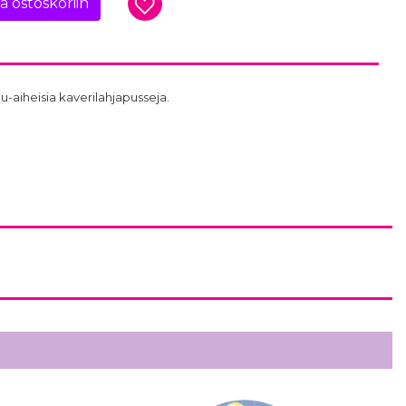
ää ostoskoriin
aiheisia kaverilahjapusseja.