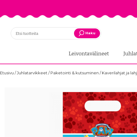
Haku
Leivontavälineet
Juhla
Etusivu
/
Juhlatarvikkeet
/
Paketointi & kutsuminen
/
Kaverilahjat ja lah