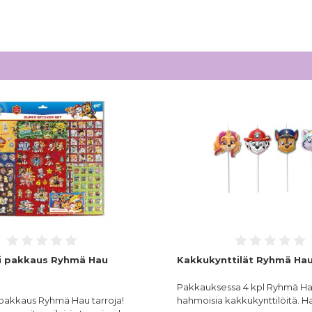
i pakkaus Ryhmä Hau
Kakkukynttilät Ryhmä Hau
Pakkauksessa 4 kpl Ryhmä H
pakkaus Ryhmä Hau tarroja!
hahmoisia kakkukynttilöitä. 