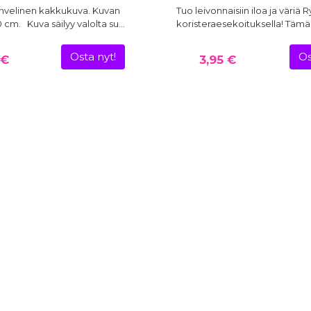
hvelinen kakkukuva. Kuvan
Tuo leivonnaisiin iloa ja väriä
0 cm. Kuva säilyy valolta su…
koristeraesekoituksella! Täm
Osta nyt!
Os
 €
3,95 €