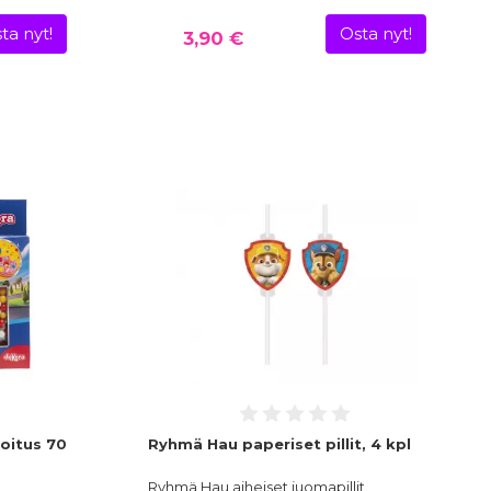
ta nyt!
Osta nyt!
3,90 €
oitus 70
Ryhmä Hau paperiset pillit, 4 kpl
Ryhmä Hau aiheiset juomapillit.