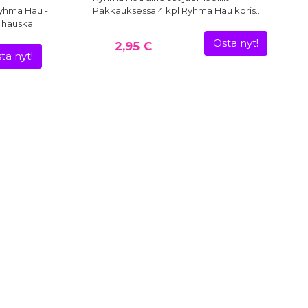
 Ryhmä Hau -
Pakkauksessa 4 kpl Ryhmä Hau koris…
ä hauska…
Osta nyt!
2,95 €
ta nyt!