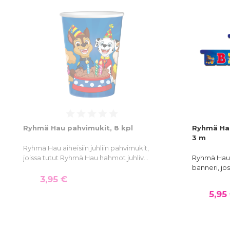
Ryhmä Hau pahvimukit, 8 kpl
Ryhmä Hau
3 m
Ryhmä Hau aiheisiin juhliin pahvimukit,
joissa tutut Ryhmä Hau hahmot juhliv…
Ryhmä Hau a
banneri, jo
3,95 €
5,95