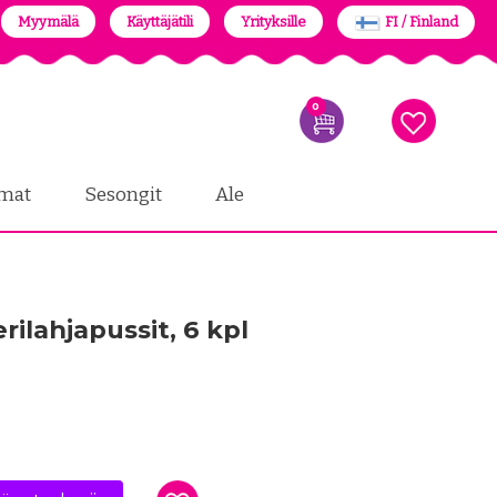
Myymälä
Käyttäjätili
Yrityksille
FI / Finland
0
mat
Sesongit
Ale
ilahjapussit, 6 kpl