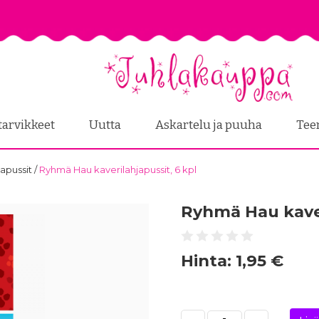
tarvikkeet
Uutta
Askartelu ja puuha
Tee
japussit
/
Ryhmä Hau kaverilahjapussit, 6 kpl
Ryhmä Hau kaver
Hinta:
1,95 €