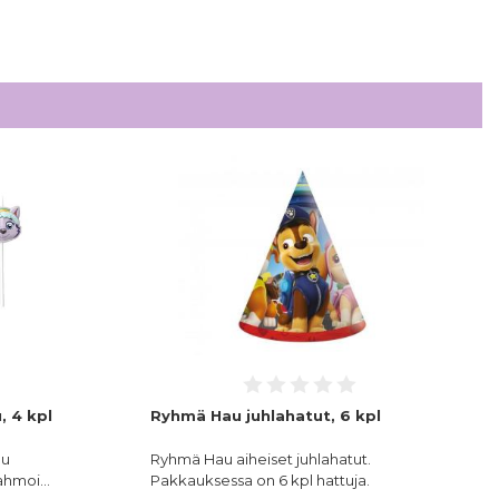
, 4 kpl
Ryhmä Hau juhlahatut, 6 kpl
au
Ryhmä Hau aiheiset juhlahatut.
Hahmoi…
Pakkauksessa on 6 kpl hattuja.