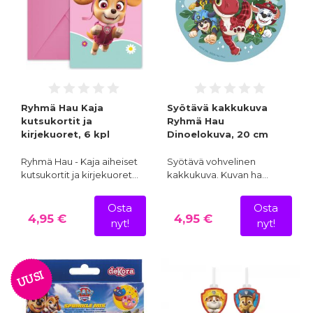
Ryhmä Hau Kaja
Syötävä kakkukuva
kutsukortit ja
Ryhmä Hau
kirjekuoret, 6 kpl
Dinoelokuva, 20 cm
Ryhmä Hau - Kaja aiheiset
Syötävä vohvelinen
kutsukortit ja kirjekuoret…
kakkukuva. Kuvan ha…
Osta
Osta
4,95 €
4,95 €
nyt!
nyt!
UUSI