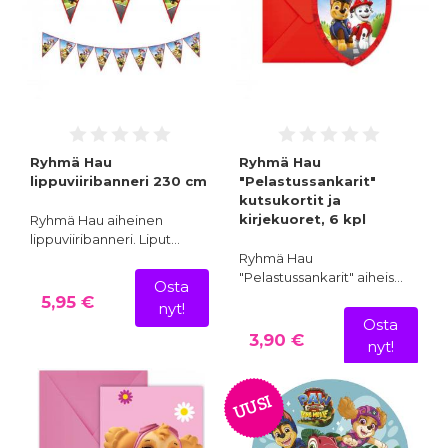
Ryhmä Hau
Ryhmä Hau
lippuviiribanneri 230 cm
"Pelastussankarit"
kutsukortit ja
kirjekuoret, 6 kpl
Ryhmä Hau aiheinen
lippuviiribanneri. Liput…
Ryhmä Hau
"Pelastussankarit" aiheis…
Osta
5,95 €
nyt!
Osta
3,90 €
nyt!
UUSI