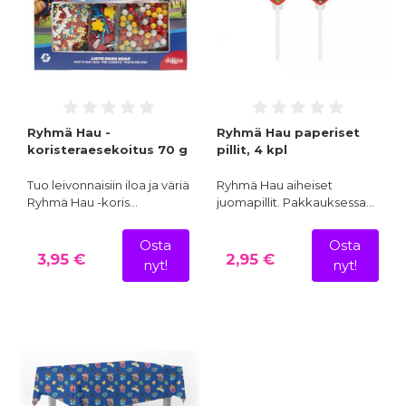
Ryhmä Hau -
Ryhmä Hau paperiset
koristeraesekoitus 70 g
pillit, 4 kpl
Tuo leivonnaisiin iloa ja väriä
Ryhmä Hau aiheiset
Ryhmä Hau -koris…
juomapillit. Pakkauksessa…
Osta
Osta
3,95 €
2,95 €
nyt!
nyt!