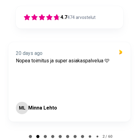
4.7
474
arvostelut
20 days ago
Nopea toimitus ja super asiakaspalvelua 🩷
Minna Lehto
ML
Page 2 of 60
2 / 60