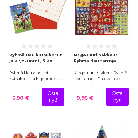
Ryhmä Hau kutsukortit
Megasuuri pakkaus
ja kirjekuoret, 6 kpl
Ryhmä Hau tarroja
Ryhmä Hau aiheiset
Megasuuri pakkaus Ryhmä
kutsukortit ja kirjekuoret…
Hau tarroja! Pakkaukse…
Osta
Osta
3,90 €
9,95 €
nyt!
nyt!