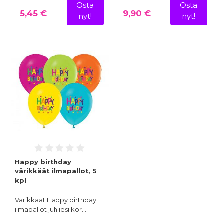
Osta
Osta
5,45 €
9,90 €
nyt!
nyt!
Happy birthday
värikkäät ilmapallot, 5
kpl
Värikkäät Happy birthday
ilmapallot juhliesi kor…