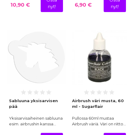
Osta
Osta
10,90 €
6,90 €
nyt!
nyt!
Sabluuna yksisarvisen
Airbrush väri musta, 60
pää
ml - Sugarflair
Yksisarvisaiheinen sabluuna
Pullossa 60ml mustaa
esim. airbrushin kanssa…
Airbrush väriä. Väri on riitto…