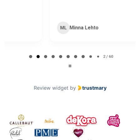
Minna Lehto
ML
Page 2 of 60
2 / 60
Review widget
by
trustmary