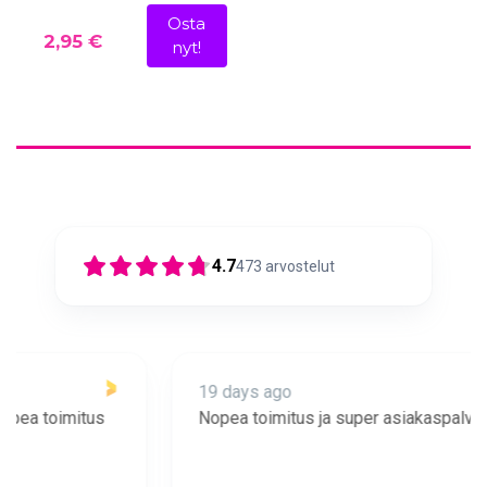
Osta
2,95 €
nyt!
4.7
473
arvostelut
19 days ago
Nopea toimitus ja super asiakaspalvelua 🩷