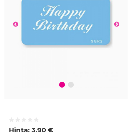
1
2
Hinta:
3,90 €