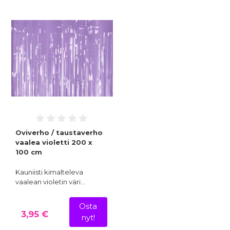
Oviverho / taustaverho
vaalea violetti 200 x
100 cm
Kauniisti kimalteleva
vaalean violetin väri…
Osta
3,95 €
nyt!