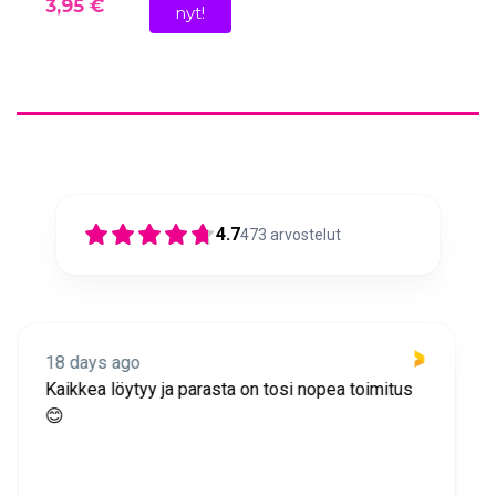
3,95 €
nyt!
4.7
473
arvostelut
19 days ago
Nopea toimitus ja super asiakaspalvelua 🩷