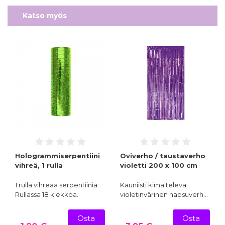
Katso myös
Hologrammiserpentiini
Oviverho / taustaverho
vihreä, 1 rulla
violetti 200 x 100 cm
1 rulla vihreää serpentiiniä.
Kauniisti kimalteleva
Rullassa 18 kiekkoa.
violetinvärinen hapsuverh…
Osta
Osta