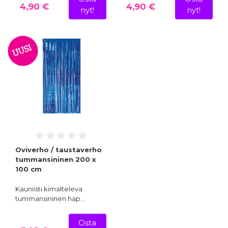
4,90 €
4,90 €
nyt!
nyt!
UUSI
Oviverho / taustaverho
tummansininen 200 x
100 cm
Kauniisti kimalteleva
tummansininen hap…
Osta