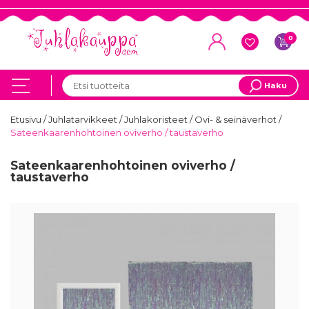
0
Haku
Etusivu
/
Juhlatarvikkeet
/
Juhlakoristeet
/
Ovi- & seinäverhot
/
Sateenkaarenhohtoinen oviverho / taustaverho
Sateenkaarenhohtoinen oviverho /
taustaverho