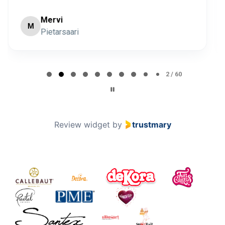
Minna Lehto
ML
Page 2 of 60
2 / 60
Review widget
by
trustmary