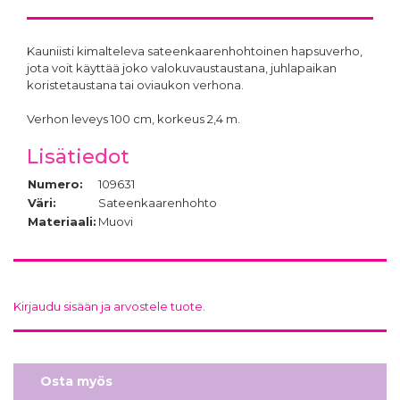
Kauniisti kimalteleva sateenkaarenhohtoinen hapsuverho,
jota voit käyttää joko valokuvaustaustana, juhlapaikan
koristetaustana tai oviaukon verhona.
Verhon leveys 100 cm, korkeus 2,4 m.
Lisätiedot
Numero:
109631
Väri:
Sateenkaarenhohto
Materiaali:
Muovi
Kirjaudu sisään ja arvostele tuote.
Osta myös