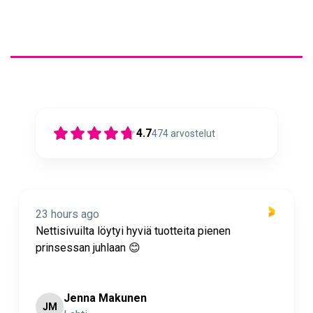
4.7
474
arvostelut
23 hours ago
Nettisivuilta löytyi hyviä tuotteita pienen
prinsessan juhlaan 😊
Jenna Makunen
JM