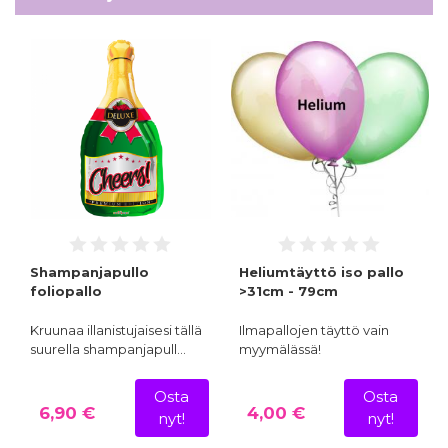
Shampanjapullo
Heliumtäyttö iso pallo
foliopallo
>31cm - 79cm
Kruunaa illanistujaisesi tällä
Ilmapallojen täyttö vain
suurella shampanjapull…
myymälässä!
Osta
Osta
6,90 €
4,00 €
nyt!
nyt!