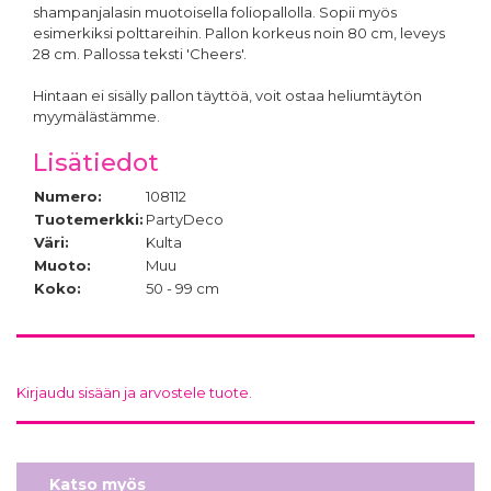
shampanjalasin muotoisella foliopallolla. Sopii myös
esimerkiksi polttareihin. Pallon korkeus noin 80 cm, leveys
28 cm. Pallossa teksti 'Cheers'.
Hintaan ei sisälly pallon täyttöä, voit ostaa heliumtäytön
myymälästämme.
Lisätiedot
Numero:
108112
Tuotemerkki:
PartyDeco
Väri:
Kulta
Muoto:
Muu
Koko:
50 - 99 cm
Kirjaudu sisään ja arvostele tuote.
Katso myös