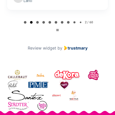
Lahti
Page 2 of 60
2 / 60
Review widget
by
trustmary