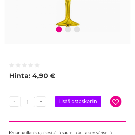
1
2
3
Hinta:
4,90 €
Lisää ostoskoriin
-
+
Kruunaa illanistujaisesi tällä suurella kultaisen värisellä