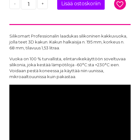
Lisää ostoskoriin
-
+
Silikomart Professionalin laadukas silikoninen kakkuvuoka,
jolla teet 3D kakun. Kakun halkaisija n. 195 mm, korkeus n.
68 mm, tilavuus 1,53 litraa.
Vuoka on 100 % turvallista, elintarvikekäyttöön soveltuvaa
silikonia, joka kestää lämpötiloja -60°C:sta +230°C:een.
Voidaan pestä koneessa ja käyttää niin uunissa,
mikroaaltouunissa kuin pakastaa.