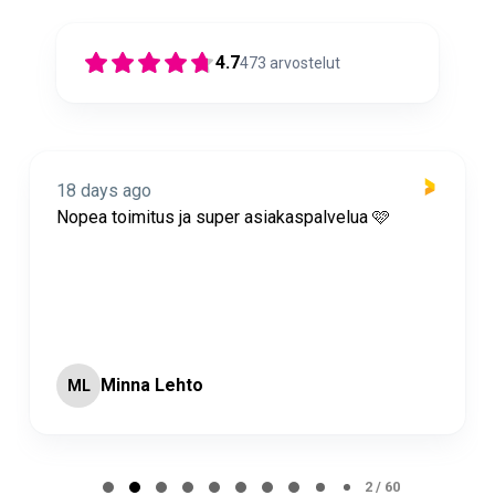
4.7
473
arvostelut
18 days ago
Nopea toimitus ja super asiakaspalvelua 🩷
Minna Lehto
ML
Page 2 of 60
2 / 60