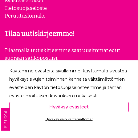
Evästeasetukset
Tietosuojaseloste
Peruutuslomake
Tilaa uutiskirjeemme!
Tilaamalla uutiskirjeemme saat uusimmat edut
suoraan sähköpostiisi.
Käytämme evästeitä sivullamme. Käyttämällä sivustoa
Tilaa
hyväksyt sivujen toiminnan kannalta välttämättömien
evästeiden käytön tietosuojaselosteemme ja tämän
Seuraa meitä
evästeilmoituksen kuvauksen mukaisesti.
Hyväksyessäsi analytiikka- ja markkinointievästeet
Hyväksy evästeet
autat meitä mittaamaan ja analysoimaan
Evästeet
Hyväksy vain välttämättömät
verkkosivumme toimintaa ja käyttöä (Analytiikka ja
Ota yhteyttä
tilastot) sekä tarjoamaan sinulle sinua itseäsi
kiinnostavaa mainontaa (Markkinointi ja uudelleen