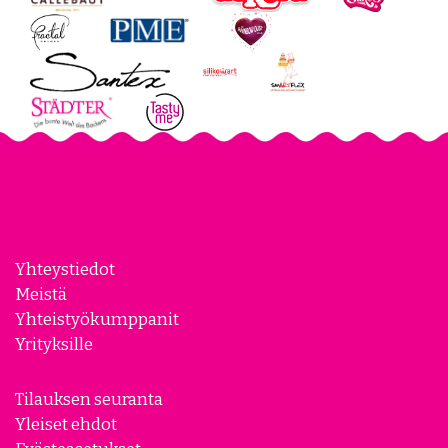
Yhteystiedot
Meistä
Yhteistyökumppanit
Yrityksille
Tilauksen seuranta
Yleiset ehdot