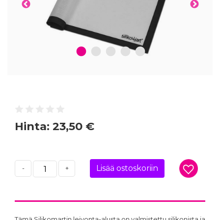
1
2
3
4
5
Hinta:
23,50 €
Lisää ostoskoriin
-
+
Tämä Silikomartin leivonta-alusta on valmistettu silikonista ja