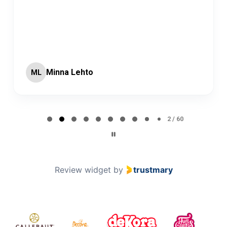
Minna Lehto
ML
Page 2 of 60
2 / 60
Review widget
by
trustmary