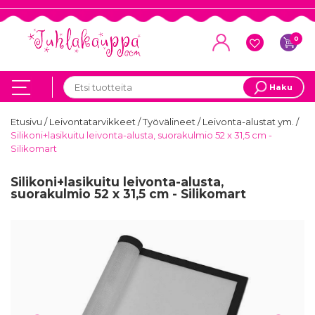
0
Haku
Etusivu
/
Leivontatarvikkeet
/
Työvälineet
/
Leivonta-alustat ym.
/
Silikoni+lasikuitu leivonta-alusta, suorakulmio 52 x 31,5 cm -
Silikomart
Silikoni+lasikuitu leivonta-alusta,
suorakulmio 52 x 31,5 cm - Silikomart