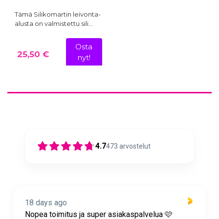
Tämä Silikomartin leivonta-
alusta on valmistettu sili…
Osta
25,50 €
nyt!
4.7
473
arvostelut
18 days ago
Nopea toimitus ja super asiakaspalvelua 🩷