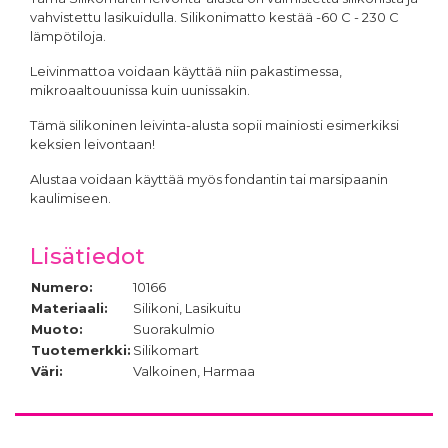
vahvistettu lasikuidulla. Silikonimatto kestää -60 C - 230 C
lämpötiloja.
Leivinmattoa voidaan käyttää niin pakastimessa,
mikroaaltouunissa kuin uunissakin.
Tämä silikoninen leivinta-alusta sopii mainiosti esimerkiksi
keksien leivontaan!
Alustaa voidaan käyttää myös fondantin tai marsipaanin
kaulimiseen.
Lisätiedot
Numero:
10166
Materiaali:
Silikoni, Lasikuitu
Muoto:
Suorakulmio
Tuotemerkki:
Silikomart
Väri:
Valkoinen, Harmaa