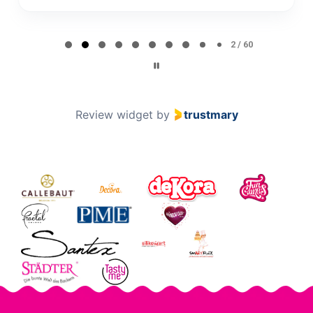
Page 2 of 60
2 / 60
Review widget
by
trustmary