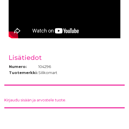
Lisätiedot
Numero:
104296
Tuotemerkki:
Silikomart
Kirjaudu sisään ja arvostele tuote.