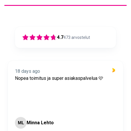
4.7
473
arvostelut
18 days ago
Nopea toimitus ja super asiakaspalvelua 🩷
Minna Lehto
ML