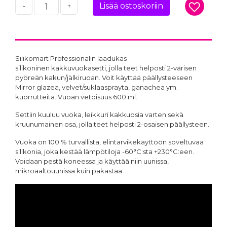
Lisää ostoskoriin
-
+
Silikomart Professionalin laadukas
silikoninen kakkuvuokasetti, jolla teet helposti 2-värisen
pyöreän kakun/jälkiruoan. Voit käyttää päällysteeseen
Mirror glazea, velvet/suklaasprayta, ganachea ym.
kuorrutteita. Vuoan vetoisuus 600 ml.
Settiin kuuluu vuoka, leikkuri kakkuosia varten sekä
kruunumainen osa, jolla teet helposti 2-osaisen päällysteen.
Vuoka on 100 % turvallista, elintarvikekäyttöön soveltuvaa
silikonia, joka kestää lämpötiloja -60°C:sta +230°C:een.
Voidaan pestä koneessa ja käyttää niin uunissa,
mikroaaltouunissa kuin pakastaa.