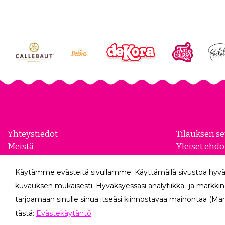
Yhteystiedot
Tilauksen s
Meistä
Yleiset ehdo
Yhteistyökumppanit
Evästeasetu
Yrityksille
Tietosuojase
Käytämme evästeitä sivullamme. Käyttämällä sivustoa hyvä
Peruutuslo
kuvauksen mukaisesti. Hyväksyessäsi analytiikka- ja markkin
tarjoamaan sinulle sinua itseäsi kiinnostavaa mainontaa (Mar
tästä:
Evästekäytäntö