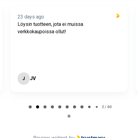
23 days ago
Löysin tuotteen, jota ei muissa
verkkokaupoissa ollut!
JV
J
2 / 60
Review widget
by
trustmary