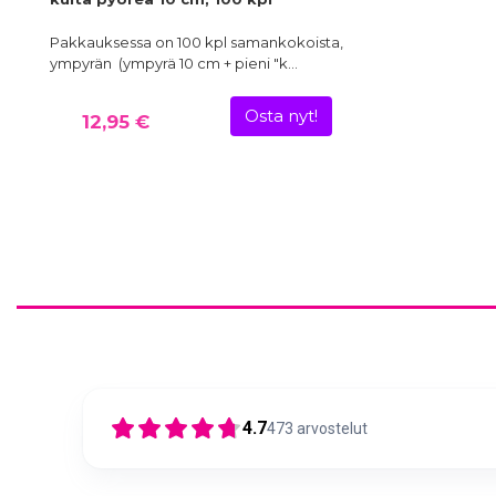
Pakkauksessa on 100 kpl samankokoista,
ympyrän (ympyrä 10 cm + pieni "k…
Osta nyt!
12,95 €
4.7
473
arvostelut