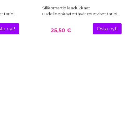
Silikomartin laadukkaat
t tarjoi…
uudelleenkäytettävät muoviset tarjoi…
ta nyt!
Osta nyt!
25,50 €