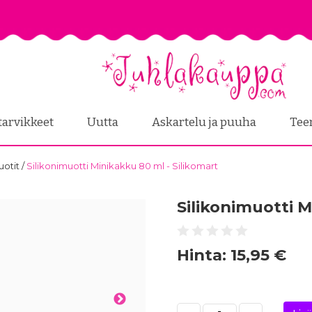
tarvikkeet
Uutta
Askartelu ja puuha
Tee
uotit
/
Silikonimuotti Minikakku 80 ml - Silikomart
Silikonimuotti M
Hinta:
15,95 €