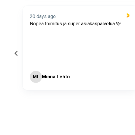
20 days ago
itus
Nopea toimitus ja super asiakaspalvelua 🩷
Minna Lehto
ML
Page 2 of 60