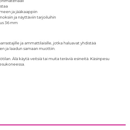
konimateriaali
istaa
imeen ja jääkaappiin
oksiin ja näyttäviin tarjoiluihin
eus 36 mm
rrastajille ja ammattilaisille, jotka haluavat yhdistää
en ja laadun samaan muottiin.
ilan. Älä käytä veitsiä tai muita teräviä esineitä. Käsinpesu
npesukoneessa.