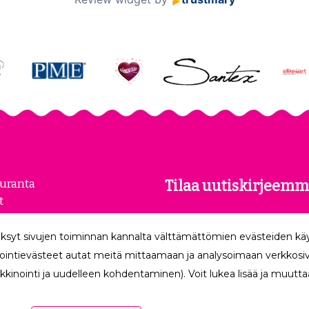
euranta
Tilaa uutiskirjeemm
t
kset
Tilaamalla uutiskirjeemme
loste
ksyt sivujen toiminnan kannalta välttämättömien evästeiden k
uusimmat edut suoraan säh
make
ointievästeet autat meitä mittaamaan ja analysoimaan verkkosivu
kkinointi ja uudelleen kohdentaminen). Voit lukea lisää ja muuttaa