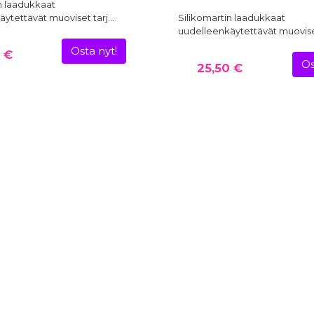
n laadukkaat
ytettävät muoviset tarj…
Silikomartin laadukkaat
uudelleenkäytettävät muovise
Osta nyt!
 €
Os
25,50 €