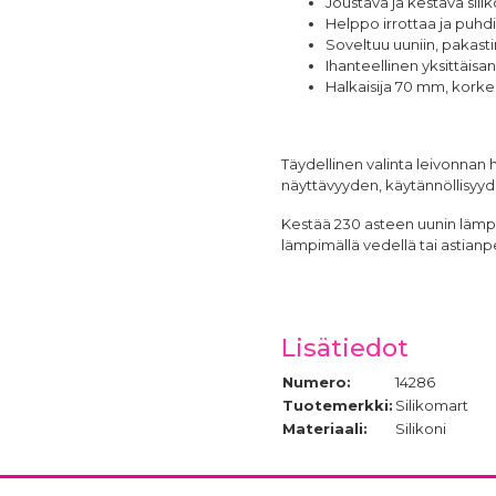
Joustava ja kestävä sili
Helppo irrottaa ja puhd
Soveltuu uuniin, pakast
Ihanteellinen yksittäisann
Halkaisija 70 mm, kork
Täydellinen valinta leivonnan ha
näyttävyyden, käytännöllisyyd
Kestää 230 asteen uunin lämpöt
lämpimällä vedellä tai astia
Lisätiedot
Numero:
14286
Tuotemerkki:
Silikomart
Materiaali:
Silikoni