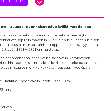
ää ostoskoriin
uotti kruunaa leivonnaiset näyttävällä muodollaan
f-minikakkuja helposti ja ammattimaisella viimeistelyllä.
onimuotti sopii niin makeisiin kuin suolaisiin leivonnaisiin ja sen
ttaa irrotusta ilman tarttumista. Lopputuloksena syntyy kauniita,
 näyttävät yhtä hyvältä kuin maistuvat.
tä erinomaisen valinnan yksittäisannoksiin, kahvipöydän
keittiöihin. Laadukas elintarvikesilikoni kestää sekä pakastuksen
it valmistaa esimerkiksi kakkuja, mousseja, hyytelöitä ja
.
aan 6 kakkua. Yhden kakun vetoisuus on 80 ml.
175 mm.
 -muotoilu