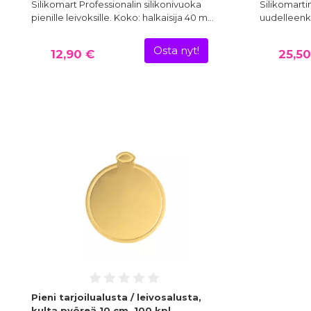
Silikomart Professionalin silikonivuoka
Silikomarti
pienille leivoksille. Koko: halkaisija 40 m…
uudelleenkä
Osta nyt!
12,90 €
25,50
Pieni tarjoilualusta / leivosalusta,
kulta pyöreä 10 cm, 100 kpl