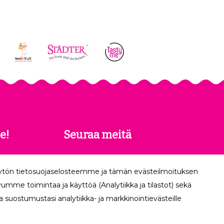
e!
Seuraa meitä
 saat
äytön tietosuojaselosteemme ja tämän evästeilmoituksen
köpostiisi.
mme toimintaa ja käyttöä (Analytiikka ja tilastot) sekä
 suostumustasi analytiikka- ja markkinointievästeille
Tilaa