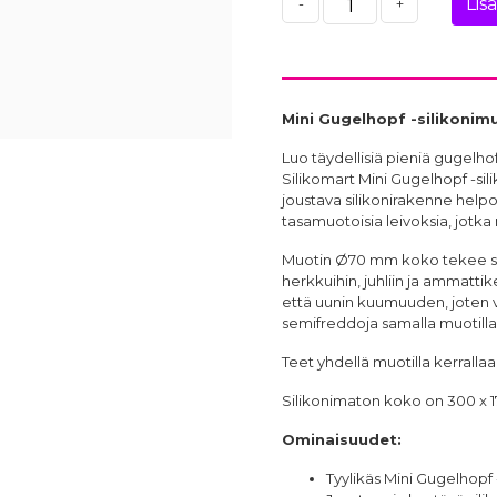
Lis
-
+
Mini Gugelhopf -silikonim
Luo täydellisiä pieniä gugelho
Silikomart
Mini Gugelhopf -silik
joustava silikonirakenne helpo
tasamuotoisia leivoksia, jotka
Muotin Ø70 mm koko tekee sii
herkkuihin, juhliin ja ammatti
että uunin kuumuuden, joten vo
semifreddoja samalla muotilla
Teet yhdellä muotilla kerrall
Silikonimaton koko on 300 x 
Ominaisuudet:
Tyylikäs Mini Gugelhopf