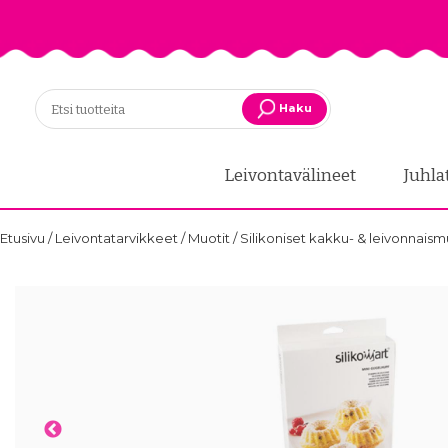
Haku
Leivontavälineet
Juhla
Etusivu
/
Leivontatarvikkeet
/
Muotit
/
Silikoniset kakku- & leivonnaism