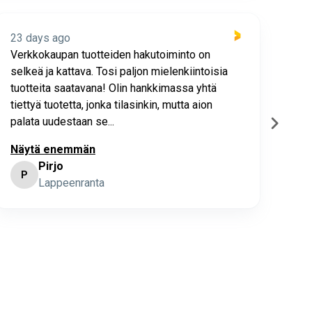
23 days ago
23 
Verkkokaupan tuotteiden hakutoiminto on
Hyv
selkeä ja kattava. Tosi paljon mielenkiintoisia
asia
tuotteita saatavana! Olin hankkimassa yhtä
joho
tiettyä tuotetta, jonka tilasinkin, mutta aion
palata uudestaan se...
Näytä enemmän
Pirjo
P
K
Lappeenranta