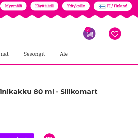
Myymälä
Käyttäjätili
Yrityksille
FI / Finland
0
mat
Sesongit
Ale
inikakku 80 ml - Silikomart