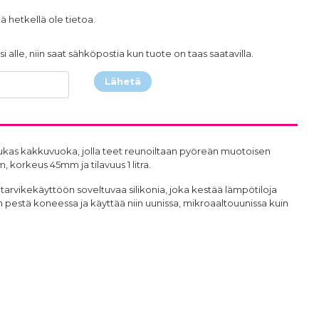
ä hetkellä ole tietoa.
i alle, niin saat sähköpostia kun tuote on taas saatavilla.
Lähetä
dukas kakkuvuoka, jolla teet reunoiltaan pyöreän muotoisen
 korkeus 45mm ja tilavuus 1 litra.
intarvikekäyttöön soveltuvaa silikonia, joka kestää lämpötiloja
 pestä koneessa ja käyttää niin uunissa, mikroaaltouunissa kuin