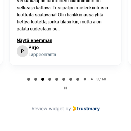
Verkkokaupan tuotteiden hakutoiminto on
selkeä ja kattava. Tosi paljon mielenkiintoisia
tuotteita saatavana! Olin hankkimassa yhtä
tiettyä tuotetta, jonka tilasinkin, mutta aion
palata uudestaan se...
Näytä enemmän
Pirjo
P
Lappeenranta
3 / 60
Review widget
by
trustmary