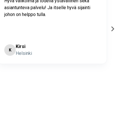
Hyvä valikoima ja todella ystävällinen sekä
Olen
asiantunteva palvelu! Ja itselle hyvä sijainti
kak
johon on helppo tulla.
oli 
sop
käyt
Nä
Kirsi
K
S
Helsinki