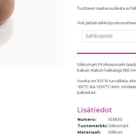
Tuotteen saatavuudesta ei täll
Voit jättää sähköpostiosoittees
Silikomart Professionalin laa
kakun. Kakun halkaisija 180 mm,
Vuoka on 100 % turvallista, el
-60°C:sta +230°C:een. Voidaan
pakastaa.
Lisätiedot
Numero:
103630
Tuotemerkki:
Silikomart
Materiaali:
Silikoni