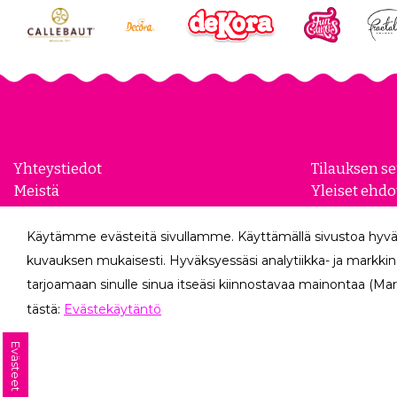
Yhteystiedot
Tilauksen s
Meistä
Yleiset ehdo
Yhteistyökumppanit
Evästeasetu
Yrityksille
Tietosuojase
Käytämme evästeitä sivullamme. Käyttämällä sivustoa hyvä
Peruutuslo
kuvauksen mukaisesti. Hyväksyessäsi analytiikka- ja markkin
tarjoamaan sinulle sinua itseäsi kiinnostavaa mainontaa (Mar
tästä:
Evästekäytäntö
Evästeet