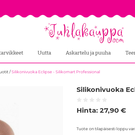
tarvikkeet
Uutta
Askartelu ja puuha
Tee
uotit
/
Silikonivuoka Eclipse - Silikomart Professional
Silikonivuoka Ec
Hinta:
27,90 €
Tuote on tilapäisesti loppu v