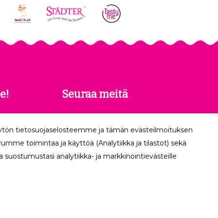
e!
Seuraa meitä
 saat
äytön tietosuojaselosteemme ja tämän evästeilmoituksen
köpostiisi.
mme toimintaa ja käyttöä (Analytiikka ja tilastot) sekä
 suostumustasi analytiikka- ja markkinointievästeille
Tilaa