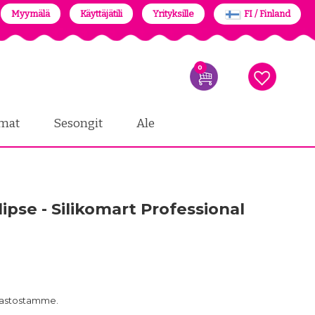
Myymälä
Käyttäjätili
Yrityksille
FI / Finland
0
mat
Sesongit
Ale
lipse - Silikomart Professional
arastostamme.