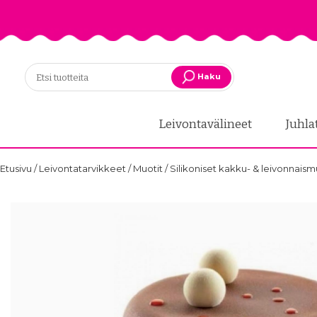
Haku
Leivontavälineet
Juhla
Etusivu
/
Leivontatarvikkeet
/
Muotit
/
Silikoniset kakku- & leivonnaism