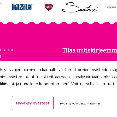
euranta
Tilaa uutiskirjeemm
t
kset
Tilaamalla uutiskirjeemme
loste
ksyt sivujen toiminnan kannalta välttämättömien evästeiden k
uusimmat edut suoraan säh
make
ointievästeet autat meitä mittaamaan ja analysoimaan verkkosivu
kkinointi ja uudelleen kohdentaminen). Voit lukea lisää ja muuttaa
Hyväksy evästeet
Hyväksy vain välttämättömät
Ota yhteyttä