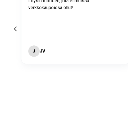
Löysin tuotteen, jota ei muissa
verkkokaupoissa ollut!
JV
J
Page 3 of 60