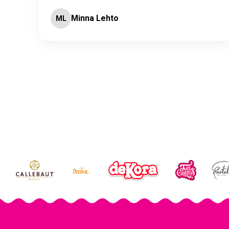
Minna Lehto
ML
Page 2 of 60