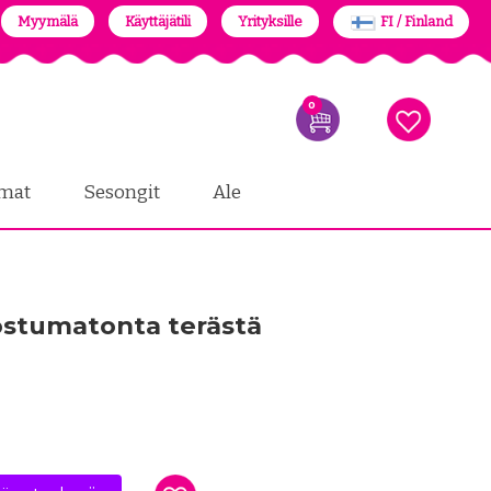
Myymälä
Käyttäjätili
Yrityksille
FI / Finland
0
mat
Sesongit
Ale
ruostumatonta terästä