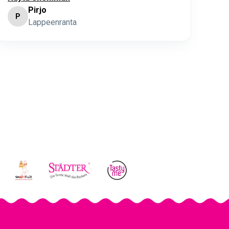
Pirjo
P
K
Lappeenranta