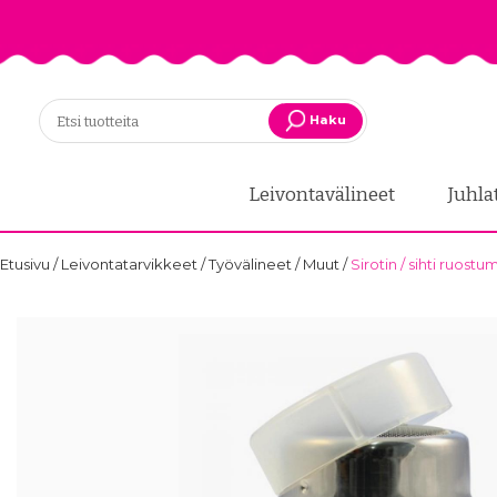
Haku
Leivontavälineet
Juhla
Etusivu
/
Leivontatarvikkeet
/
Työvälineet
/
Muut
/
Sirotin / sihti ruost