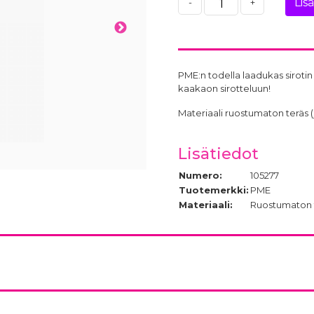
Lis
-
+
PME:n todella laadukas sirotin 
kaakaon sirotteluun!
Materiaali ruostumaton teräs (j
Lisätiedot
Numero:
105277
Tuotemerkki:
PME
Materiaali:
Ruostumaton 