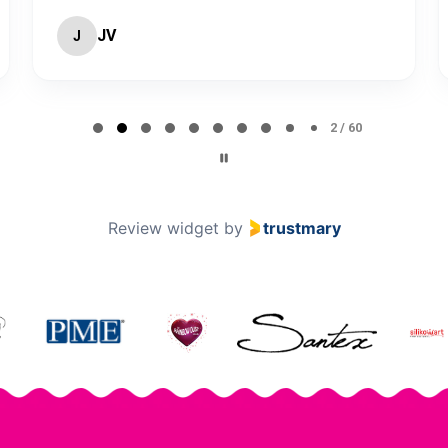
JV
J
2 / 60
Review widget
by
trustmary