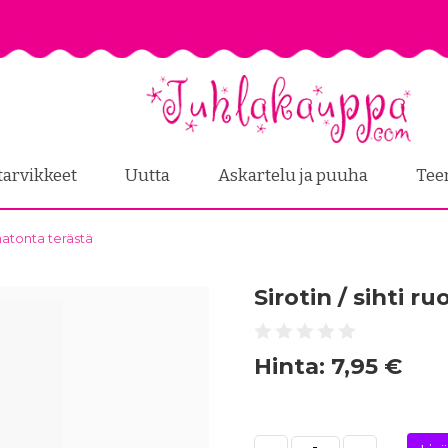
tarvikkeet
Uutta
Askartelu ja puuha
Tee
umatonta terästä
Sirotin / sihti 
Hinta:
7,95 €