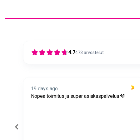
4.7
473
arvostelut
19 days ago
itus
Nopea toimitus ja super asiakaspalvelua 🩷