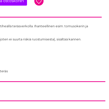
ää ostoskoriin
tiheällä teräsverkolla. Ihanteellinen esim. tomusokerin ja
oten ei suurta riskiä ruostumisesta), sisältää kannen.
teräs