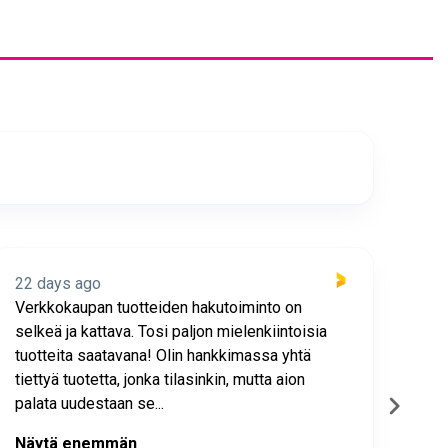
22 days ago
22 
Verkkokaupan tuotteiden hakutoiminto on
Hyv
selkeä ja kattava. Tosi paljon mielenkiintoisia
asia
tuotteita saatavana! Olin hankkimassa yhtä
joho
tiettyä tuotetta, jonka tilasinkin, mutta aion
palata uudestaan se...
Näytä enemmän