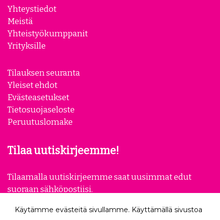
Yhteystiedot
Meistä
Yhteistyökumppanit
Yrityksille
Tilauksen seuranta
Yleiset ehdot
Evästeasetukset
Tietosuojaseloste
Peruutuslomake
Tilaa uutiskirjeemme!
Tilaamalla uutiskirjeemme saat uusimmat edut
suoraan sähköpostiisi.
Käytämme evästeitä sivullamme. Käyttämällä sivustoa
Tilaa