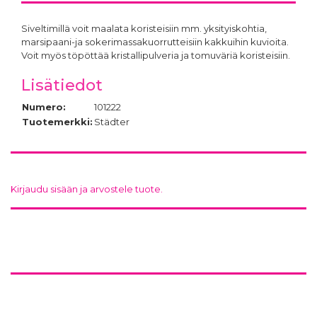
Siveltimillä voit maalata koristeisiin mm. yksityiskohtia,
marsipaani-ja sokerimassakuorrutteisiin kakkuihin kuvioita.
Voit myös töpöttää kristallipulveria ja tomuväriä koristeisiin.
Lisätiedot
Numero:
101222
Tuotemerkki:
Städter
Kirjaudu sisään ja arvostele tuote.