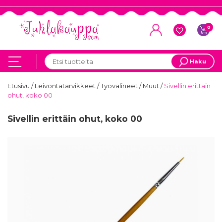
0
Haku
Etusivu
/
Leivontatarvikkeet
/
Työvälineet
/
Muut
/
Sivellin erittäin
ohut, koko 00
Sivellin erittäin ohut, koko 00