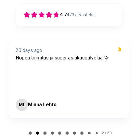
4.7
473
arvostelut
20 days ago
Nopea toimitus ja super asiakaspalvelua 🩷
Minna Lehto
ML
Page 2 of 60
2 / 60