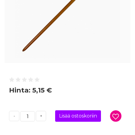
Hinta:
5,15 €
Lisää ostoskoriin
-
+