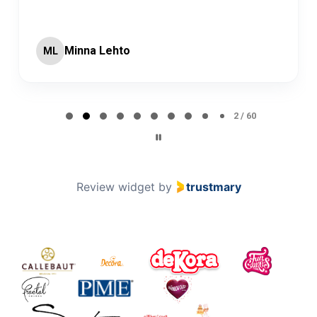
Minna Lehto
ML
Page 2 of 60
2 / 60
Review widget
by
trustmary