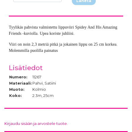
Lähetä
Tyylikäs pahvista valmistettu lippuviiri Spidey And His Amazing
Friends -kuviolla. Upea koriste juhliisi.
Viiri on noin 2,3 metriä pitkä ja jokainen lippu on 25 cm korkea.
Molemmilla puolilla painatus
Lisätiedot
Numero:
11267
Materiaali:
Pahvi, Satiini
Muoto:
Kolmio
Koko:
2.3m, 25cm
Kirjaudu sisään ja arvostele tuote.