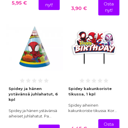
5,95 €
Osta
nyt!
3,90 €
nyt!
Spidey ja hänen
Spidey kakunkoriste
ystävänsä juhlahatut, 6
tikussa, 1 kpl
kpl
Spidey aiheinen
Spidey ja hänen ystävänsä
kakunkoriste tikussa. Kor…
aiheiset juhlahatut. Pa…
Osta