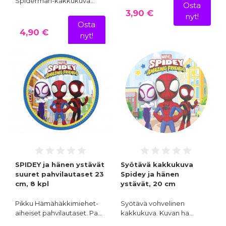
Spiderman-kakkukuva…
Osta
3,90 €
nyt!
Osta
4,90 €
nyt!
SPIDEY ja hänen ystävät
Syötävä kakkukuva
suuret pahvilautaset 23
Spidey ja hänen
cm, 8 kpl
ystävät, 20 cm
Pikku Hämähäkkimiehet-
Syötävä vohvelinen
aiheiset pahvilautaset. Pa…
kakkukuva. Kuvan ha…