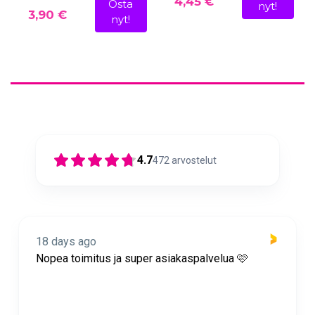
4,45 €
Osta
nyt!
3,90 €
nyt!
4.7
472
arvostelut
18 days ago
Nopea toimitus ja super asiakaspalvelua 🩷