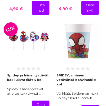
Osta
Osta
4,90 €
4,90 €
nyt!
nyt!
UUSI
Spidey ja hänen ystävät
SPIDEY ja hänen
kakkukynttilät 4 kpl
ystävänsä pahvimuki 8
kpl
Spidey ja hänen ystävät
aiheiset kakkukynttil…
Värikkäät Spiderman mukit
Spideyn kuvilla, jotka ih…
Osta