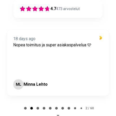
4.7
473
arvostelut
18 days ago
Nopea toimitus ja super asiakaspalvelua 🩷
Minna Lehto
ML
Page 2 of 60
2 / 60