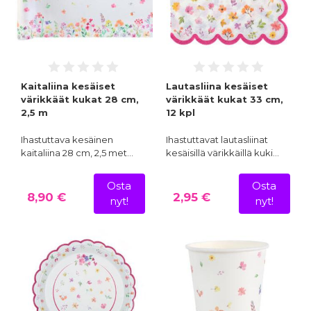
Kaitaliina kesäiset
Lautasliina kesäiset
värikkäät kukat 28 cm,
värikkäät kukat 33 cm,
2,5 m
12 kpl
Ihastuttava kesäinen
Ihastuttavat lautasliinat
kaitaliina 28 cm, 2,5 met…
kesäisillä värikkäillä kuki…
Osta
Osta
8,90 €
2,95 €
nyt!
nyt!