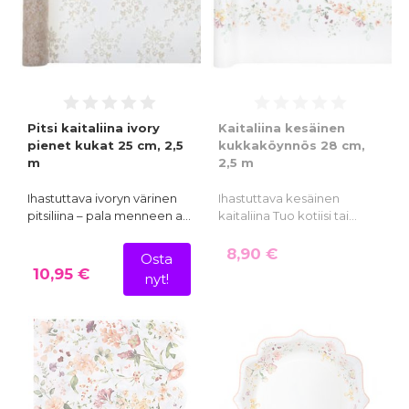
Pitsi kaitaliina ivory
Kaitaliina kesäinen
pienet kukat 25 cm, 2,5
kukkaköynnös 28 cm,
m
2,5 m
Ihastuttava ivoryn värinen
Ihastuttava kesäinen
pitsiliina – pala menneen a…
kaitaliina Tuo kotiisi tai…
8,90 €
Osta
10,95 €
nyt!