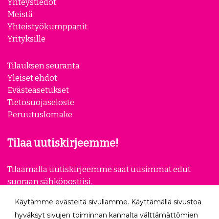
Yhteystiedot
Meistä
Yhteistyökumppanit
Yrityksille
Tilauksen seuranta
Yleiset ehdot
Evästeasetukset
Tietosuojaseloste
Peruutuslomake
Tilaa uutiskirjeemme!
Tilaamalla uutiskirjeemme saat uusimmat edut
suoraan sähköpostiisi.
Käytämme evästeitä sivullamme. Käyttämällä sivustoa
Tilaa
hyväksyt sivujen toiminnan kannalta välttämättömien