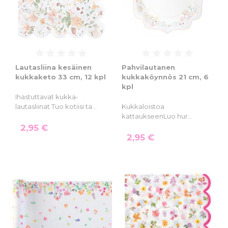
Lautasliina kesäinen
Pahvilautanen
kukkaketo 33 cm, 12 kpl
kukkaköynnös 21 cm, 6
kpl
Ihastuttavat kukka-
lautasliinat Tuo kotiisi ta…
Kukkaloistoa
kattaukseenLuo hur…
2,95 €
2,95 €