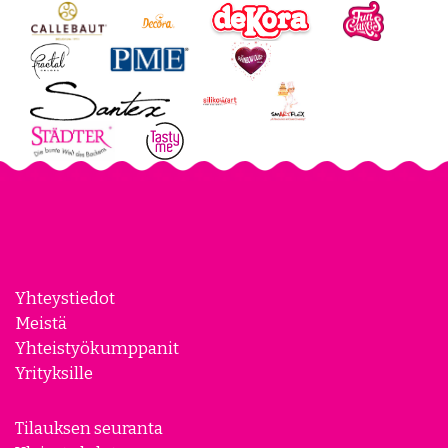
Yhteystiedot
Meistä
Yhteistyökumppanit
Yrityksille
Tilauksen seuranta