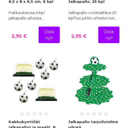
6,5 x 8 x 6,5 cm, 6 kpl
Jalkapallo, 25 kpl
Pakkauksessa 6 kpl
Jalkapallo-cocktailtikut 25
jalkapallo-aiheisia…
kplTuo juhliin urheilun tun…
Osta
Osta
2,95 €
2,95 €
nyt!
nyt!
Kakkukynttilät
Jalkapallo tarjoiluteline
jalkapallot ja maalit, 8
vihreä