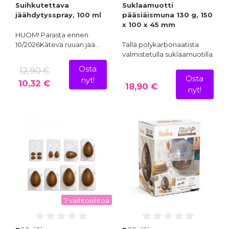
Suihkutettava
Suklaamuotti
jäähdytysspray, 100 ml
pääsiäismuna 130 g, 150
x 100 x 45 mm
HUOM! Parasta ennen
10/2026Kätevä ruuan jää…
Tällä polykarbonaatista
valmistetulla suklaamuotilla…
Osta
12,90 €
Osta
nyt!
10,32 €
18,90 €
nyt!
7 vaihtoehtoa