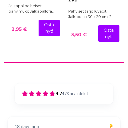
Jalkapalloaiheiset
pahvimukit Jalkapallofa…
Pahviset tarjoiluvadit
Jalkapallo 30 x 20 cm, 2…
Osta
2,95 €
Osta
nyt!
3,50 €
nyt!
4.7
473
arvostelut
18 days ago