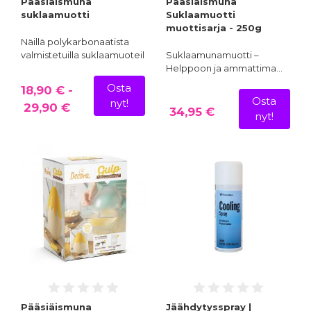
Pääsiäismuna
Pääsiäismuna
suklaamuotti
Suklaamuotti
muottisarja - 250g
Näillä polykarbonaatista
valmistetuilla suklaamuoteil…
Suklaamunamuotti –
Helppoon ja ammattima…
Osta
18,90 € -
Osta
nyt!
29,90 €
34,95 €
nyt!
Pääsiäismuna
Jäähdytysspray |