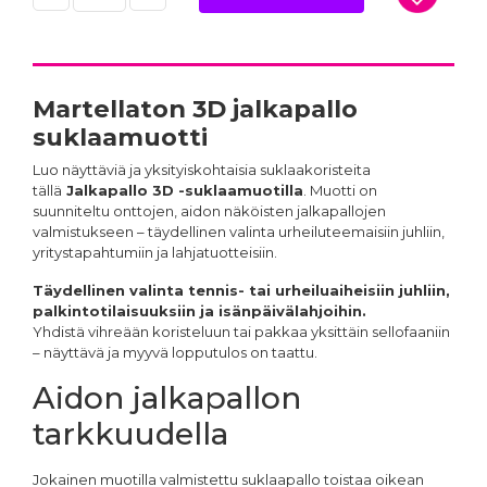
Martellaton
3D jalkapallo
suklaamuotti
Luo näyttäviä ja yksityiskohtaisia suklaakoristeita
tällä
Jalkapallo 3D -suklaamuotilla
. Muotti on
suunniteltu onttojen, aidon näköisten jalkapallojen
valmistukseen – täydellinen valinta urheiluteemaisiin juhliin,
yritystapahtumiin ja lahjatuotteisiin.
Täydellinen valinta tennis- tai urheiluaiheisiin juhliin,
palkintotilaisuuksiin ja isänpäivälahjoihin.
Yhdistä vihreään koristeluun tai pakkaa yksittäin sellofaaniin
– näyttävä ja myyvä lopputulos on taattu.
Aidon jalkapallon
tarkkuudella
Jokainen muotilla valmistettu suklaapallo toistaa oikean