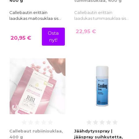
400 g
tummasuklaa, 400 g
Callebautin erittäin
Callebautin erittäin
laadukas maitosuklaa sis…
laadukas tummasuklaa sis…
22,95 €
Osta
20,95 €
nyt!
Callebaut rubiinisuklaa,
Jäähdytysspray |
400 g
jääspray suihkutetta,