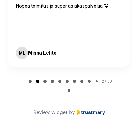
Nopea toimitus ja super asiakaspalvelua 🩷
Minna Lehto
ML
Page 2 of 60
2 / 60
Review widget
by
trustmary