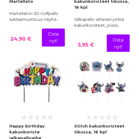
Martellato
kakunkoristeet tikussa,
16 kpl
Martellaton 3D Golfpallo
suklaamuottiLuo näyttä…
Jalkapallo-aiheisiin juhliisi
kakunkoristeet, joissa…
Osta
24,90 €
Osta
nyt!
3,95 €
nyt!
Happy birthday
Stitch kakunkoristeet
kakunkoriste
tikussa, 16 kpl
jalkapalloaihe