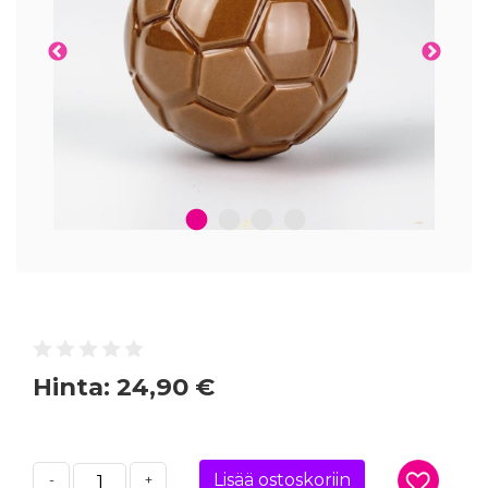
1
2
3
4
Hinta:
24,90 €
Lisää ostoskoriin
-
+