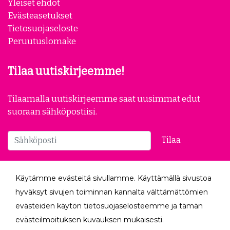
Yleiset ehdot
Evästeasetukset
Tietosuojaseloste
Peruutuslomake
Tilaa uutiskirjeemme!
Tilaamalla uutiskirjeemme saat uusimmat edut
suoraan sähköpostiisi.
Tilaa
Seuraa meitä
Käytämme evästeitä sivullamme. Käyttämällä sivustoa
hyväksyt sivujen toiminnan kannalta välttämättömien
evästeiden käytön tietosuojaselosteemme ja tämän
evästeilmoituksen kuvauksen mukaisesti.