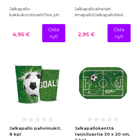
Jalkapallo-
Jalkapalloaiheiset
kakkukoristesettiTee juh…
ilmapallotJalkapallofanil…
Osta
Osta
4,95 €
2,95 €
nyt!
nyt!
Jalkapallo pahvimukit,
Jalkapallokenttä
8 kpl
tarjoiluastia 30 x 20 cm,
2 kpl