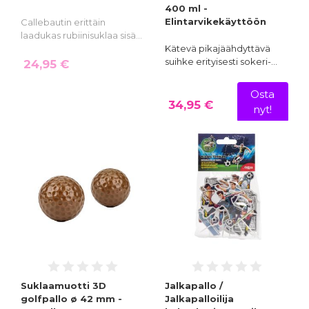
400 ml -
Elintarvikekäyttöön
Callebautin erittäin
laadukas rubiinisuklaa sisä…
Kätevä pikajäähdyttävä
suihke erityisesti sokeri-…
24,95 €
Osta
34,95 €
nyt!
Suklaamuotti 3D
Jalkapallo /
golfpallo ø 42 mm -
Jalkapalloilija