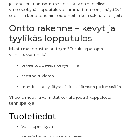
jalkapallon tunnusomaisen pintakuvion huolellisesti
viimeisteltynä. Lopputulos on ammattimainen ja näyttävä –
sopii niin konditorioihin, leipomoihin kuin suklaataiteilijoille.
Ontto rakenne – kevyt ja
tyylikäs lopputulos
Muotti mahdollistaa onttojen 3D-suklaapallojen
valmistuksen, mikä:
tekee tuotteesta kevyemmän
säästää suklaata
mahdollistaa yllätyssisällön lisäämisen pallon sisään
Yhdellä muotilla valmistat kerralla jopa 3 kappaletta
tennispalloja.
Tuotetiedot
Väri: Läpinäkyvä
Muotin koko: 275 x 175 x 33 mm