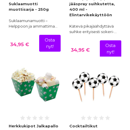
Suklaamuotti
jääspray suihkutetta,
muottisarja - 250g
400 ml -
Elintarvikekäyttöön
Suklaamunamuotti –
Helppoon ja ammattima…
Kätevä pikajäähdyttävä
suihke erityisesti sokeri-…
Osta
34,95 €
Osta
nyt!
34,95 €
nyt!
Herkkukipot Jalkapallo
Cocktailtikut