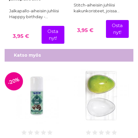
Stitch-aiheisiin juhliisi
Jalkapallo-aiheisiin juhliisi
kakunkoristeet, joissa…
Happpy birthday -…
Osta
3,95 €
Osta
nyt!
3,95 €
nyt!
Katso myös
-20%