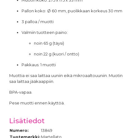
Pallon koko: Ø 60 mm, puolikkaan korkeus 30 mm
3 palloa / muotti
Valmiin tuotteen paino:
noin 65 g (täysi)
noin 22 g (kuori / ontto)
Pakkaus: 1 muotti
Muottia ei saa laittaa uuniin eikä mikroaaltouuniin. Muotin
saa laittaa jääkaappiin.
BPA-vapaa.
Pese muotti ennen käyttöä.
Lisätiedot
Numero:
13849
Tuotemerkki:
Martellato