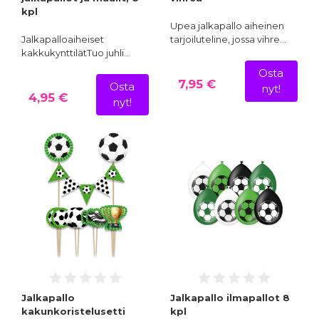
kpl
Upea jalkapallo aiheinen
Jalkapalloaiheiset
tarjoiluteline, jossa vihre…
kakkukynttilätTuo juhli…
Osta
7,95 €
Osta
nyt!
4,95 €
nyt!
Jalkapallo
Jalkapallo ilmapallot 8
kakunkoristelusetti
kpl