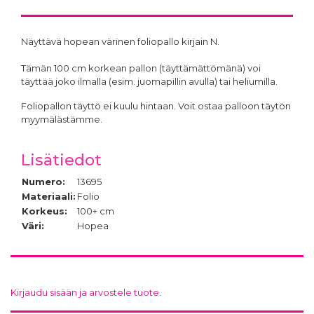
Näyttävä hopean värinen foliopallo kirjain N.
Tämän 100 cm korkean pallon (täyttämättömänä) voi
täyttää joko ilmalla (esim. juomapillin avulla) tai heliumilla.
Foliopallon täyttö ei kuulu hintaan. Voit ostaa palloon täytön
myymälästämme.
Lisätiedot
Numero:
13695
Materiaali:
Folio
Korkeus:
100+ cm
Väri:
Hopea
Kirjaudu sisään ja arvostele tuote.