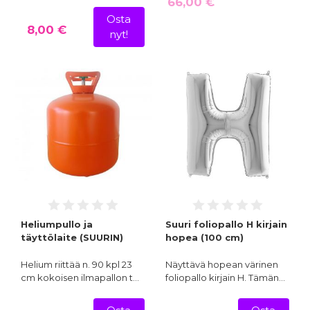
66,00 €
Osta
8,00 €
nyt!
Heliumpullo ja
Suuri foliopallo H kirjain
täyttölaite (SUURIN)
hopea (100 cm)
Helium riittää n. 90 kpl 23
Näyttävä hopean värinen
cm kokoisen ilmapallon t…
foliopallo kirjain H. Tämän…