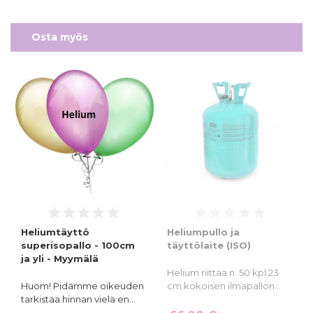
Osta myös
Heliumtäyttö
Heliumpullo ja
superisopallo - 100cm
täyttölaite (ISO)
ja yli - Myymälä
Helium riittää n. 50 kpl 23
Huom! Pidämme oikeuden
cm kokoisen ilmapallon…
tarkistaa hinnan vielä en…