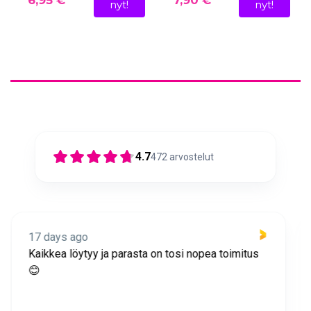
6,95 €
7,90 €
nyt!
nyt!
4.7
472
arvostelut
17 days ago
Nopea toimitus ja super asiakaspalvelua 🩷