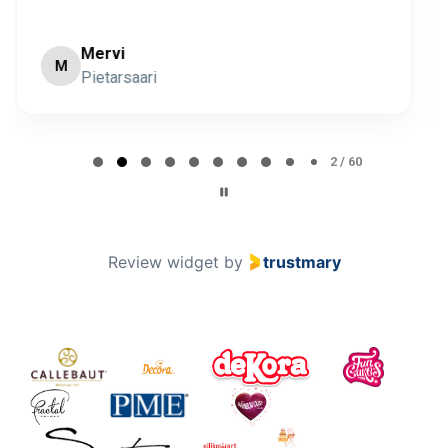
Minna Lehto
ML
Page 2 of 60
2 / 60
Review widget
by
trustmary