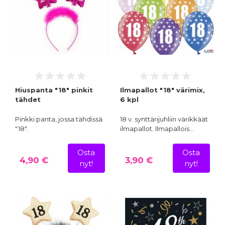
Hiuspanta "18" pinkit
Ilmapallot "18" värimix,
tähdet
6 kpl
Pinkki panta, jossa tähdissä
18 v. synttärijuhliin värikkäät
"18".
ilmapallot. Ilmapallois…
Osta
Osta
4,90 €
3,90 €
nyt!
nyt!