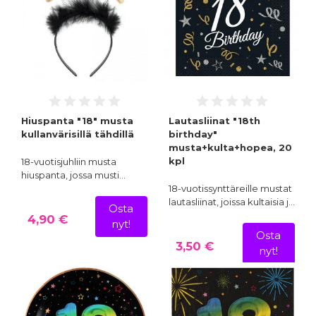
Hiuspanta "18" musta
Lautasliinat "18th
kullanvärisillä tähdillä
birthday"
musta+kulta+hopea, 20
kpl
18-vuotisjuhliin musta
hiuspanta, jossa musti…
18-vuotissynttäreille mustat
lautasliinat, joissa kultaisia j…
Osta
4,90 €
nyt!
Osta
3,50 €
nyt!