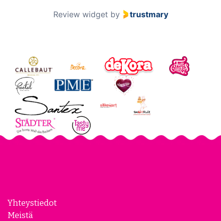
Review widget
by
trustmary
Yhteystiedot
Meistä