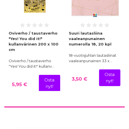
Oviverho / taustaverho
Suuri lautasliina
"Yes! You did it!"
vaaleanpunainen
kullanvärinen 200 x 100
numerolla 18, 20 kpl
cm
18-vuotisjuhlan lautasliinat
Oviverho / taustaverho
vaaleanpunainen 33 x…
"Yes! You did it!" kullanv…
Osta
3,50 €
Osta
nyt!
5,95 €
nyt!