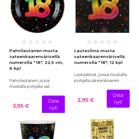
Pahvilautanen musta
Lautasliina musta
sateenkaarenvärisellä
sateenkaarenvärisellä
numerolla "18", 22,5 cm,
numerolla "18", 12 kpl
6 kpl
Lautasliinat, joissa mustalla
Pahvilautanen, jossa
pohjalla sateenkaaren…
mustalla pohjalla sat…
Osta
2,95 €
Osta
nyt!
3,95 €
nyt!