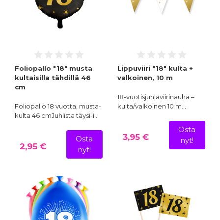
Foliopallo "18" musta
Lippuviiri "18" kulta +
kultaisilla tähdillä 46
valkoinen, 10 m
cm
18-vuotisjuhlaviirinauha –
Foliopallo 18 vuotta, musta-
kulta/valkoinen 10 m…
kulta 46 cmJuhlista täysi-i…
Osta
3,95 €
Osta
nyt!
2,95 €
nyt!