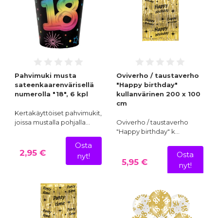
Pahvimuki musta
Oviverho / taustaverho
sateenkaarenvärisellä
"Happy birthday"
numerolla "18", 6 kpl
kullanvärinen 200 x 100
cm
Kertakäyttöiset pahvimukit,
joissa mustalla pohjalla…
Oviverho / taustaverho
"Happy birthday" k…
Osta
2,95 €
Osta
nyt!
5,95 €
nyt!