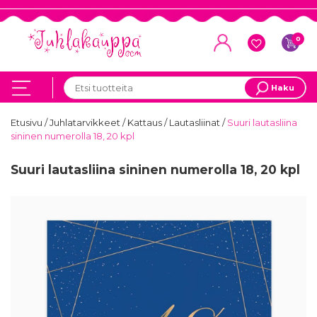
0
Haku
Etusivu
/
Juhlatarvikkeet
/
Kattaus
/
Lautasliinat
/
Suuri lautasliina
sininen numerolla 18, 20 kpl
Suuri lautasliina sininen numerolla 18, 20 kpl