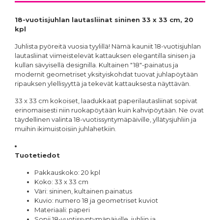
18-vuotisjuhlan lautasliinat sininen 33 x 33 cm, 20
kpl
Juhlista pyöreitä vuosia tyylillä! Nämä kauniit 18-vuotisjuhlan
lautasliinat viimeistelevät kattauksen elegantilla sinisen ja
kullan sävyisellä designilla. Kultainen "18"-painatus ja
modernit geometriset yksityiskohdat tuovat juhlapöytään
ripauksen ylellisyyttä ja tekevät kattauksesta näyttävän.
33 x 33 cm kokoiset, laadukkaat paperilautasliinat sopivat
erinomaisesti niin ruokapöytään kuin kahvipöytään. Ne ovat
täydellinen valinta 18-vuotissyntymäpäiville, yllätysjuhliin ja
muihin ikimuistoisiin juhlahetkiin.
Tuotetiedot
Pakkauskoko: 20 kpl
Koko: 33 x 33 cm
Väri: sininen, kultainen painatus
Kuvio: numero 18 ja geometriset kuviot
Materiaali: paperi
Sopii 18-vuotissyntymäpäiville, juhliin ja