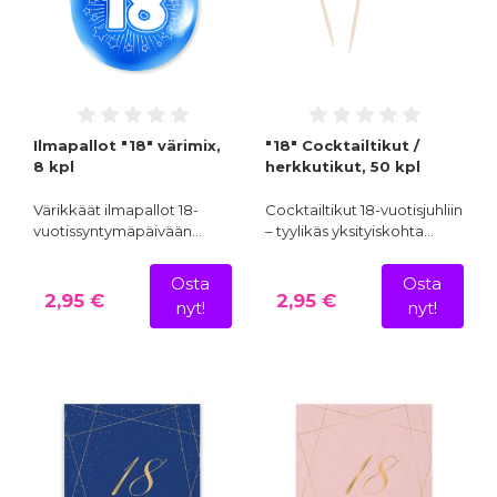
Ilmapallot "18" värimix,
"18" Cocktailtikut /
8 kpl
herkkutikut, 50 kpl
Värikkäät ilmapallot 18-
Cocktailtikut 18-vuotisjuhliin
vuotissyntymäpäivään…
– tyylikäs yksityiskohta…
Osta
Osta
2,95 €
2,95 €
nyt!
nyt!