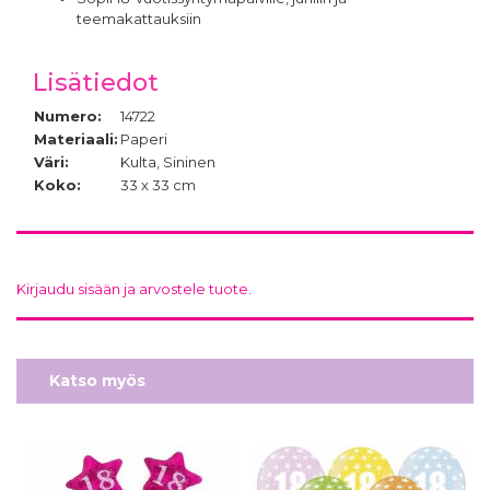
teemakattauksiin
Lisätiedot
Numero:
14722
Materiaali:
Paperi
Väri:
Kulta, Sininen
Koko:
33 x 33 cm
Kirjaudu sisään ja arvostele tuote.
Katso myös