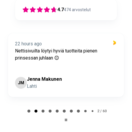
4.7
474
arvostelut
22 hours ago
Nettisivuilta löytyi hyviä tuotteita pienen
prinsessan juhlaan 😊
Jenna Makunen
JM
Lahti
Page 2 of 60
2 / 60