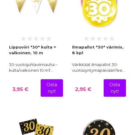
Lippuviiri "30" kulta +
Ilmapallot "30" värimix,
valkoinen, 10 m
8 kpl
30-vuotisjuhlaviirinauha –
Värikkäät ilmapallot 30-
kulta/valkoinen 10 mT…
vuotissyntymäpäiväänTee…
Osta
Osta
3,95 €
2,95 €
nyt!
nyt!