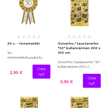
30 v. - rintamerkki
Oviverho / taustaverho
"30" kullanvärinen 200 x
100 cm
30 -
rintamerkki/ruusukeJu…
Oviverho / taustaverho "30"
kullanvärinen 200 x 1…
Osta
2,95 €
nyt!
Osta
5,95 €
nyt!