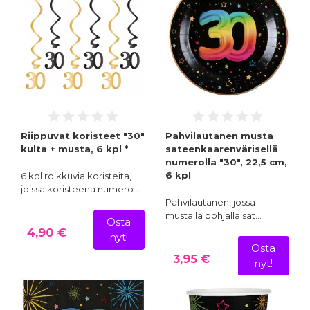
Riippuvat koristeet "30"
Pahvilautanen musta
kulta + musta, 6 kpl *
sateenkaarenvärisellä
numerolla "30", 22,5 cm,
6 kpl
6 kpl roikkuvia koristeita,
joissa koristeena numero…
Pahvilautanen, jossa
mustalla pohjalla sat…
Osta
4,90 €
nyt!
Osta
3,95 €
nyt!