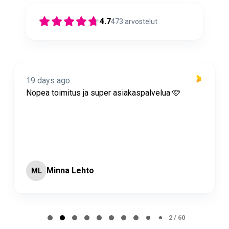
4.7
473
arvostelut
19 days ago
Nopea toimitus ja super asiakaspalvelua 🩷
Minna Lehto
ML
Page 2 of 60
2 / 60