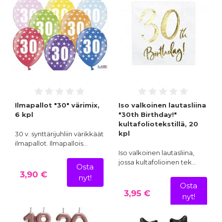
Ilmapallot "30" värimix,
Iso valkoinen lautasliina
6 kpl
"30th Birthday!"
kultafoliotekstillä, 20
kpl
30 v. synttärijuhliin värikkäät
ilmapallot. Ilmapallois…
Iso valkoinen lautasliina,
jossa kultafolioinen tek…
Osta
3,90 €
nyt!
Osta
3,95 €
nyt!