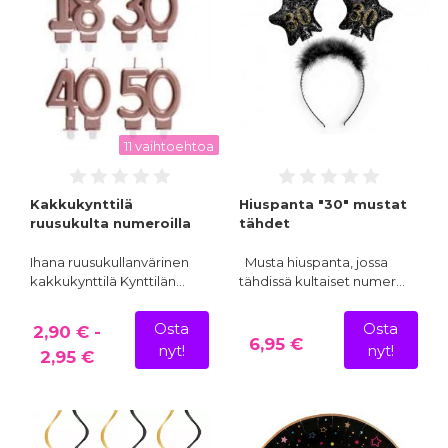
11 vaihtoehtoa
Kakkukynttilä
Hiuspanta "30" mustat
ruusukulta numeroilla
tähdet
Ihana ruusukullanvärinen
Musta hiuspanta, jossa
kakkukynttilä Kynttilän…
tähdissä kultaiset numer…
Osta
Osta
2,90 € -
6,95 €
nyt!
nyt!
2,95 €