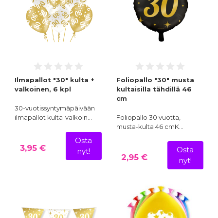
Ilmapallot "30" kulta +
Foliopallo "30" musta
valkoinen, 6 kpl
kultaisilla tähdillä 46
cm
30-vuotissyntymäpäivään
ilmapallot kulta-valkoin…
Foliopallo 30 vuotta,
musta-kulta 46 cmK…
Osta
3,95 €
Osta
nyt!
2,95 €
nyt!