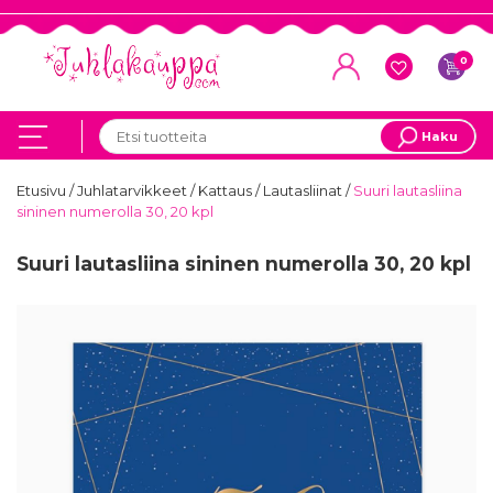
0
Haku
Etusivu
/
Juhlatarvikkeet
/
Kattaus
/
Lautasliinat
/
Suuri lautasliina
sininen numerolla 30, 20 kpl
Suuri lautasliina sininen numerolla 30, 20 kpl