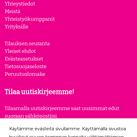
Yhteystiedot
Meistä
Yhteistyökumppanit
Yrityksille
Tilauksen seuranta
Yleiset ehdot
Evästeasetukset
Tietosuojaseloste
Peruutuslomake
Tilaa uutiskirjeemme!
Tilaamalla uutiskirjeemme saat uusimmat edut
suoraan sähköpostiisi.
Käytämme evästeitä sivullamme. Käyttämällä sivustoa
Tilaa