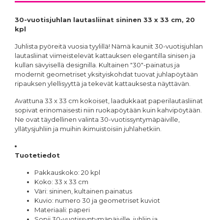
30-vuotisjuhlan lautasliinat sininen 33 x 33 cm, 20
kpl
Juhlista pyöreitä vuosia tyylillä! Nämä kauniit 30-vuotisjuhlan
lautasliinat viimeistelevät kattauksen elegantilla sinisen ja
kullan sävyisellä designilla. Kultainen "30"-painatus ja
modernit geometriset yksityiskohdat tuovat juhlapöytään
ripauksen ylellisyyttä ja tekevät kattauksesta näyttävän.
Avattuna 33 x 33 cm kokoiset, laadukkaat paperilautasliinat
sopivat erinomaisesti niin ruokapöytään kuin kahvipöytään.
Ne ovat täydellinen valinta 30-vuotissyntymäpäiville,
yllätysjuhliin ja muihin ikimuistoisiin juhlahetkiin.
Tuotetiedot
Pakkauskoko: 20 kpl
Koko: 33 x 33 cm
Väri: sininen, kultainen painatus
Kuvio: numero 30 ja geometriset kuviot
Materiaali: paperi
Sopii 30-vuotissyntymäpäiville, juhliin ja