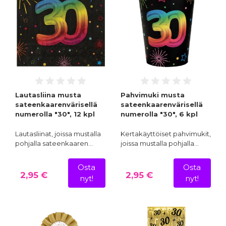
Lautasliina musta
Pahvimuki musta
sateenkaarenvärisellä
sateenkaarenvärisellä
numerolla "30", 12 kpl
numerolla "30", 6 kpl
Lautasliinat, joissa mustalla
Kertakäyttöiset pahvimukit,
pohjalla sateenkaaren…
joissa mustalla pohjalla…
Osta
Osta
2,95 €
2,95 €
nyt!
nyt!