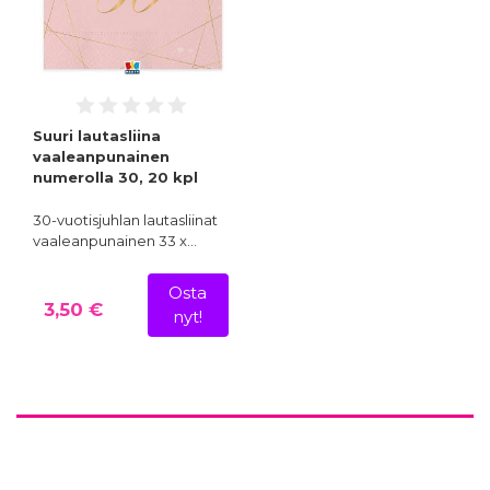
Suuri lautasliina
vaaleanpunainen
numerolla 30, 20 kpl
30-vuotisjuhlan lautasliinat
vaaleanpunainen 33 x…
Osta
3,50 €
nyt!