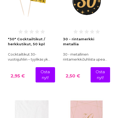
"30" Cocktailtikut /
30 - rintamerkki
herkkutikut, 50 kpl
metallia
Cocktailtikut 30-
30 - metallinen
vuotisjuhliin – tyylikäs yk…
rintamerkkiJuhlista upea…
Osta
Osta
2,95 €
2,50 €
nyt!
nyt!