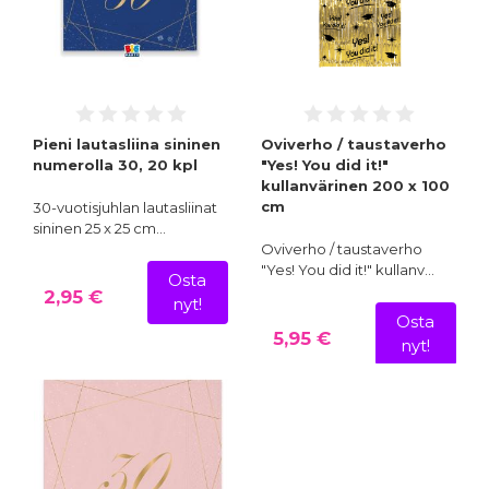
Pieni lautasliina sininen
Oviverho / taustaverho
numerolla 30, 20 kpl
"Yes! You did it!"
kullanvärinen 200 x 100
cm
30-vuotisjuhlan lautasliinat
sininen 25 x 25 cm…
Oviverho / taustaverho
"Yes! You did it!" kullanv…
Osta
2,95 €
nyt!
Osta
5,95 €
nyt!