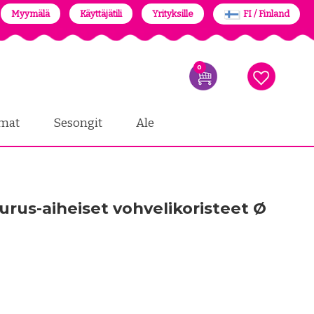
Myymälä
Käyttäjätili
Yrityksille
FI / Finland
0
mat
Sesongit
Ale
urus-aiheiset vohvelikoristeet Ø