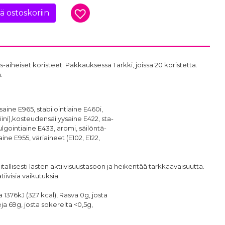
ää ostoskoriin
aiheiset koristeet. Pakkauksessa 1 arkki, joissa 20 koristetta.
.
aine E965, stabilointiaine E460i,
ni),kosteudensäilyysaine E422, sta-
ulgointiaine E433, aromi, säilöntä-
ne E955, väriaineet (E102, E122,
aitallisesti lasten aktiivisuustasoon ja heikentää tarkkaavaisuutta.
atiivisia vaikutuksia.
 1376kJ (327 kcal), Rasva 0g, josta
eja 69g, josta sokereita <0,5g,