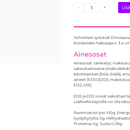
Lis
-
+
Vohveliset syötävät Dinosaurus-
Koristeiden halkaisija n. 3,4 cm
Ainesosat
Ainesosat: tärkkelys, makeutus
sakeuttamisaine (maltodekstrii
bilointiaineet (E414, E466), em
aineet (E330,E202), makeutusai
E133, E151).
E102 ja E122 voivat vaikuttaa h
Liiallisella käytöllä voi olla laks
Ravintoarvot per 100g: Energia
tyydyttynyttä 0g, Hiilihydraatt
Proteiinia 0g, Suola 0,09g.