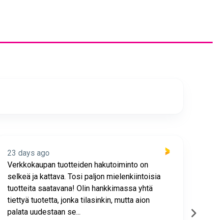
23 days ago
23 
Verkkokaupan tuotteiden hakutoiminto on
Hyv
selkeä ja kattava. Tosi paljon mielenkiintoisia
asia
tuotteita saatavana! Olin hankkimassa yhtä
joho
tiettyä tuotetta, jonka tilasinkin, mutta aion
palata uudestaan se...