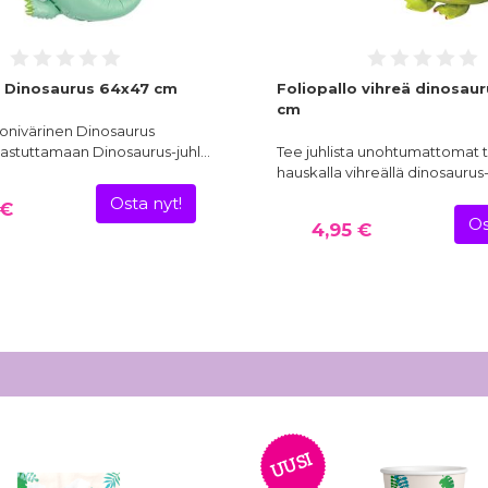
o Dinosaurus 64x47 cm
Foliopallo vihreä dinosaur
cm
onivärinen Dinosaurus
ihastuttamaan Dinosaurus-juhl…
Tee juhlista unohtumattomat t
hauskalla vihreällä dinosaurus
Osta nyt!
 €
Os
4,95 €
UUSI