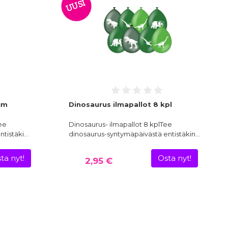
UUSI
cm
Dinosaurus ilmapallot 8 kpl
ee
Dinosaurus- ilmapallot 8 kplTee
ntistäki…
dinosaurus-syntymäpäivästä entistäkin…
ta nyt!
Osta nyt!
2,95 €