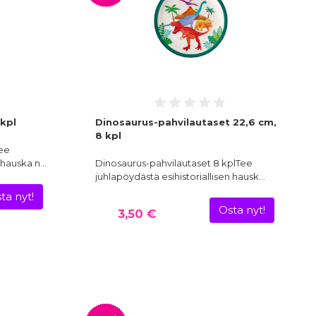
kpl
Dinosaurus-pahvilautaset 22,6 cm,
8 kpl
Tee
n hauska n…
Dinosaurus-pahvilautaset 8 kplTee
juhlapöydästä esihistoriallisen hausk…
ta nyt!
Osta nyt!
3,50 €