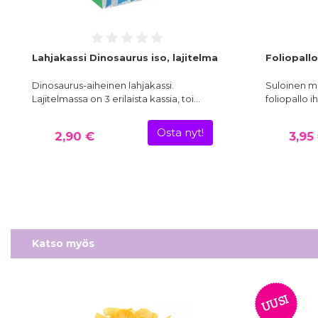
Lahjakassi Dinosaurus iso, lajitelma
Foliopall
Dinosaurus-aiheinen lahjakassi.
Suloinen m
Lajitelmassa on 3 erilaista kassia, toi…
foliopallo 
Osta nyt!
2,90 €
3,95
Katso myös
UUSI