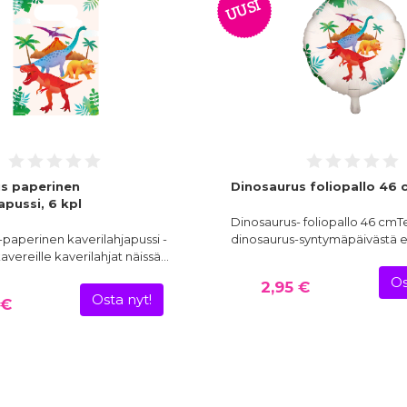
UUSI
s paperinen
Dinosaurus foliopallo 46 
apussi, 6 kpl
Dinosaurus- foliopallo 46 cmT
paperinen kaverilahjapussi -
dinosaurus-syntymäpäivästä e
avereille kaverilahjat näissä…
Os
2,95 €
Osta nyt!
 €