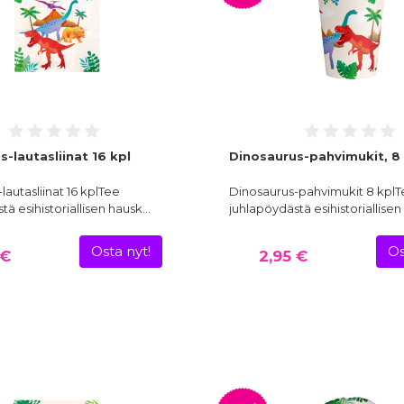
-lautasliinat 16 kpl
Dinosaurus-pahvimukit, 8 
lautasliinat 16 kplTee
Dinosaurus-pahvimukit 8 kpl
tä esihistoriallisen hausk…
juhlapöydästä esihistoriallise
Osta nyt!
Os
 €
2,95 €