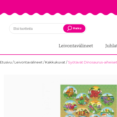
Haku
Leivontavälineet
Juhla
Etusivu
/
Leivontavälineet
/
Kakkukuvat
/
Syötävät Dinosaurus-aiheiset