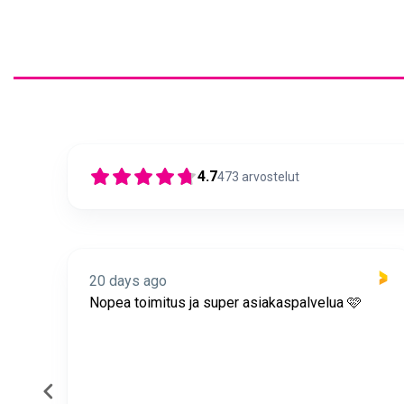
4.7
473
arvostelut
20 days ago
itus
Nopea toimitus ja super asiakaspalvelua 🩷