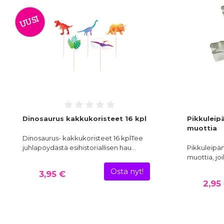
UUSI
Dinosaurus kakkukoristeet 16 kpl
Pikkuleip
muottia
Dinosaurus- kakkukoristeet 16 kplTee
juhlapöydästä esihistoriallisen hau…
Pikkuleipämu
muottia, jo
Osta nyt!
3,95 €
2,95