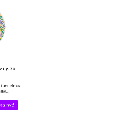
et ø 30
tä tunnelmaa
lla!…
ta nyt!