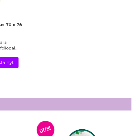
us 70 x 78
ällä
-foliopal…
ta nyt!
UUSI