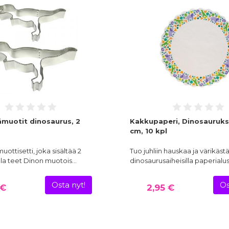
ämuotit dinosaurus, 2
Kakkupaperi, Dinosauruks
cm, 10 kpl
ottisetti, joka sisältää 2
Tuo juhliin hauskaa ja värikäs
illa teet Dinon muotois…
dinosaurusaiheisilla paperialusi
Osta nyt!
Os
 €
2,95 €