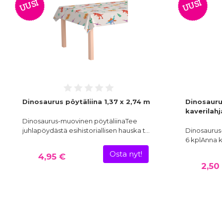
UUSI
UUSI
Dinosaurus pöytäliina 1,37 x 2,74 m
Dinosauru
kaverilahj
Dinosaurus-muovinen pöytäliinaTee
juhlapöydästä esihistoriallisen hauska t…
Dinosaurus-
6 kplAnna k
Osta nyt!
4,95 €
2,50