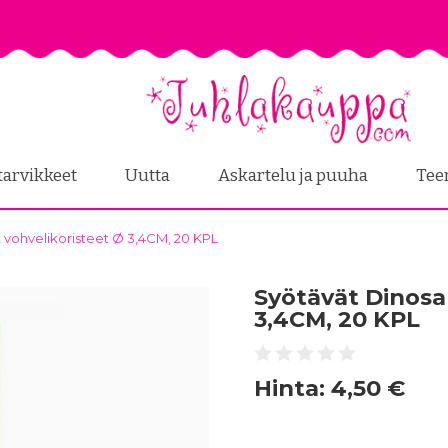
tarvikkeet
Uutta
Askartelu ja puuha
Tee
 vohvelikoristeet Ø 3,4CM, 20 KPL
Syötävät Dinosa
3,4CM, 20 KPL
Hinta:
4,50 €