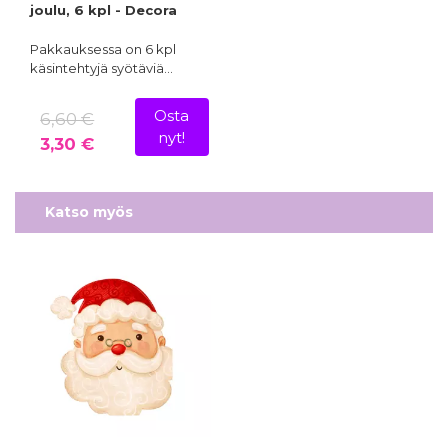
joulu, 6 kpl - Decora
Pakkauksessa on 6 kpl
käsintehtyjä syötäviä…
Osta
6,60 €
nyt!
3,30 €
Katso myös