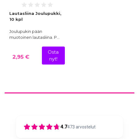
Lautasliina Joulupukki,
10 kpl
Joulupukin pään
muotoinen lautasliina. P…
Osta
2,95 €
nyt!
4.7
473
arvostelut