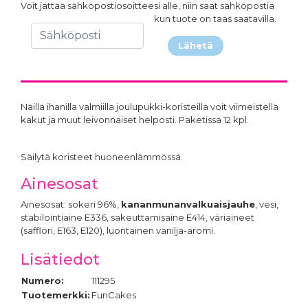
Voit jättää sähköpostiosoitteesi alle, niin saat sähköpostia
kun tuote on taas saatavilla.
Lähetä
Näillä ihanilla valmiilla joulupukki-koristeilla voit viimeistellä
kakut ja muut leivonnaiset helposti. Paketissa 12 kpl.
Säilytä koristeet huoneenlämmössä.
Ainesosat
Ainesosat: sokeri 96%,
kananmunanvalkuaisjauhe
, vesi,
stabilointiaine E336, sakeuttamisaine E414, väriaineet
(safflori, E163, E120), luontainen vanilja-aromi.
Lisätiedot
Numero:
111295
Tuotemerkki:
FunCakes