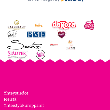
Yhteystiedot
Meistä
Yhteistyökumppanit