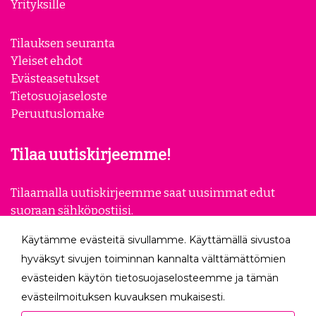
Yrityksille
Tilauksen seuranta
Yleiset ehdot
Evästeasetukset
Tietosuojaseloste
Peruutuslomake
Tilaa uutiskirjeemme!
Tilaamalla uutiskirjeemme saat uusimmat edut
suoraan sähköpostiisi.
Käytämme evästeitä sivullamme. Käyttämällä sivustoa
Tilaa
hyväksyt sivujen toiminnan kannalta välttämättömien
evästeiden käytön tietosuojaselosteemme ja tämän
Seuraa meitä
evästeilmoituksen kuvauksen mukaisesti.