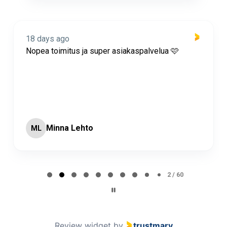
18 days ago
Nopea toimitus ja super asiakaspalvelua 🩷
Minna Lehto
ML
Page 2 of 60
2 / 60
Review widget
by
trustmary