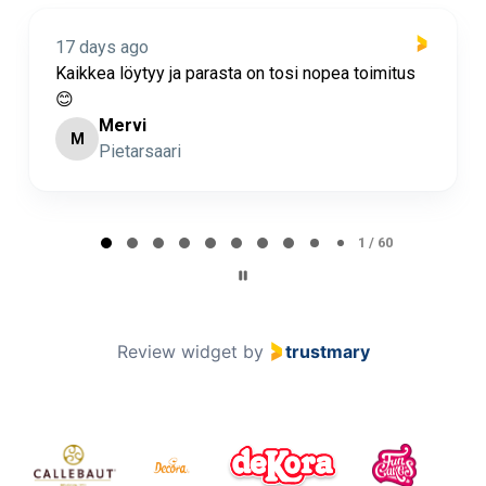
17 days ago
mitus
Nopea toimitus ja super asiakaspalvelua 🩷
Minna Lehto
ML
Page 2 of 60
2 / 60
Review widget
by
trustmary