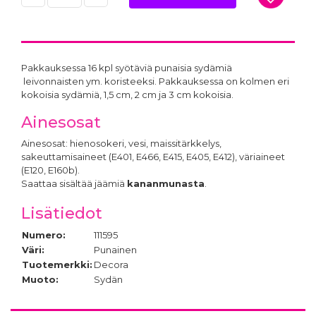
Pakkauksessa 16 kpl syötäviä punaisia sydämiä
leivonnaisten ym. koristeeksi. Pakkauksessa on kolmen eri
kokoisia sydämiä, 1,5 cm, 2 cm ja 3 cm kokoisia.
Ainesosat
Ainesosat: hienosokeri, vesi, maissitärkkelys,
sakeuttamisaineet (E401, E466, E415, E405, E412), väriaineet
(E120, E160b).
Saattaa sisältää jäämiä
kananmunasta
.
Lisätiedot
Numero:
111595
Väri:
Punainen
Tuotemerkki:
Decora
Muoto:
Sydän