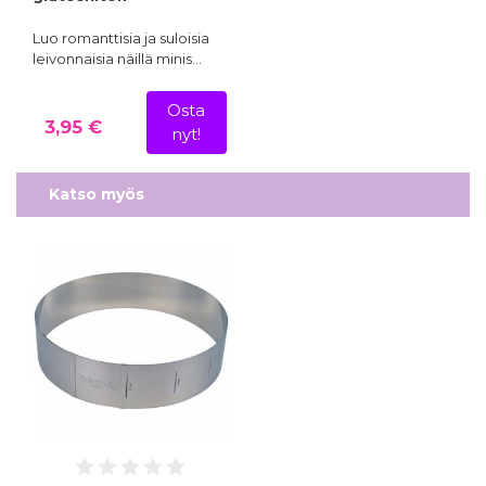
Luo romanttisia ja suloisia
leivonnaisia näillä minis…
Osta
3,95 €
nyt!
Katso myös