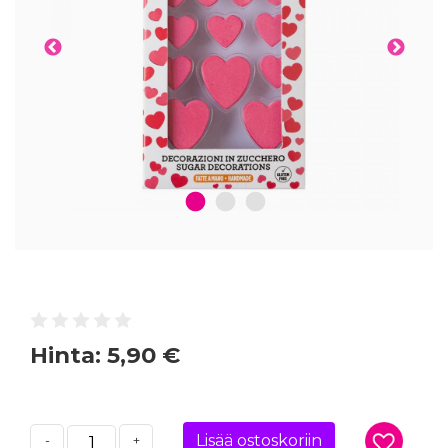
1
2
3
Hinta:
5,90 €
Lisää ostoskoriin
-
+