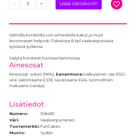
Lisää ostoskoriin
-
+
Valmiilla koristeilla voit viimeistellä kakut ja muut
leivonnaiset helposti. Paketissa 8 kpl vaaleanpunaisia
syötäviä sydämiä.
Säilytä koristeet huoneenlämmössä.
Ainesosat
Ainesosat: sokeri (96%),
kananmuna
nvalkuiainen, väri E120,
vesi, säilöntäaine E336, saostusaine E414, luonnollinen
makuaine (vanilja).
Lisätiedot
Numero:
108485
Väri:
Vaaleanpunainen
Tuotemerkki:
FunCakes
Muoto:
Sydän