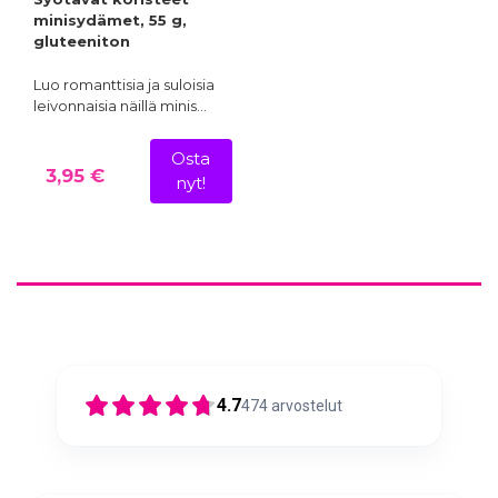
minisydämet, 55 g,
gluteeniton
Luo romanttisia ja suloisia
leivonnaisia näillä minis…
Osta
3,95 €
nyt!
4.7
474
arvostelut