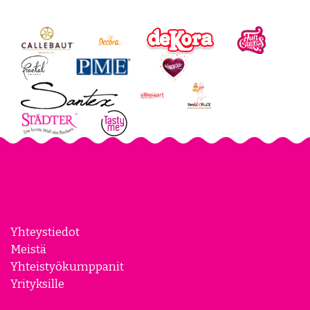
Yhteystiedot
Meistä
Yhteistyökumppanit
Yrityksille