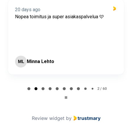
20 days ago
Nopea toimitus ja super asiakaspalvelua 🩷
Minna Lehto
ML
Page 2 of 60
2 / 60
Review widget
by
trustmary