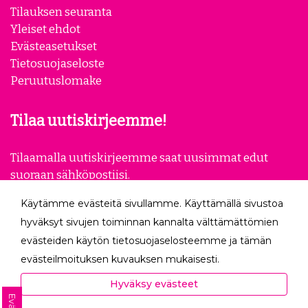
Tilauksen seuranta
Yleiset ehdot
Evästeasetukset
Tietosuojaseloste
Peruutuslomake
Tilaa uutiskirjeemme!
Tilaamalla uutiskirjeemme saat uusimmat edut
suoraan sähköpostiisi.
Käytämme evästeitä sivullamme. Käyttämällä sivustoa
Tilaa
hyväksyt sivujen toiminnan kannalta välttämättömien
evästeiden käytön tietosuojaselosteemme ja tämän
Seuraa meitä
evästeilmoituksen kuvauksen mukaisesti.
Hyväksyessäsi analytiikka- ja markkinointievästeet
Hyväksy evästeet
autat meitä mittaamaan ja analysoimaan