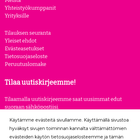
Yhteistyökumppanit
Yrityksille
Tilauksen seuranta
Yleiset ehdot
Evästeasetukset
Tietosuojaseloste
Peruutuslomake
Tilaa uutiskirjeemme!
Tilaamalla uutiskirjeemme saat uusimmat edut
suoraan sähköpostiisi.
Käytämme evästeitä sivullamme. Käyttämällä sivustoa
Tilaa
hyväksyt sivujen toiminnan kannalta välttämättömien
evästeiden käytön tietosuojaselosteemme ja tämän