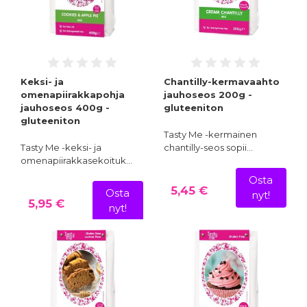
Keksi- ja
Chantilly-kermavaahto
omenapiirakkapohja
jauhoseos 200g -
jauhoseos 400g -
gluteeniton
gluteeniton
Tasty Me -kermainen
Tasty Me -keksi- ja
chantilly-seos sopii…
omenapiirakkasekoituk…
Osta
5,45 €
Osta
nyt!
5,95 €
nyt!