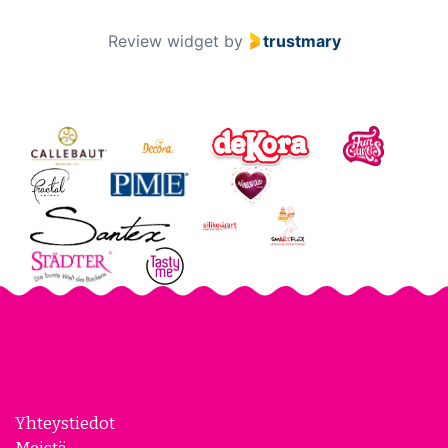
Review widget
by
trustmary
Yhteystiedot
Meistä