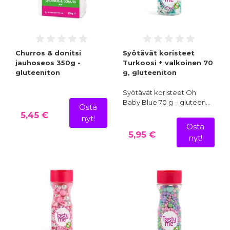
Churros & donitsi
Syötävät koristeet
jauhoseos 350g -
Turkoosi + valkoinen 70
gluteeniton
g, gluteeniton
Syötävät koristeet Oh
Baby Blue 70 g – gluteen…
Osta
5,45 €
nyt!
Osta
5,95 €
nyt!