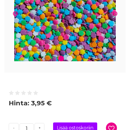
1
2
Hinta:
3,95 €
Lisää ostoskoriin
-
+