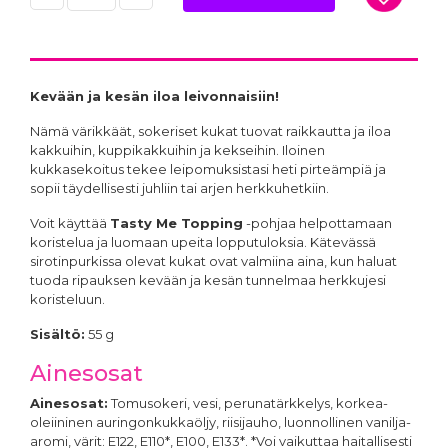
Kevään ja kesän iloa leivonnaisiin!
Nämä värikkäät, sokeriset kukat tuovat raikkautta ja iloa
kakkuihin, kuppikakkuihin ja kekseihin. Iloinen
kukkasekoitus tekee leipomuksistasi heti pirteämpiä ja
sopii täydellisesti juhliin tai arjen herkkuhetkiin.
Voit käyttää
Tasty Me Topping
-pohjaa helpottamaan
koristelua ja luomaan upeita lopputuloksia. Kätevässä
sirotinpurkissa olevat kukat ovat valmiina aina, kun haluat
tuoda ripauksen kevään ja kesän tunnelmaa herkkujesi
koristeluun.
Sisältö:
55 g
Ainesosat
Ainesosat:
Tomusokeri, vesi, perunatärkkelys, korkea-
oleiininen auringonkukkaöljy, riisijauho, luonnollinen vanilja-
aromi, värit: E122, E110*, E100, E133*. *Voi vaikuttaa haitallisesti