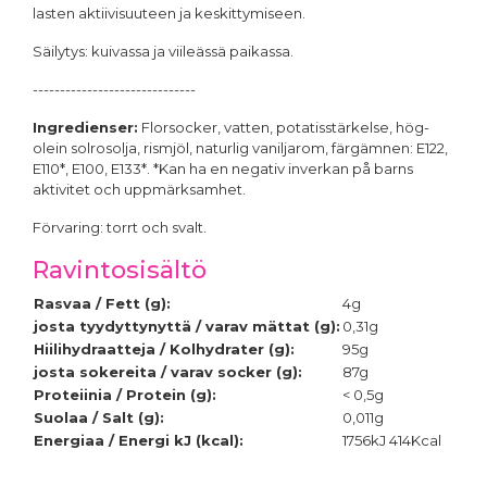
lasten aktiivisuuteen ja keskittymiseen.
Säilytys: kuivassa ja viileässä paikassa.
------------------------------
Ingredienser:
Florsocker, vatten, potatisstärkelse, hög-
olein solrosolja, rismjöl, naturlig vaniljarom, färgämnen: E122,
E110*, E100, E133*. *Kan ha en negativ inverkan på barns
aktivitet och uppmärksamhet.
Förvaring: torrt och svalt.
Ravintosisältö
Rasvaa / Fett (g):
4g
josta tyydyttynyttä / varav mättat (g):
0,31g
Hiilihydraatteja / Kolhydrater (g):
95g
josta sokereita / varav socker (g):
87g
Proteiinia / Protein (g):
< 0,5g
Suolaa / Salt (g):
0,011g
Energiaa / Energi kJ (kcal):
1756kJ 414Kcal