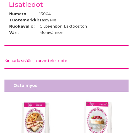
Lisätiedot
Numero:
13004
Tuotemerkki:
Tasty Me
Ruokavalio:
Gluteeniton, Laktoositon
Väri:
Monivärinen
Kirjaudu sisään ja arvostele tuote.
Osta myös