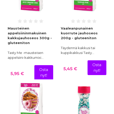
Mausteinen
Vaaleanpunainen
appelsiininmakuinen
kuorrute jauhoseos
kakkujauhoseos 300g -
200g - gluteeniton
gluteeniton
Täydennä kakkusi tai
Tasty Me -mausteisen
kuppikakkusi Tasty…
appelsiini-kakkumixi…
Osta
5,45 €
Osta
nyt!
5,95 €
nyt!