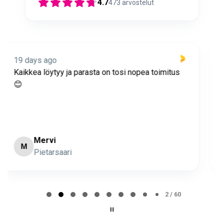
4.7
473
arvostelut
19 days ago
Nopea toimitus ja super asiakaspalvelua 🩷
Minna Lehto
ML
Page 2 of 60
2 / 60